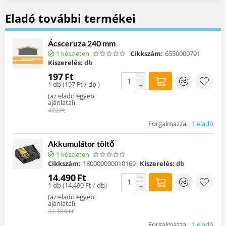
Eladó további termékei
Ácsceruza 240 mm
1 készleten
Cikkszám:
6550000791
Kiszerelés:
db
197
Ft
+
1 db (
197
Ft
/ db )
−
(
az eladó egyéb
ajánlatai
)
472
Ft
Forgalmazza:
1 eladó
Akkumulátor töltő
1 készleten
Cikkszám:
180000000010169
Kiszerelés:
db
14.490
Ft
+
1 db (
14.490
Ft
/ db)
−
(
az eladó egyéb
ajánlatai
)
22.104
Ft
Forgalmazza:
1 eladó