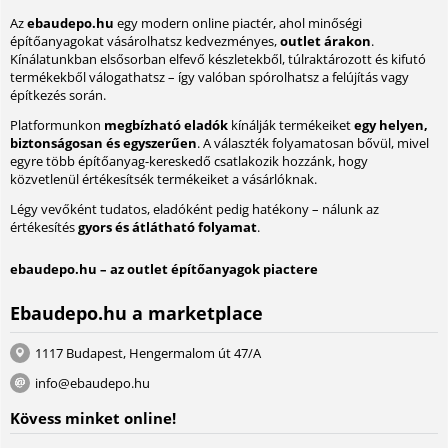
Az
ebaudepo.hu
egy modern online piactér, ahol minőségi
építőanyagokat vásárolhatsz kedvezményes,
outlet árakon
.
Kínálatunkban elsősorban elfevő készletekből, túlraktározott és kifutó
termékekből válogathatsz – így valóban spórolhatsz a felújítás vagy
építkezés során.
Platformunkon
megbízható eladók
kínálják termékeiket
egy helyen,
biztonságosan és egyszerűen
. A választék folyamatosan bővül, mivel
egyre több építőanyag-kereskedő csatlakozik hozzánk, hogy
közvetlenül értékesítsék termékeiket a vásárlóknak.
Légy vevőként tudatos, eladóként pedig hatékony – nálunk az
értékesítés
gyors és átlátható folyamat
.
ebaudepo.hu – az outlet építőanyagok piactere
Ebaudepo.hu a marketplace
1117 Budapest, Hengermalom út 47/A
info@ebaudepo.hu
Kövess minket online!