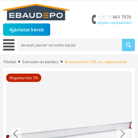
+36 70
661 7576
KÉRJEN VISSZAHÍVÁST
Ajánlatot kérek
Főoldal
Szerszám és barkács
Bruns tartósín 100 cm, véglezáróval
Megtakarítás 3%