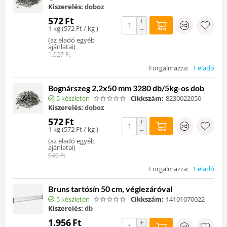
Kiszerelés:
doboz
572
Ft
+
1 kg (
572
Ft
/ kg )
−
(
az eladó egyéb
ajánlatai
)
1.027
Ft
Forgalmazza:
1 eladó
Bognárszeg 2,2x50 mm 3280 db/5kg-os dob
5 készleten
Cikkszám:
8230022050
Kiszerelés:
doboz
572
Ft
+
1 kg (
572
Ft
/ kg )
−
(
az eladó egyéb
ajánlatai
)
940
Ft
Forgalmazza:
1 eladó
Bruns tartósín 50 cm, véglezáróval
5 készleten
Cikkszám:
14101070022
Kiszerelés:
db
1.956
Ft
+