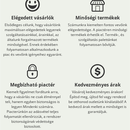
Elégedett vásárlók
Minőségi termékek
Elsődleges célunk, hogy vásárlóink
Számunkra kiemelten fontos vevőink
maximálisan elégedettek legyenek
elégedettsége. A piactéren minőségi
szolgáltatásainkkal, árainkkal, az
termékek érhetők el. Termék-, és
általunk forgalmazott termékek
szolgáltatás palettánkat
minőségével. Ennek érdekében
folyamatosan bővítjük.
folyamatosan alkalmazkodunk a
piac és vevőink igényeihez egyaránt.
Megbízható piactér
Kedvezményes árak
Kiemelt figyelmet fordítunk arra,
Vásárolj kedvezményes árakon!
hogy a vásárlás ne csak élménnyel
Építsd meg, újítsd fel vagy rendezd
teli, hanem egyben biztonságos is
be otthonod outletünk kínálatából! A
legyen Mindenki számára.
kedvező árak mellett a minőséget is
Piacterünkön az adásvétel teljes
garantáljuk.
folyamatát ellenőrizzük, a rendszer
biztonságának védettsége
biztosított.