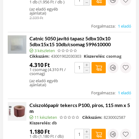
1 db (
1.956
Ft
/ db )
−
(
az eladó egyéb
ajánlatai
)
2.339
Ft
Forgalmazza:
1 eladó
Catnic 5050 javító tapasz 5dbx10x10
5dbx15x15 10db/csomag 599610000
3 készleten
Cikkszám:
43001902030303
Kiszerelés:
csomag
4.310
Ft
+
1 csomag (
4.310
Ft
/
−
csomag)
(
az eladó egyéb
ajánlatai
)
Forgalmazza:
1 eladó
Csiszolópapír tekercs P100, piros, 115 mm x 5
m
11 készleten
Cikkszám:
8230002587
Kiszerelés:
db
1.180
Ft
+
1 db (
1.180
Ft
/ db)
−