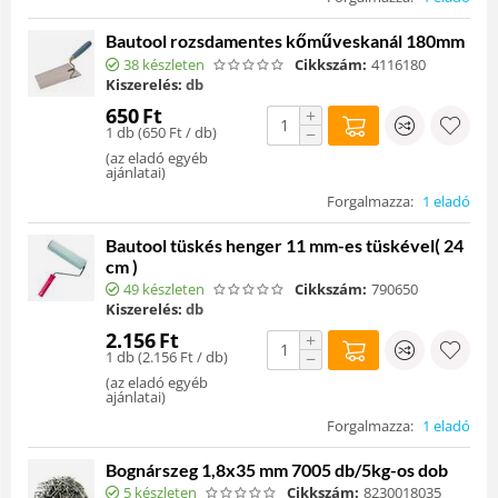
Bautool rozsdamentes kőműveskanál 180mm
38 készleten
Cikkszám:
4116180
Kiszerelés:
db
650
Ft
+
1 db (
650
Ft
/ db)
−
(
az eladó egyéb
ajánlatai
)
Forgalmazza:
1 eladó
Bautool tüskés henger 11 mm-es tüskével( 24
cm )
49 készleten
Cikkszám:
790650
Kiszerelés:
db
2.156
Ft
+
1 db (
2.156
Ft
/ db)
−
(
az eladó egyéb
ajánlatai
)
Forgalmazza:
1 eladó
Bognárszeg 1,8x35 mm 7005 db/5kg-os dob
5 készleten
Cikkszám:
8230018035