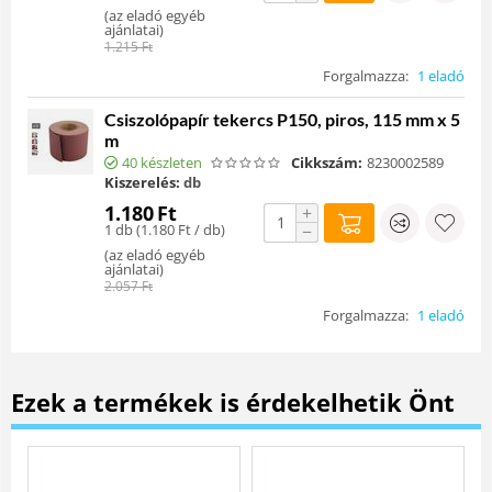
(
az eladó egyéb
ajánlatai
)
1.215
Ft
Forgalmazza:
1 eladó
Csiszolópapír tekercs P150, piros, 115 mm x 5
m
40 készleten
Cikkszám:
8230002589
Kiszerelés:
db
1.180
Ft
+
1 db (
1.180
Ft
/ db)
−
(
az eladó egyéb
ajánlatai
)
2.057
Ft
Forgalmazza:
1 eladó
Ezek a termékek is érdekelhetik Önt