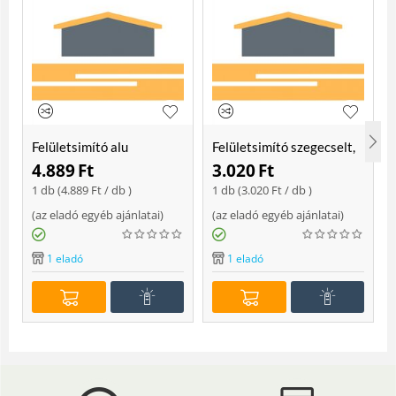
Felületsimító alu
Felületsimító szegecselt,
erősített, rome 400 mm
rome 400mm
4.889
Ft
3.020
Ft
Soft
1 db (
4.889
Ft
/ db )
1 db (
3.020
Ft
/ db )
(
az eladó egyéb ajánlatai
)
(
az eladó egyéb ajánlatai
)
(
1 eladó
1 eladó