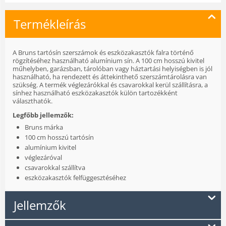
Termékleírás
A Bruns tartósín szerszámok és eszközakasztók falra történő
rögzítéséhez használható alumínium sín. A 100 cm hosszú kivitel
műhelyben, garázsban, tárolóban vagy háztartási helyiségben is jól
használható, ha rendezett és áttekinthető szerszámtárolásra van
szükség. A termék véglezárókkal és csavarokkal kerül szállításra, a
sínhez használható eszközakasztók külön tartozékként
választhatók.
Legfőbb jellemzők:
Bruns márka
100 cm hosszú tartósín
alumínium kivitel
véglezáróval
csavarokkal szállítva
eszközakasztók felfüggesztéséhez
Jellemzők