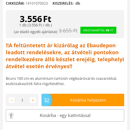
db
CIKKSZÁM:
14101070023
KISZERELÉS:
3.556
Ft
1 db (
3.556
Ft
/ db )
3.655
Ft
MEGTAKARÍTÁS:
99
FT
(
az eladó egyéb ajánlatai
)
!!A feltüntetett ár kizárólag az Ebaudepon
leadott rendelésekre, az átvételi pontokon
rendelkezésre álló készlet erejéig, telephelyi
átvétel esetén érvényes!!
Bruns 100 cm-es alumínium tartósín véglezáróval és csavarokkal,
eszközakasztók falra rögzítéséhez.
−
+
Kosárba helyezem
Kosárba - egy kattintással