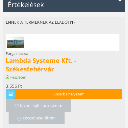
Értékelések
ENNEK A TERMÉKNEK AZ ELADÓI (
1
)
Forgalmazza:
Lambda Systeme Kft. -
Székesfehérvár
készleten
3.556
Ft
Kosárba helyezem
Kivánságlistára rakom
Összehasonlítom