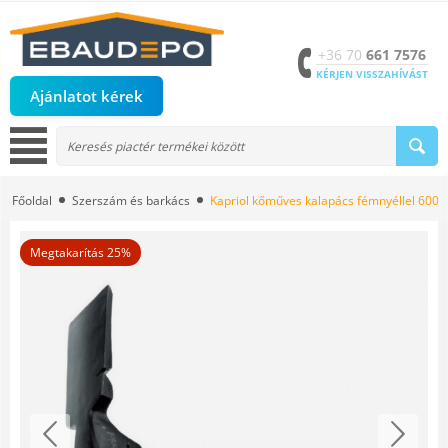
+36 70
661 7576
KÉRJEN VISSZAHÍVÁST
Ajánlatot kérek
Főoldal
Szerszám és barkács
Kapriol kőműves kalapács fémnyéllel 600 
Megtakarítás 25%