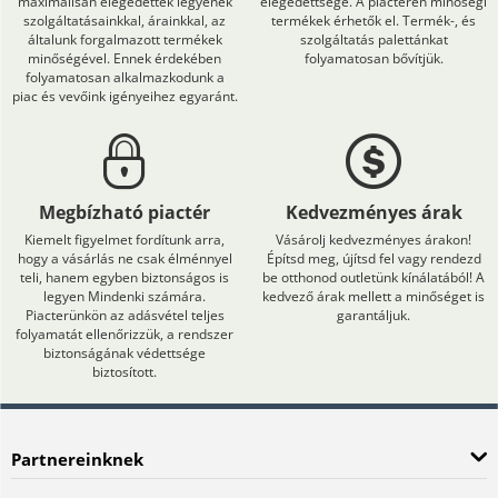
maximálisan elégedettek legyenek
elégedettsége. A piactéren minőségi
szolgáltatásainkkal, árainkkal, az
termékek érhetők el. Termék-, és
általunk forgalmazott termékek
szolgáltatás palettánkat
minőségével. Ennek érdekében
folyamatosan bővítjük.
folyamatosan alkalmazkodunk a
piac és vevőink igényeihez egyaránt.
Megbízható piactér
Kedvezményes árak
Kiemelt figyelmet fordítunk arra,
Vásárolj kedvezményes árakon!
hogy a vásárlás ne csak élménnyel
Építsd meg, újítsd fel vagy rendezd
teli, hanem egyben biztonságos is
be otthonod outletünk kínálatából! A
legyen Mindenki számára.
kedvező árak mellett a minőséget is
Piacterünkön az adásvétel teljes
garantáljuk.
folyamatát ellenőrizzük, a rendszer
biztonságának védettsége
biztosított.
Partnereinknek