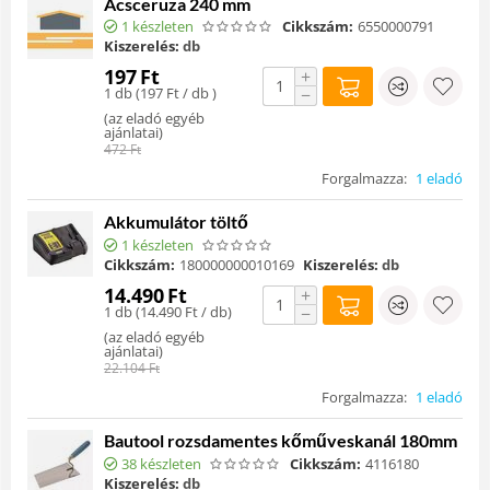
Ácsceruza 240 mm
1 készleten
Cikkszám:
6550000791
Kiszerelés:
db
197
Ft
+
1 db (
197
Ft
/ db )
−
(
az eladó egyéb
ajánlatai
)
472
Ft
Forgalmazza:
1 eladó
Akkumulátor töltő
1 készleten
Cikkszám:
180000000010169
Kiszerelés:
db
14.490
Ft
+
1 db (
14.490
Ft
/ db)
−
(
az eladó egyéb
ajánlatai
)
22.104
Ft
Forgalmazza:
1 eladó
Bautool rozsdamentes kőműveskanál 180mm
38 készleten
Cikkszám:
4116180
Kiszerelés:
db