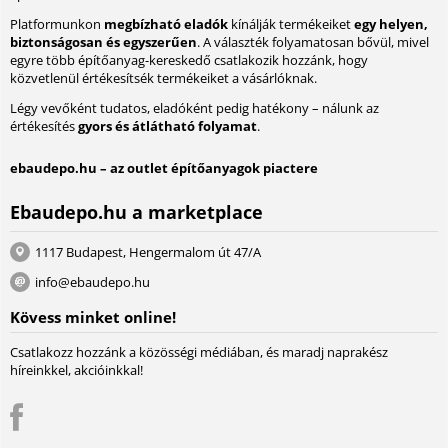
Platformunkon
megbízható eladók
kínálják termékeiket
egy helyen,
biztonságosan és egyszerűen
. A választék folyamatosan bővül, mivel
egyre több építőanyag-kereskedő csatlakozik hozzánk, hogy
közvetlenül értékesítsék termékeiket a vásárlóknak.
Légy vevőként tudatos, eladóként pedig hatékony – nálunk az
értékesítés
gyors és átlátható folyamat
.
ebaudepo.hu – az outlet építőanyagok piactere
Ebaudepo.hu a marketplace
1117 Budapest, Hengermalom út 47/A
info@ebaudepo.hu
Kövess minket online!
Csatlakozz hozzánk a közösségi médiában, és maradj naprakész
híreinkkel, akcióinkkal!