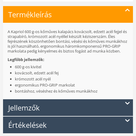
Termékleírás
A Kapriol 600 g-os kőműves kalapács kovácsolt, edzett acél fejjel és
strapabíró, krómozott acél nyéllel készült kéziszerszám. Éles
fejrészének köszönhetően bontási, vésési és kőműves munkákhoz
is jól használható, ergonomikus háromkomponensű PRO-GRIP
markolata pedig kényelmes és biztos fogást ad munka közben.
Legfőbb jellemzők:
600 g-os kivitel
kovácsolt, edzett acél fej
krómozott acél nyél
ergonomikus PRO-GRIP markolat
bontáshoz, véséshez és kőműves munkákhoz
Jellemzők
Értékelések