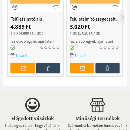
Felületsimító alu
Felületsimító szegecselt,
erősített, rome 400 mm
rome 400mm
4.889
Ft
3.020
Ft
Soft
1 db (
4.889
Ft
/ db )
1 db (
3.020
Ft
/ db )
(
az eladó egyéb ajánlatai
)
(
az eladó egyéb ajánlatai
)
(
1 eladó
1 eladó
Elégedett vásárlók
Minőségi termékek
Elsődleges célunk, hogy vásárlóink
Számunkra kiemelten fontos vevőink