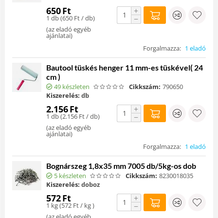
650
Ft
+
1 db (
650
Ft
/ db)
−
(
az eladó egyéb
ajánlatai
)
Forgalmazza:
1 eladó
Bautool tüskés henger 11 mm-es tüskével( 24
cm )
49 készleten
Cikkszám:
790650
Kiszerelés:
db
2.156
Ft
+
1 db (
2.156
Ft
/ db)
−
(
az eladó egyéb
ajánlatai
)
Forgalmazza:
1 eladó
Bognárszeg 1,8x35 mm 7005 db/5kg-os dob
5 készleten
Cikkszám:
8230018035
Kiszerelés:
doboz
572
Ft
+
1 kg (
572
Ft
/ kg )
−
(
az eladó egyéb