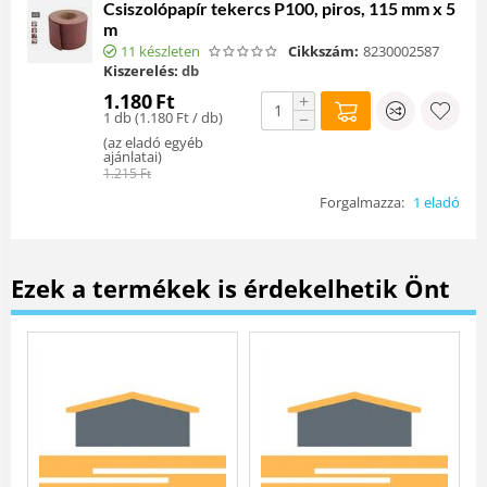
Csiszolópapír tekercs P100, piros, 115 mm x 5
m
11 készleten
Cikkszám:
8230002587
Kiszerelés:
db
1.180
Ft
+
1 db (
1.180
Ft
/ db)
−
(
az eladó egyéb
ajánlatai
)
1.215
Ft
Forgalmazza:
1 eladó
Ezek a termékek is érdekelhetik Önt