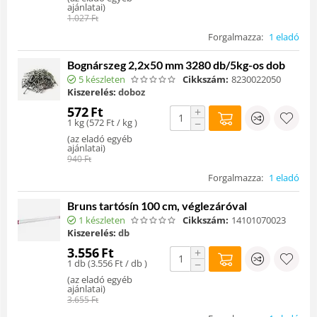
ajánlatai
)
1.027
Ft
Forgalmazza:
1 eladó
Bognárszeg 2,2x50 mm 3280 db/5kg-os dob
5 készleten
Cikkszám:
8230022050
Kiszerelés:
doboz
572
Ft
+
1 kg (
572
Ft
/ kg )
−
(
az eladó egyéb
ajánlatai
)
940
Ft
Forgalmazza:
1 eladó
Bruns tartósín 100 cm, véglezáróval
1 készleten
Cikkszám:
14101070023
Kiszerelés:
db
3.556
Ft
+
1 db (
3.556
Ft
/ db )
−
(
az eladó egyéb
ajánlatai
)
3.655
Ft