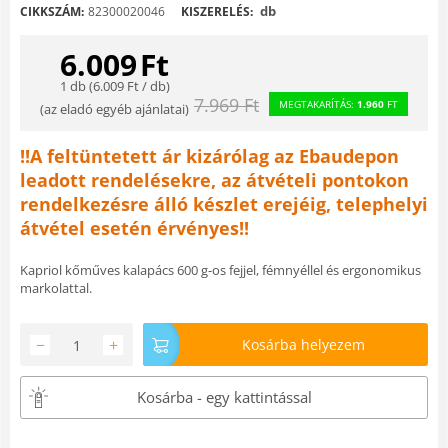
db
CIKKSZÁM:
82300020046
KISZERELÉS:
6.009
Ft
1 db (
6.009
Ft
/ db)
7.969
Ft
MEGTAKARÍTÁS:
1.960
FT
(
az eladó egyéb ajánlatai
)
!!A feltüntetett ár kizárólag az Ebaudepon
leadott rendelésekre, az átvételi pontokon
rendelkezésre álló készlet erejéig, telephelyi
átvétel esetén érvényes!!
Kapriol kőműves kalapács 600 g-os fejjel, fémnyéllel és ergonomikus
markolattal.
−
+
Kosárba helyezem
Kosárba - egy kattintással