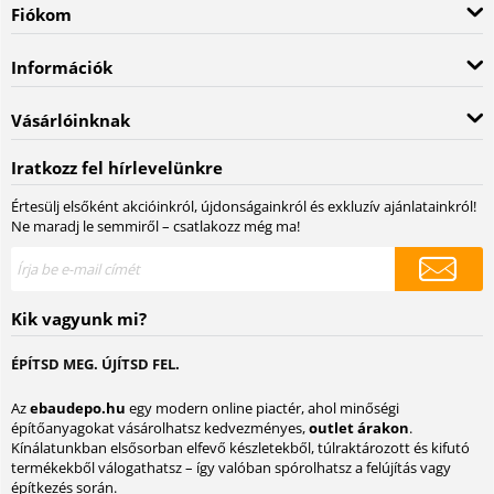
Fiókom
Információk
Vásárlóinknak
Iratkozz fel hírlevelünkre
Értesülj elsőként akcióinkról, újdonságainkról és exkluzív ajánlatainkról!
Ne maradj le semmiről – csatlakozz még ma!
Kik vagyunk mi?
ÉPÍTSD MEG. ÚJÍTSD FEL.
Az
ebaudepo.hu
egy modern online piactér, ahol minőségi
építőanyagokat vásárolhatsz kedvezményes,
outlet árakon
.
Kínálatunkban elsősorban elfevő készletekből, túlraktározott és kifutó
termékekből válogathatsz – így valóban spórolhatsz a felújítás vagy
építkezés során.