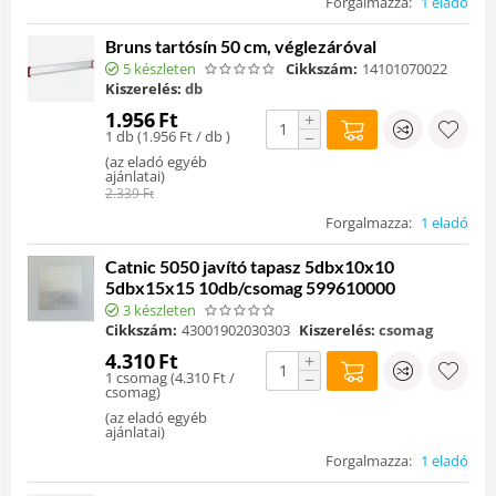
Forgalmazza:
1 eladó
Bruns tartósín 50 cm, véglezáróval
5 készleten
Cikkszám:
14101070022
Kiszerelés:
db
1.956
Ft
+
1 db (
1.956
Ft
/ db )
−
(
az eladó egyéb
ajánlatai
)
2.339
Ft
Forgalmazza:
1 eladó
Catnic 5050 javító tapasz 5dbx10x10
5dbx15x15 10db/csomag 599610000
3 készleten
Cikkszám:
43001902030303
Kiszerelés:
csomag
4.310
Ft
+
1 csomag (
4.310
Ft
/
−
csomag)
(
az eladó egyéb
ajánlatai
)
Forgalmazza:
1 eladó