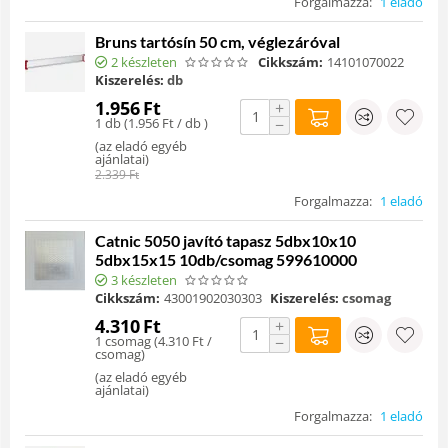
Forgalmazza:
1 eladó
Bruns tartósín 50 cm, véglezáróval
2 készleten
Cikkszám:
14101070022
Kiszerelés:
db
1.956
Ft
+
1 db (
1.956
Ft
/ db )
−
(
az eladó egyéb
ajánlatai
)
2.339
Ft
Forgalmazza:
1 eladó
Catnic 5050 javító tapasz 5dbx10x10
5dbx15x15 10db/csomag 599610000
3 készleten
Cikkszám:
43001902030303
Kiszerelés:
csomag
4.310
Ft
+
1 csomag (
4.310
Ft
/
−
csomag)
(
az eladó egyéb
ajánlatai
)
Forgalmazza:
1 eladó