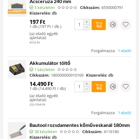
Ácsceruza 240 mm
5 készleten
Cikkszám:
6550000791
Kiszerelés:
db
197
Ft
+
1 db (
197
Ft
/ db )
−
(
az eladó egyéb
ajánlatai
)
472
Ft
Forgalmazza:
1 eladó
Akkumulátor töltő
1 készleten
Cikkszám:
180000000010169
Kiszerelés:
db
14.490
Ft
+
1 db (
14.490
Ft
/ db)
−
(
az eladó egyéb
ajánlatai
)
22.104
Ft
Forgalmazza:
1 eladó
Bautool rozsdamentes kőműveskanál 180mm
38 készleten
Cikkszám:
4116180
Kiszerelés:
db