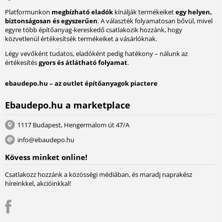
Platformunkon
megbízható eladók
kínálják termékeiket
egy helyen,
biztonságosan és egyszerűen
. A választék folyamatosan bővül, mivel
egyre több építőanyag-kereskedő csatlakozik hozzánk, hogy
közvetlenül értékesítsék termékeiket a vásárlóknak.
Légy vevőként tudatos, eladóként pedig hatékony – nálunk az
értékesítés
gyors és átlátható folyamat
.
ebaudepo.hu – az outlet építőanyagok piactere
Ebaudepo.hu a marketplace
1117 Budapest, Hengermalom út 47/A
info@ebaudepo.hu
Kövess minket online!
Csatlakozz hozzánk a közösségi médiában, és maradj naprakész
híreinkkel, akcióinkkal!