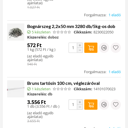
ajánlatai
)
1.027
Ft
Forgalmazza:
1 eladó
Bognárszeg 2,2x50 mm 3280 db/5kg-os dob
5 készleten
Cikkszám:
8230022050
Kiszerelés:
doboz
572
Ft
+
1 kg (
572
Ft
/ kg )
−
(
az eladó egyéb
ajánlatai
)
940
Ft
Forgalmazza:
1 eladó
Bruns tartósín 100 cm, véglezáróval
1 készleten
Cikkszám:
14101070023
Kiszerelés:
db
3.556
Ft
+
1 db (
3.556
Ft
/ db )
−
(
az eladó egyéb
ajánlatai
)
3.655
Ft