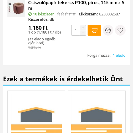
Csiszolópapír tekercs P100, piros, 115 mm x 5
m
10 készleten
Cikkszám:
8230002587
Kiszerelés:
db
1.180
Ft
+
1 db (
1.180
Ft
/ db)
−
(
az eladó egyéb
ajánlatai
)
1.215
Ft
Forgalmazza:
1 eladó
Ezek a termékek is érdekelhetik Önt