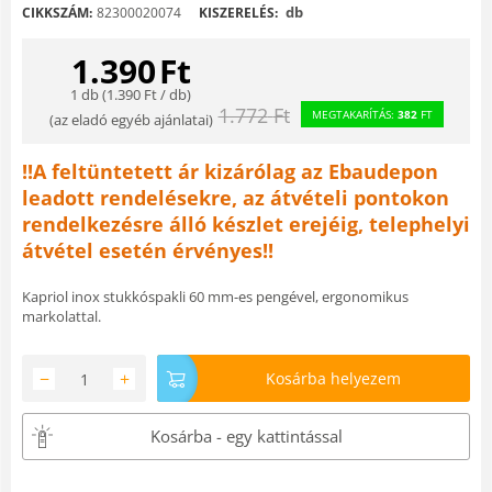
db
CIKKSZÁM:
82300020074
KISZERELÉS:
1.390
Ft
1 db (
1.390
Ft
/ db)
1.772
Ft
MEGTAKARÍTÁS:
382
FT
(
az eladó egyéb ajánlatai
)
!!A feltüntetett ár kizárólag az Ebaudepon
leadott rendelésekre, az átvételi pontokon
rendelkezésre álló készlet erejéig, telephelyi
átvétel esetén érvényes!!
Kapriol inox stukkóspakli 60 mm-es pengével, ergonomikus
markolattal.
−
+
Kosárba helyezem
Kosárba - egy kattintással