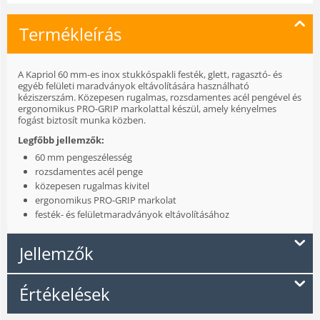
Termékleírás
A Kapriol 60 mm-es inox stukkóspakli festék, glett, ragasztó- és
egyéb felületi maradványok eltávolítására használható
kéziszerszám. Közepesen rugalmas, rozsdamentes acél pengével és
ergonomikus PRO-GRIP markolattal készül, amely kényelmes
fogást biztosít munka közben.
Legfőbb jellemzők:
60 mm pengeszélesség
rozsdamentes acél penge
közepesen rugalmas kivitel
ergonomikus PRO-GRIP markolat
festék- és felületmaradványok eltávolításához
Jellemzők
Értékelések