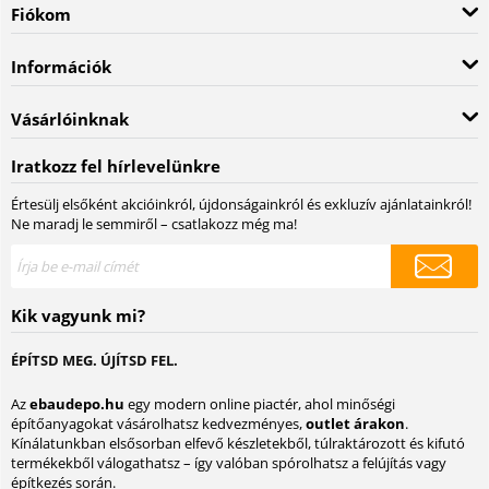
Fiókom
Információk
Vásárlóinknak
Iratkozz fel hírlevelünkre
Értesülj elsőként akcióinkról, újdonságainkról és exkluzív ajánlatainkról!
Ne maradj le semmiről – csatlakozz még ma!
Kik vagyunk mi?
ÉPÍTSD MEG. ÚJÍTSD FEL.
Az
ebaudepo.hu
egy modern online piactér, ahol minőségi
építőanyagokat vásárolhatsz kedvezményes,
outlet árakon
.
Kínálatunkban elsősorban elfevő készletekből, túlraktározott és kifutó
termékekből válogathatsz – így valóban spórolhatsz a felújítás vagy
építkezés során.