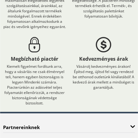
maximálisan elégedettek legyenek
elégedettsége. A piactéren minőségi
szolgáltatásainkkal, árainkkal, az
termékek érhetők el. Termék-, és
általunk forgalmazott termékek
szolgáltatás palettánkat
minőségével. Ennek érdekében
folyamatosan bővítjük.
folyamatosan alkalmazkodunk a
piac és vevőink igényeihez egyaránt.
Megbízható piactér
Kedvezményes árak
Kiemelt figyelmet fordítunk arra,
Vásárolj kedvezményes árakon!
hogy a vásárlás ne csak élménnyel
Építsd meg, újítsd fel vagy rendezd
teli, hanem egyben biztonságos is
be otthonod outletünk kínálatából! A
legyen Mindenki számára.
kedvező árak mellett a minőséget is
Piacterünkön az adásvétel teljes
garantáljuk.
folyamatát ellenőrizzük, a rendszer
biztonságának védettsége
biztosított.
Partnereinknek