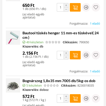
650
Ft
+
1 db (
650
Ft
/ db)
−
(
az eladó egyéb
ajánlatai
)
Forgalmazza:
1 eladó
Bautool tüskés henger 11 mm-es tüskével( 24
cm )
49 készleten
Cikkszám:
790650
Kiszerelés:
db
2.156
Ft
+
1 db (
2.156
Ft
/ db)
−
(
az eladó egyéb
ajánlatai
)
Forgalmazza:
1 eladó
Bognárszeg 1,8x35 mm 7005 db/5kg-os dob
5 készleten
Cikkszám:
8230018035
Kiszerelés:
doboz
572
Ft
+
1 kg (
572
Ft
/ kg )
−
(
az eladó egyéb