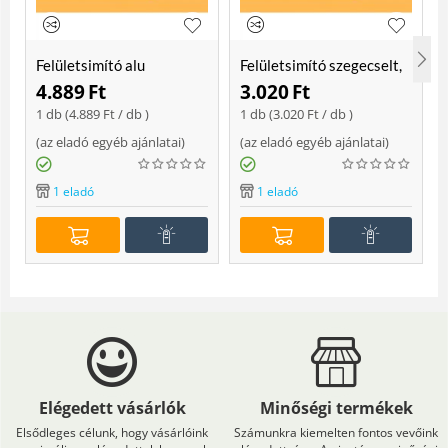
Felületsimító alu
Felületsimító szegecselt,
erősített, rome 400 mm
rome 400mm
4.889
Ft
3.020
Ft
Soft
1 db (
4.889
Ft
/ db )
1 db (
3.020
Ft
/ db )
(
az eladó egyéb ajánlatai
)
(
az eladó egyéb ajánlatai
)
(
1 eladó
1 eladó
Elégedett vásárlók
Minőségi termékek
Elsődleges célunk, hogy vásárlóink
Számunkra kiemelten fontos vevőink