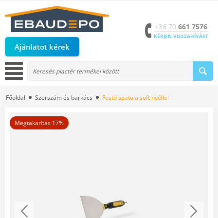
+36 70
661 7576
KÉRJEN VISSZAHÍVÁST
Ajánlatot kérek
Főoldal
Szerszám és barkács
Festő spatula soft nyéllel
Megtakarítás 17%