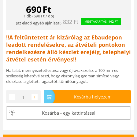
690
Ft
1 db (
690
Ft
/ db)
832
Ft
MEGTAKARÍTÁS:
142
FT
(
az eladó egyéb ajánlatai
)
!!A feltüntetett ár kizárólag az Ebaudepon
leadott rendelésekre, az átvételi pontokon
rendelkezésre álló készlet erejéig, telephelyi
átvétel esetén érvényes!!
Ha falat, mennyezetetfestesz vagy újravakszolsz, a 100 mm-es
szélesség lehetővé teszi, hogy viszonylag gyorsan simítsd vagy
eloszlasd a glettet, ragasztót, tömítőanyagot.
−
+
Kosárba helyezem
Kosárba - egy kattintással