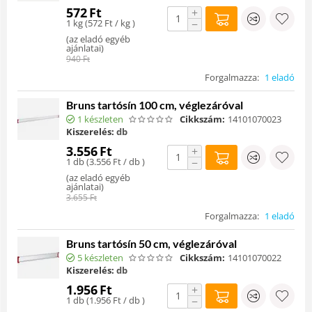
572
Ft
+
1 kg (
572
Ft
/ kg )
−
(
az eladó egyéb
ajánlatai
)
940
Ft
Forgalmazza:
1 eladó
Bruns tartósín 100 cm, véglezáróval
1 készleten
Cikkszám:
14101070023
Kiszerelés:
db
3.556
Ft
+
1 db (
3.556
Ft
/ db )
−
(
az eladó egyéb
ajánlatai
)
3.655
Ft
Forgalmazza:
1 eladó
Bruns tartósín 50 cm, véglezáróval
5 készleten
Cikkszám:
14101070022
Kiszerelés:
db
1.956
Ft
+
1 db (
1.956
Ft
/ db )
−