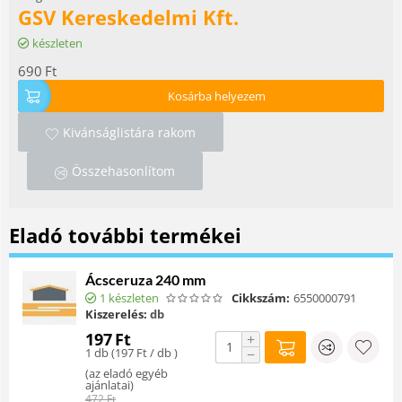
GSV Kereskedelmi Kft.
készleten
690
Ft
Kosárba helyezem
Kivánságlistára rakom
Összehasonlítom
Eladó további termékei
Ácsceruza 240 mm
1 készleten
Cikkszám:
6550000791
Kiszerelés:
db
197
Ft
+
1 db (
197
Ft
/ db )
−
(
az eladó egyéb
ajánlatai
)
472
Ft