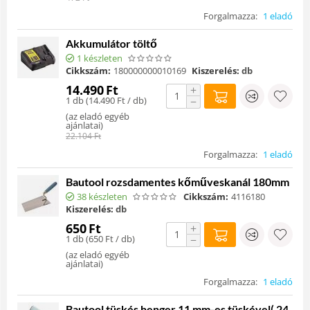
Forgalmazza:
1 eladó
Akkumulátor töltő
1 készleten
Cikkszám:
180000000010169
Kiszerelés:
db
14.490
Ft
+
1 db (
14.490
Ft
/ db)
−
(
az eladó egyéb
ajánlatai
)
22.104
Ft
Forgalmazza:
1 eladó
Bautool rozsdamentes kőműveskanál 180mm
38 készleten
Cikkszám:
4116180
Kiszerelés:
db
650
Ft
+
1 db (
650
Ft
/ db)
−
(
az eladó egyéb
ajánlatai
)
Forgalmazza:
1 eladó
Bautool tüskés henger 11 mm-es tüskével( 24