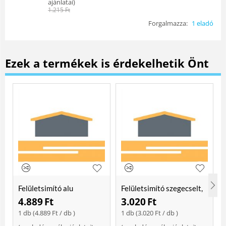
ajánlatai
)
1.215
Ft
Forgalmazza:
1 eladó
Ezek a termékek is érdekelhetik Önt
Felületsimító alu
Felületsimító szegecselt,
erősített, rome 400 mm
rome 400mm
4.889
Ft
3.020
Ft
Soft
1 db (
4.889
Ft
/ db )
1 db (
3.020
Ft
/ db )