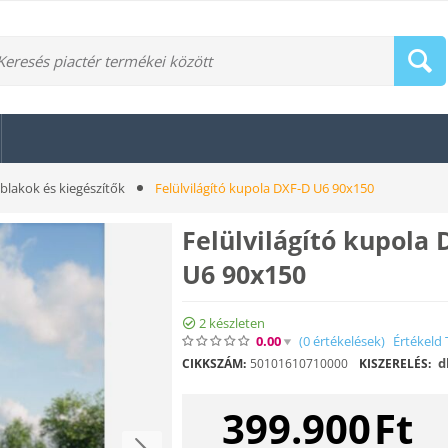
ablakok és kiegészítők
Felülvilágító kupola DXF-D U6 90x150
Felülvilágító kupola
U6 90x150
2 készleten
0.00
(0
értékelések
)
Értékeld 
d
CIKKSZÁM:
50101610710000
KISZERELÉS:
399.900
Ft