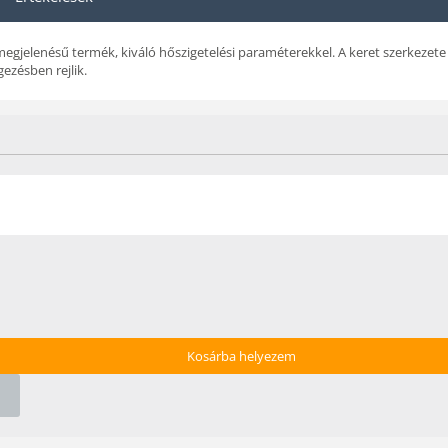
 megjelenésű termék, kiváló hőszigetelési paraméterekkel. A keret szerkezete
ezésben rejlik.
Kosárba helyezem