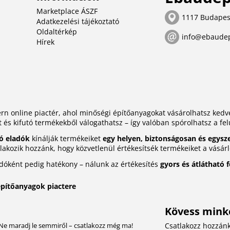
Marketplace ÁSZF
1117 Budapes
Adatkezelési tájékoztató
Oldaltérkép
info@ebaude
Hírek
n online piactér, ahol minőségi építőanyagokat vásárolhatsz ke
t és kifutó termékekből válogathatsz – így valóban spórolhatsz a fel
ó eladók
kínálják termékeiket
egy helyen, biztonságosan és egysz
akozik hozzánk, hogy közvetlenül értékesítsék termékeiket a vásár
adóként pedig hatékony – nálunk az értékesítés
gyors és átlátható 
építőanyagok piactere
Kövess minke
l! Ne maradj le semmiről – csatlakozz még ma!
Csatlakozz hozzánk