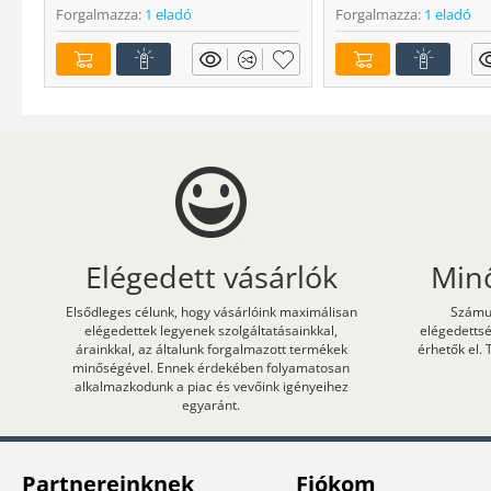
Forgalmazza:
1 eladó
Forgalmazza:
1 eladó
Elégedett vásárlók
Min
Elsődleges célunk, hogy vásárlóink maximálisan
Számun
elégedettek legyenek szolgáltatásainkkal,
elégedetts
árainkkal, az általunk forgalmazott termékek
érhetők el. 
minőségével. Ennek érdekében folyamatosan
alkalmazkodunk a piac és vevőink igényeihez
egyaránt.
Partnereinknek
Fiókom