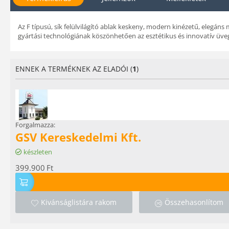
Az F típusú, sík felülvilágító ablak keskeny, modern kinézetű, elegáns
gyártási technológiának köszönhetően az esztétikus és innovatív üveg
ENNEK A TERMÉKNEK AZ ELADÓI (
1
)
Forgalmazza:
GSV Kereskedelmi Kft.
készleten
399.900
Ft
Kivánságlistára rakom
Összehasonlítom