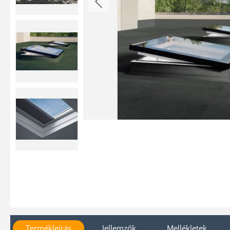
Termékleírás
Jellemzők
Mellékletek