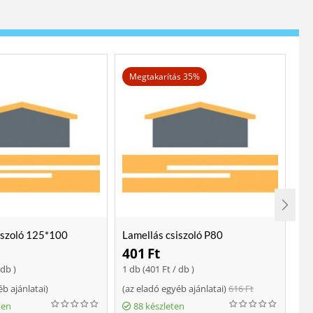
Megtakarítás 35%
iszoló 125*100
Lamellás csiszoló P80
Lo
401
Ft
2
 db )
1 db (
401
Ft
/ db )
ajá
éb ajánlatai
)
(
az eladó egyéb ajánlatai
)
616
Ft
Fo
ten
88 készleten