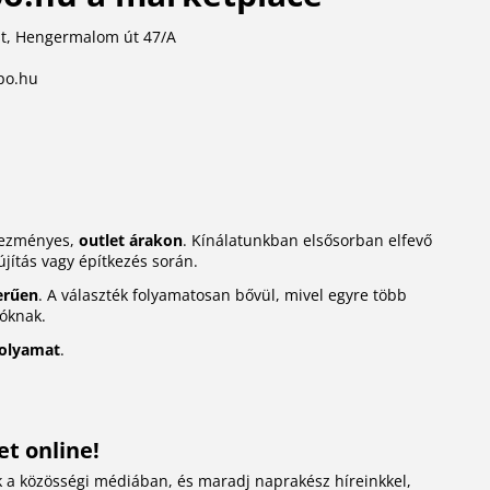
t, Hengermalom út 47/A
po.hu
dvezményes,
outlet árakon
. Kínálatunkban elsősorban elfevő
újítás vagy építkezés során.
erűen
. A választék folyamatosan bővül, mivel egyre több
lóknak.
folyamat
.
t online!
 a közösségi médiában, és maradj naprakész híreinkkel,