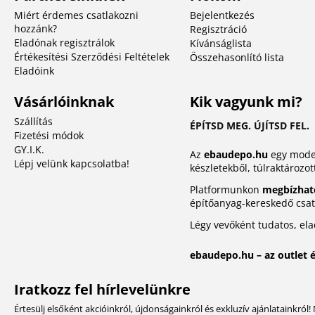
Miért érdemes csatlakozni
Bejelentkezés
hozzánk?
Regisztráció
Eladónak regisztrálok
Kívánságlista
Értékesítési Szerződési Feltételek
Összehasonlító lista
Eladóink
Vásárlóinknak
Kik vagyunk mi?
Szállítás
ÉPÍTSD MEG. ÚJÍTSD FEL.
Fizetési módok
GY.I.K.
Az
ebaudepo.hu
egy moder
Lépj velünk kapcsolatba!
készletekből, túlraktározot
Platformunkon
megbízhat
építőanyag-kereskedő csatl
Légy vevőként tudatos, el
ebaudepo.hu – az outlet 
Iratkozz fel hírlevelünkre
Értesülj elsőként akcióinkról, újdonságainkról és exkluzív ajánlatainkró