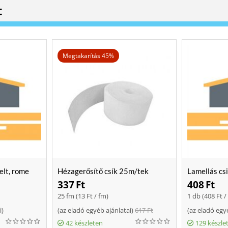
t
Megtakarítás 45%
elt, rome
Hézagerősítő csík 25m/tek
Lamellás cs
337
Ft
408
Ft
25 fm (
13
Ft
/ fm)
1 db (
408
Ft
/
i
)
(
az eladó egyéb ajánlatai
)
617
Ft
(
az eladó egy
42 készleten
129 készle