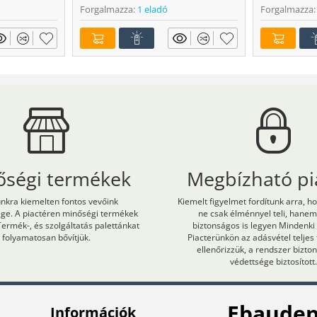
Forgalmazza:
1 eladó
Forgalmazza:
őségi termékek
Megbízható pi
kra kiemelten fontos vevőink
Kiemelt figyelmet fordítunk arra, h
ége. A piactéren minőségi termékek
ne csak élménnyel teli, hane
Termék-, és szolgáltatás palettánkat
biztonságos is legyen Mindenki
folyamatosan bővítjük.
Piacterünkön az adásvétel teljes
ellenőrizzük, a rendszer bizt
védettsége biztosított.
Ebaudep
Információk