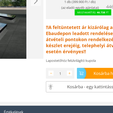
1 db (
399.900
Ft
/ db)
44
(
az eladó egyéb ajánlatai
)
MEGTAKARÍTÁS:
46.738
FT
!!A feltüntetett ár kizárólag a
Ebaudepon leadott rendelése
átvételi pontokon rendelkezé
készlet erejéig, telephelyi át
esetén érvényes!!
Lapostetőhöz felülvilágító kupola
Kosárba 
−
+
Kosárba - egy kattintáss
Értékelések