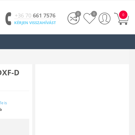
0
0
+36 70
661 7576
0
KÉRJEN VISSZAHÍVÁST
 DXF-D
Te is
b