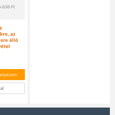
6.638
Ft
z
kre, az
sre álló
vétel
helyezem
al