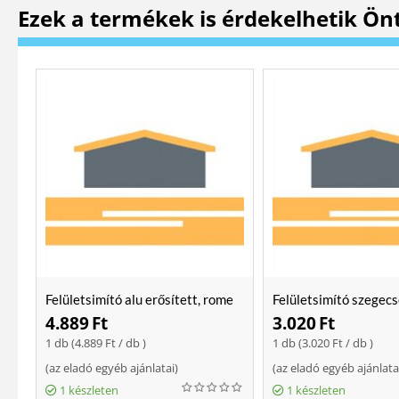
Ezek a termékek is érdekelhetik Ön
Felületsimító alu erősített, rome
Felületsimító szegecs
400 mm Soft
400mm
4.889
Ft
3.020
Ft
1 db (
4.889
Ft
/ db )
1 db (
3.020
Ft
/ db )
(
az eladó egyéb ajánlatai
)
(
az eladó egyéb ajánlata
1 készleten
1 készleten