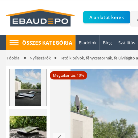
Ajánlatot kérek
ÖSSZES KATEGÓRIA
Eladóink
Blog
Szállítás
Főoldal
Nyílászárók
Tető kibúvók, fénycsatornák, felülvilágító 
Megtakarítás 10%