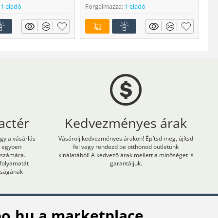
1 eladó
Forgalmazza:
1 eladó
actér
Kedvezményes árak
ogy a vásárlás
Vásárolj kedvezményes árakon! Építsd meg, újítsd
m egyben
fel vagy rendezd be otthonod outletünk
 számára.
kínálatából! A kedvező árak mellett a minőséget is
 folyamatát
garantáljuk.
onságának
o.hu a marketplace