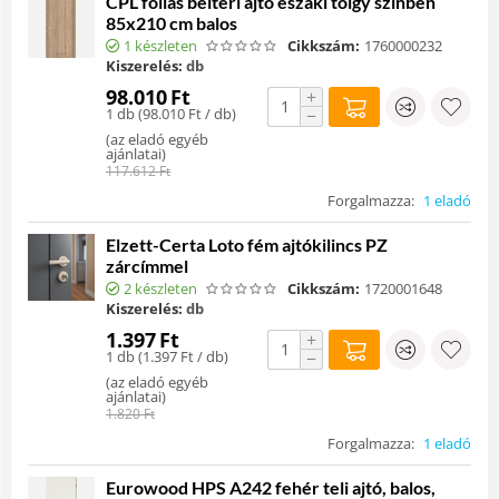
CPL fóliás beltéri ajtó északi tölgy színben
85x210 cm balos
1 készleten
Cikkszám:
1760000232
Kiszerelés:
db
98.010
Ft
+
1 db (
98.010
Ft
/ db)
−
(
az eladó egyéb
ajánlatai
)
117.612
Ft
Forgalmazza:
1 eladó
Elzett-Certa Loto fém ajtókilincs PZ
zárcímmel
2 készleten
Cikkszám:
1720001648
Kiszerelés:
db
1.397
Ft
+
1 db (
1.397
Ft
/ db)
−
(
az eladó egyéb
ajánlatai
)
1.820
Ft
Forgalmazza:
1 eladó
Eurowood HPS A242 fehér teli ajtó, balos,