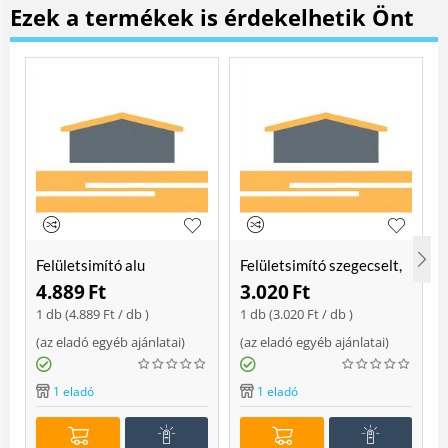
Ezek a termékek is érdekelhetik Önt
Felületsimító alu
Felületsimító szegecselt,
erősített, rome 400 mm
rome 400mm
4.889
Ft
3.020
Ft
Soft
1 db (
4.889
Ft
/ db )
1 db (
3.020
Ft
/ db )
(
az eladó egyéb ajánlatai
)
(
az eladó egyéb ajánlatai
)
(
1 eladó
1 eladó