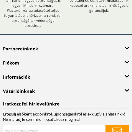
teli, hanem egyben biztonságos is
be otthonod outletünk kínálatából! A
legyen Mindenki számára.
kedvező árak mellett a minőséget is
Piacterünkön az adásvétel teljes
garantáljuk.
folyamatát ellenőrizzük, a rendszer
biztonságának védettsége
biztosított.
Partnereinknek
Fiókom
Információk
Vásárlóinknak
Iratkozz fel hírlevelünkre
Értesülj elsőként akcióinkról, újdonságainkról és exkluzív ajánlatainkról!
Ne maradj le semmiről – csatlakozz még ma!