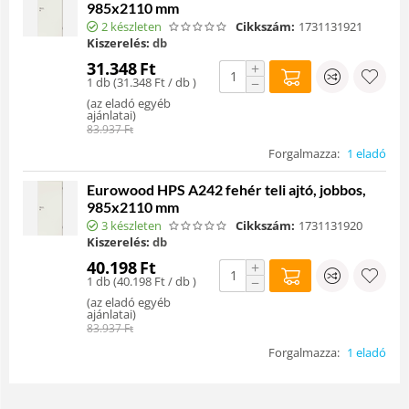
985x2110 mm
2 készleten
Cikkszám:
1731131921
Kiszerelés:
db
31.348
Ft
+
1 db (
31.348
Ft
/ db )
−
(
az eladó egyéb
ajánlatai
)
83.937
Ft
Forgalmazza:
1 eladó
Eurowood HPS A242 fehér teli ajtó, jobbos,
985x2110 mm
3 készleten
Cikkszám:
1731131920
Kiszerelés:
db
40.198
Ft
+
1 db (
40.198
Ft
/ db )
−
(
az eladó egyéb
ajánlatai
)
83.937
Ft
Forgalmazza:
1 eladó