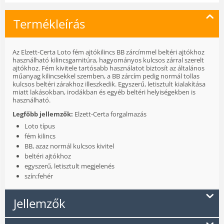
Termékleírás
Az Elzett-Certa Loto fém ajtókilincs BB zárcímmel beltéri ajtókhoz
használható kilincsgarnitúra, hagyományos kulcsos zárral szerelt
ajtókhoz. Fém kivitele tartósabb használatot biztosít az általános
műanyag kilincsekkel szemben, a BB zárcím pedig normál tollas
kulcsos beltéri zárakhoz illeszkedik. Egyszerű, letisztult kialakítása
miatt lakásokban, irodákban és egyéb beltéri helyiségekben is
használható.
Legfőbb jellemzők:
Elzett-Certa forgalmazás
Loto típus
fém kilincs
BB, azaz normál kulcsos kivitel
beltéri ajtókhoz
egyszerű, letisztult megjelenés
szín:fehér
Jellemzők