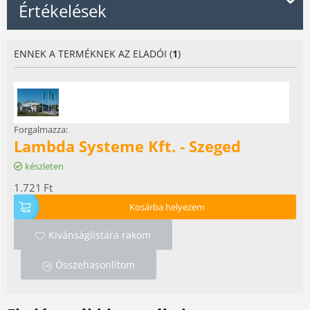
Értékelések
ENNEK A TERMÉKNEK AZ ELADÓI (
1
)
Forgalmazza:
Lambda Systeme Kft. - Szeged
készleten
1.721
Ft
Kosárba helyezem
Kivánságlistára rakom
Összehasonlítom