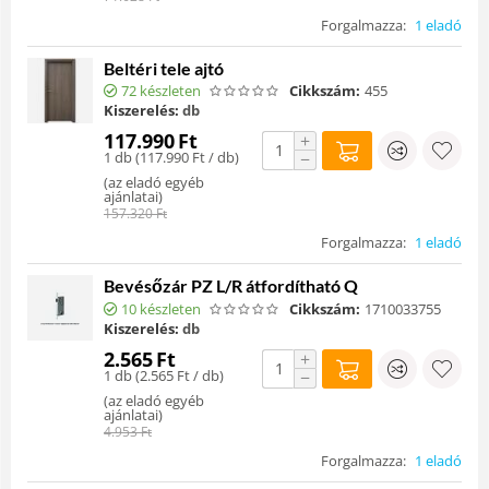
Forgalmazza:
1 eladó
Beltéri tele ajtó
72 készleten
Cikkszám:
455
Kiszerelés:
db
117.990
Ft
+
1 db (
117.990
Ft
/ db)
−
(
az eladó egyéb
ajánlatai
)
157.320
Ft
Forgalmazza:
1 eladó
Bevésőzár PZ L/R átfordítható Q
10 készleten
Cikkszám:
1710033755
Kiszerelés:
db
2.565
Ft
+
1 db (
2.565
Ft
/ db)
−
(
az eladó egyéb
ajánlatai
)
4.953
Ft
Forgalmazza:
1 eladó