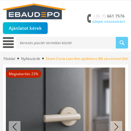
+36 70
661 7576
KÉRJEN VISSZAHÍVÁST
Ajánlatot kérek
Főoldal
Nyílászárók
Elzett-Certa Loto fém ajtókilincs BB zárcímmel (fehé
Megtakarítás 23%