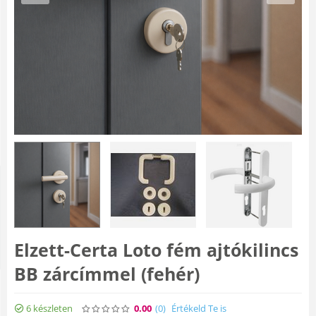
Elzett-Certa Loto fém ajtókilincs
BB zárcímmel (fehér)
6 készleten
0.00
(0
)
Értékeld Te is