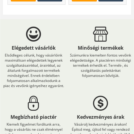
Elégedett vásárlók
Minőségi termékek
Elsődleges célunk, hogy vásárlóink
Számunkra kiemelten fontos vevőink
maximálisan elégedettek legyenek
elégedettsége. A piactéren minőségi
szolgáltatásainkkal, árainkkal, az
termékek érhetők el. Termék-, és
általunk forgalmazott termékek
szolgáltatás palettánkat
minőségével. Ennek érdekében
folyamatosan bővítjük.
folyamatosan alkalmazkodunk a
piac és vevőink igényeihez egyaránt.
Megbízható piactér
Kedvezményes árak
Kiemelt figyelmet fordítunk arra,
Vásárolj kedvezményes árakon!
hogy a vásárlás ne csak élménnyel
Építsd meg, újítsd fel vagy rendezd