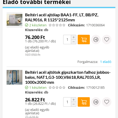
Eladó további termékei
Beltéri acél ajtólap BAA1-FF, LT, BB/PZ,
RAL9016, R 1125*2125mm
2 készleten
Cikkszám:
1710036064
Kiszerelés:
db
76.200
Ft
+
1 db (
76.200
Ft
/ db)
−
(
az eladó egyéb
ajánlatai
)
107.950
Ft
Forgalmazza:
1 eladó
Beltéri acél ajtótok gipszkarton falhoz jobbos-
balos, NAT1,G3-100,V8618,RAL7035,LR,
1000x2000 mm
1 készleten
Cikkszám:
1710012185
Kiszerelés:
db
26.822
Ft
+
1 db (
26.822
Ft
/ db)
−
(
az eladó egyéb
ajánlatai
)
71.628
Ft