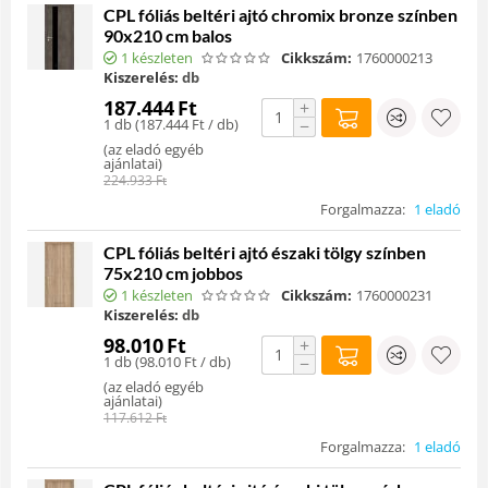
CPL fóliás beltéri ajtó chromix bronze színben
90x210 cm balos
1 készleten
Cikkszám:
1760000213
Kiszerelés:
db
187.444
Ft
+
1 db (
187.444
Ft
/ db)
−
(
az eladó egyéb
ajánlatai
)
224.933
Ft
Forgalmazza:
1 eladó
CPL fóliás beltéri ajtó északi tölgy színben
75x210 cm jobbos
1 készleten
Cikkszám:
1760000231
Kiszerelés:
db
98.010
Ft
+
1 db (
98.010
Ft
/ db)
−
(
az eladó egyéb
ajánlatai
)
117.612
Ft
Forgalmazza:
1 eladó