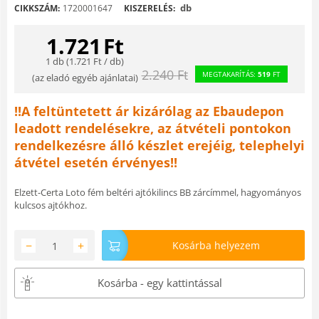
db
CIKKSZÁM:
1720001647
KISZERELÉS:
1.721
Ft
1 db (
1.721
Ft
/ db)
2.240
Ft
MEGTAKARÍTÁS:
519
FT
(
az eladó egyéb ajánlatai
)
!!A feltüntetett ár kizárólag az Ebaudepon
leadott rendelésekre, az átvételi pontokon
rendelkezésre álló készlet erejéig, telephelyi
átvétel esetén érvényes!!
Elzett-Certa Loto fém beltéri ajtókilincs BB zárcímmel, hagyományos
kulcsos ajtókhoz.
−
+
Kosárba helyezem
Kosárba - egy kattintással