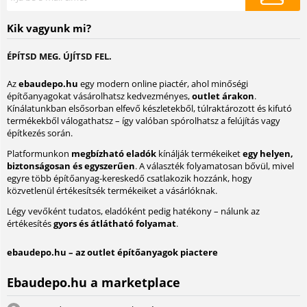
Kik vagyunk mi?
ÉPÍTSD MEG. ÚJÍTSD FEL.
Az
ebaudepo.hu
egy modern online piactér, ahol minőségi
építőanyagokat vásárolhatsz kedvezményes,
outlet árakon
.
Kínálatunkban elsősorban elfevő készletekből, túlraktározott és kifutó
termékekből válogathatsz – így valóban spórolhatsz a felújítás vagy
építkezés során.
Platformunkon
megbízható eladók
kínálják termékeiket
egy helyen,
biztonságosan és egyszerűen
. A választék folyamatosan bővül, mivel
egyre több építőanyag-kereskedő csatlakozik hozzánk, hogy
közvetlenül értékesítsék termékeiket a vásárlóknak.
Légy vevőként tudatos, eladóként pedig hatékony – nálunk az
értékesítés
gyors és átlátható folyamat
.
ebaudepo.hu – az outlet építőanyagok piactere
Ebaudepo.hu a marketplace