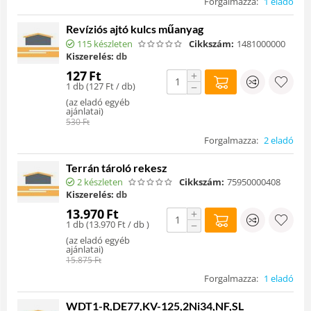
Forgalmazza:
1 eladó
Revíziós ajtó kulcs műanyag
115 készleten
Cikkszám:
1481000000
Kiszerelés:
db
127
Ft
+
1 db (
127
Ft
/ db)
−
(
az eladó egyéb
ajánlatai
)
530
Ft
Forgalmazza:
2 eladó
Terrán tároló rekesz
2 készleten
Cikkszám:
75950000408
Kiszerelés:
db
13.970
Ft
+
1 db (
13.970
Ft
/ db )
−
(
az eladó egyéb
ajánlatai
)
15.875
Ft
Forgalmazza:
1 eladó
WDT1-R,DE77,KV-125,2Ni34,NF,SL