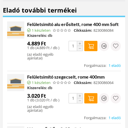
Eladó további termékei
Felületsimító alu erősített, rome 400 mm Soft
1 készleten
Cikkszám:
8230086084
Kiszerelés:
db
4.889
Ft
+
1 db (
4.889
Ft
/ db )
−
(
az eladó egyéb
ajánlatai
)
Forgalmazza:
1 eladó
Felületsimító szegecselt, rome 400mm
1 készleten
Cikkszám:
8230086064
Kiszerelés:
db
3.020
Ft
+
1 db (
3.020
Ft
/ db )
−
(
az eladó egyéb
ajánlatai
)
Forgalmazza:
1 eladó