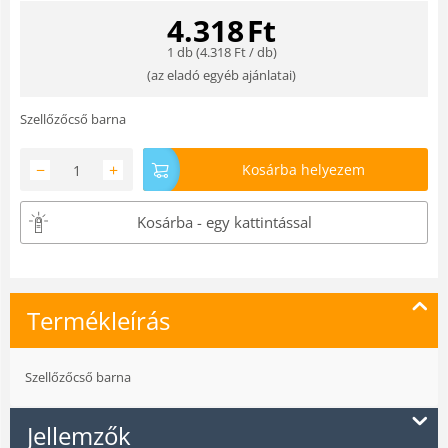
4.318
Ft
1 db (
4.318
Ft
/ db)
(
az eladó egyéb ajánlatai
)
Szellőzőcső barna
−
+
Kosárba helyezem
Kosárba - egy kattintással
Termékleírás
Szellőzőcső barna
Jellemzők