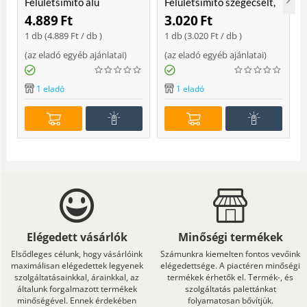
Felületsimító alu
Felületsimító szegecselt,
erősített, rome 400 mm
rome 400mm
4.889
Ft
3.020
Ft
Soft
1 db (
4.889
Ft
/ db )
1 db (
3.020
Ft
/ db )
(
az eladó egyéb ajánlatai
)
(
az eladó egyéb ajánlatai
)
(
1 eladó
1 eladó
Elégedett vásárlók
Minőségi termékek
Elsődleges célunk, hogy vásárlóink
Számunkra kiemelten fontos vevőink
maximálisan elégedettek legyenek
elégedettsége. A piactéren minőségi
szolgáltatásainkkal, árainkkal, az
termékek érhetők el. Termék-, és
általunk forgalmazott termékek
szolgáltatás palettánkat
minőségével. Ennek érdekében
folyamatosan bővítjük.