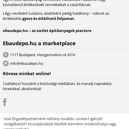
közvetlenül értékesítsék termékeiket a vásárlóknak.
Légy vevőként tudatos, eladóként pedig hatékony – nálunk az
értékesítés
gyors és átlátható folyamat
.
ebaudepo.hu – az outlet építőanyagok piactere
Ebaudepo.hu a marketplace
1117 Budapest, Hengermalom út 47/A
info@ebaudepo.hu
Kövess minket online!
Csatlakozz hozzánk a közösségi médiában, és maradj naprakész
híreinkkel, akcióinkkal!
Szia! Engedélyezhetnénk néhány további, cookie-t igénylő
szolgáltatást? Hozzájárulását később bármikor módosíthatja vagy
© 2004 - 2026 Lambda Systeme Kft.. A piactér motorja:
Multi-Vendor -
visszavonhatja.