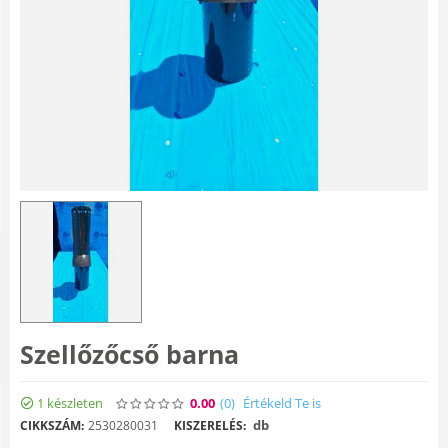
Szellőzőcső barna
1 készleten
0.00
(0
)
Értékeld Te is
db
CIKKSZÁM:
2530280031
KISZERELÉS: