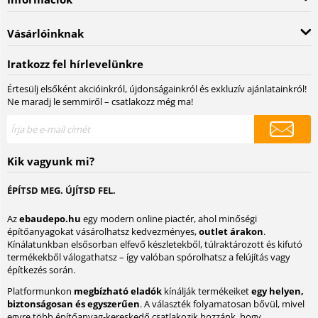
Vásárlóinknak
Iratkozz fel hírlevelünkre
Értesülj elsőként akcióinkról, újdonságainkról és exkluzív ajánlatainkról!
Ne maradj le semmiről – csatlakozz még ma!
Kik vagyunk mi?
ÉPÍTSD MEG. ÚJÍTSD FEL.
Az
ebaudepo.hu
egy modern online piactér, ahol minőségi
építőanyagokat vásárolhatsz kedvezményes,
outlet árakon
.
Kínálatunkban elsősorban elfevő készletekből, túlraktározott és kifutó
termékekből válogathatsz – így valóban spórolhatsz a felújítás vagy
építkezés során.
Platformunkon
megbízható eladók
kínálják termékeiket
egy helyen,
biztonságosan és egyszerűen
. A választék folyamatosan bővül, mivel
egyre több építőanyag-kereskedő csatlakozik hozzánk, hogy