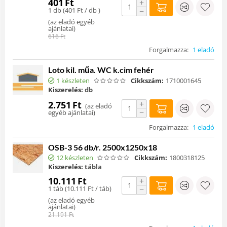
401
Ft
+
1 db (
401
Ft
/ db )
−
(
az eladó egyéb
ajánlatai
)
616
Ft
Forgalmazza:
1 eladó
Loto kil. műa. WC k.cim fehér
1 készleten
Cikkszám:
1710001645
Kiszerelés:
db
+
2.751
Ft
(
az eladó
−
egyéb ajánlatai
)
Forgalmazza:
1 eladó
OSB-3 56 db/r. 2500x1250x18
12 készleten
Cikkszám:
1800318125
Kiszerelés:
tábla
10.111
Ft
+
1 táb (
10.111
Ft
/ táb)
−
(
az eladó egyéb
ajánlatai
)
21.191
Ft