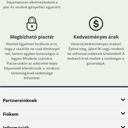
folyamatosan alkalmazkodunk a
piac és vevőink igényeihez egyaránt.
Megbízható piactér
Kedvezményes árak
Kiemelt figyelmet fordítunk arra,
Vásárolj kedvezményes árakon!
hogy a vásárlás ne csak élménnyel
Építsd meg, újítsd fel vagy rendezd
teli, hanem egyben biztonságos is
be otthonod outletünk kínálatából! A
legyen Mindenki számára.
kedvező árak mellett a minőséget is
Piacterünkön az adásvétel teljes
garantáljuk.
folyamatát ellenőrizzük, a rendszer
biztonságának védettsége
biztosított.
Partnereinknek
Fiókom
Információk