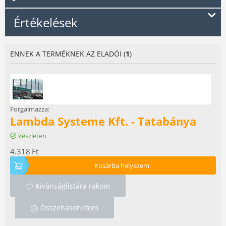
Értékelések
ENNEK A TERMÉKNEK AZ ELADÓI (
1
)
Forgalmazza:
Lambda Systeme Kft. - Tatabánya
készleten
4.318
Ft
Kosárba helyezem
Kivánságlistára rakom
Összehasonlítom