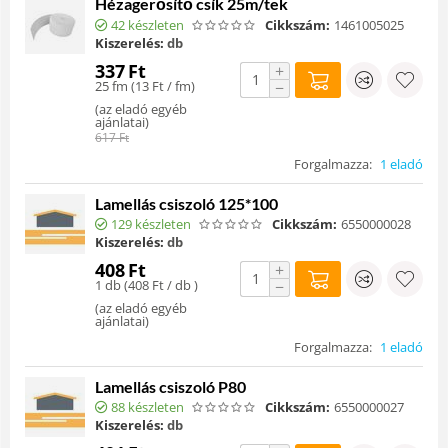
Hézagerősítő csík 25m/tek
42 készleten
Cikkszám:
1461005025
Kiszerelés:
db
337
Ft
+
25 fm (
13
Ft
/ fm)
−
(
az eladó egyéb
ajánlatai
)
617
Ft
Forgalmazza:
1 eladó
Lamellás csiszoló 125*100
129 készleten
Cikkszám:
6550000028
Kiszerelés:
db
408
Ft
+
1 db (
408
Ft
/ db )
−
(
az eladó egyéb
ajánlatai
)
Forgalmazza:
1 eladó
Lamellás csiszoló P80
88 készleten
Cikkszám:
6550000027
Kiszerelés:
db