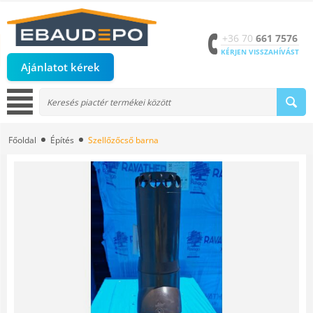
+36 70
661 7576
KÉRJEN VISSZAHÍVÁST
Ajánlatot kérek
Főoldal
Építés
Szellőzőcső barna