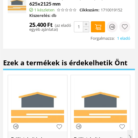
625x2125 mm
1 készleten
Cikkszám:
1710019152
Kiszerelés:
db
+
25.400
Ft
(
az eladó
−
egyéb ajánlatai
)
Forgalmazza:
1 eladó
Ezek a termékek is érdekelhetik Önt