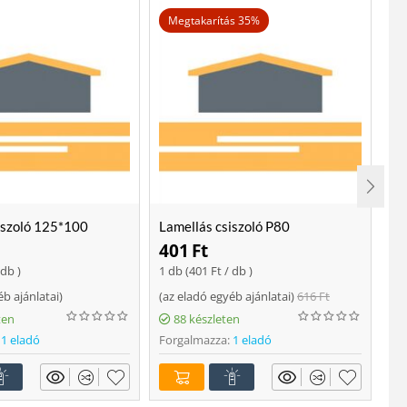
Megtakarítás 35%
iszoló 125*100
Lamellás csiszoló P80
Lo
401
Ft
2
 db )
1 db (
401
Ft
/ db )
ajá
éb ajánlatai
)
(
az eladó egyéb ajánlatai
)
616
Ft
Fo
ten
88 készleten
1 eladó
Forgalmazza:
1 eladó