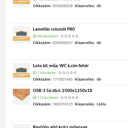
Cikkszám:
6550000028
Kiszerelés:
db
Lamellás csiszoló P80
88 készleten
Cikkszám:
6550000027
Kiszerelés:
db
Loto kil. műa. WC k.cim fehér
1 készleten
Cikkszám:
1710001645
Kiszerelés:
db
OSB-3 56 db/r. 2500x1250x18
12 készleten
Cikkszám:
1800318125
Kiszerelés:
tábla
Revíziós ajtó kulcs műanyag