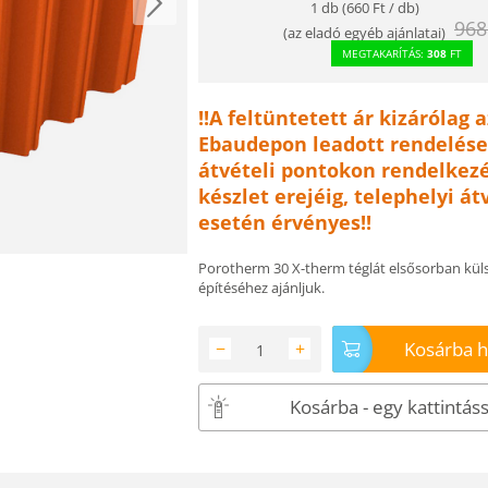
1 db (
660
Ft
/ db)
968
(
az eladó egyéb ajánlatai
)
MEGTAKARÍTÁS:
308
FT
!!A feltüntetett ár kizárólag a
Ebaudepon leadott rendelése
átvételi pontokon rendelkezé
készlet erejéig, telephelyi át
esetén érvényes!!
Porotherm 30 X-therm téglát elsősorban küls
építéséhez ajánljuk.
Kosárba 
−
+
Kosárba - egy kattintáss