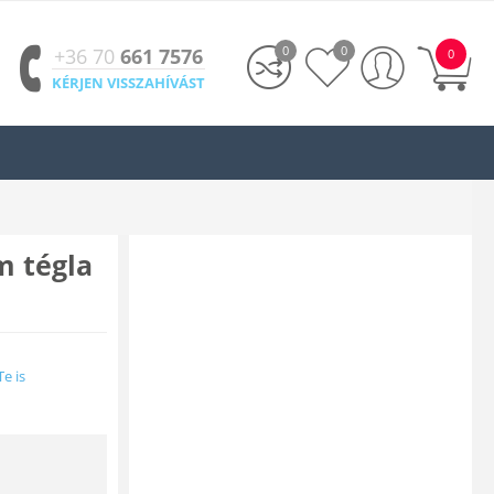
0
0
+36 70
661 7576
0
KÉRJEN VISSZAHÍVÁST
m tégla
Te is