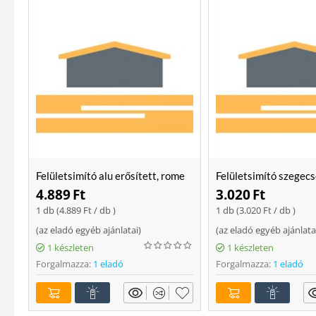
Felületsimító alu erősített, rome
Felületsimító szegecs
400 mm Soft
400mm
4.889
Ft
3.020
Ft
1 db (
4.889
Ft
/ db )
1 db (
3.020
Ft
/ db )
(
az eladó egyéb ajánlatai
)
(
az eladó egyéb ajánlata
1 készleten
1 készleten
Forgalmazza:
1 eladó
Forgalmazza:
1 eladó