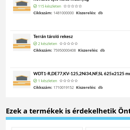
115 készleten
Cikkszám:
1481000000
Kiszerelés:
db
Terrán tároló rekesz
2 készleten
Cikkszám:
75950000408
Kiszerelés:
db
WDT1-R,DE77,KV-125,2Ni34,NF,SL 625x2125 
1 készleten
Cikkszám:
1710019152
Kiszerelés:
db
Ezek a termékek is érdekelhetik Ön