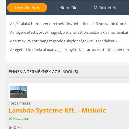
Termékleírás
Jellemzők
Mellékletek
Az „X” alakú bordaszerkezetnek köszönhetően a hő hosszabb úton hal
A megerősített bordák nagyobb ellenállást biztosítanak a mechanikai
A termék javított hangszigetelő tulajdonságokkal is rendelkezik.
Az égetett kerámia alapanyag bizonyítottan tartós és stabil falszerkeze
ENNEK A TERMÉKNEK AZ ELADÓI (
3
)
Forgalmazza:
Lambda Systeme Kft. - Miskolc
készleten
660
Ft