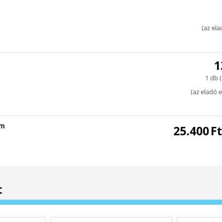
(
az ela
1
1 db (
(
az eladó e
mm
25.400
Ft
t