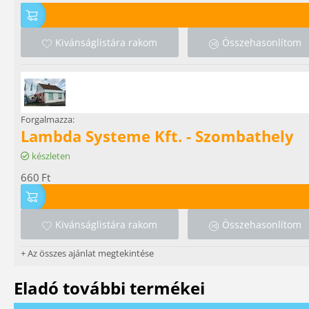
Kivánságlistára rakom
Összehasonlítom
Forgalmazza:
Lambda Systeme Kft. - Szombathely
készleten
660
Ft
Kivánságlistára rakom
Összehasonlítom
+ Az összes ajánlat megtekintése
Eladó további termékei