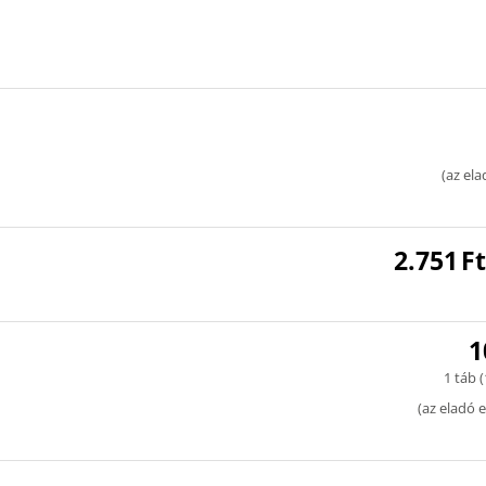
(
az ela
2.751
Ft
1
1 táb (
(
az eladó e