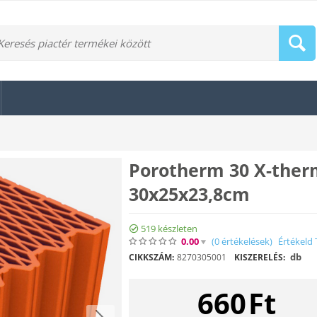
Porotherm 30 X-ther
30x25x23,8cm
519 készleten
0.00
(0
értékelések
)
Értékeld 
db
CIKKSZÁM:
8270305001
KISZERELÉS:
660
Ft