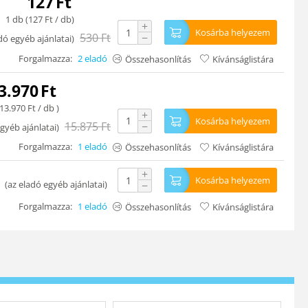
127
Ft
1 db (
127
Ft
/ db)
+
Kosárba helyezem
530
Ft
−
dó egyéb ajánlatai
)
Forgalmazza:
2 eladó
Összehasonlítás
Kívánságlistára
3.970
Ft
13.970
Ft
/ db )
+
Kosárba helyezem
15.875
Ft
−
gyéb ajánlatai
)
Forgalmazza:
1 eladó
Összehasonlítás
Kívánságlistára
+
Kosárba helyezem
(
az eladó egyéb ajánlatai
)
−
Forgalmazza:
1 eladó
Összehasonlítás
Kívánságlistára