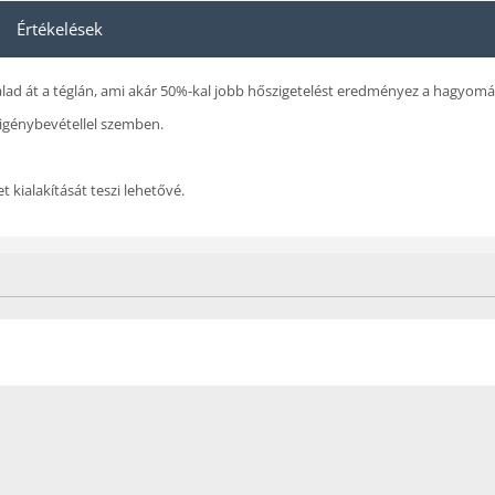
Értékelések
ad át a téglán, ami akár 50%-kal jobb hőszigetelést eredményez a hagyomá
 igénybevétellel szemben.
t kialakítását teszi lehetővé.