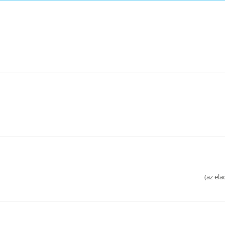
(
az ela