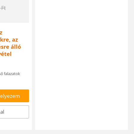
Ft
z
kre, az
sre álló
vétel
ő falazatok
helyezem
al