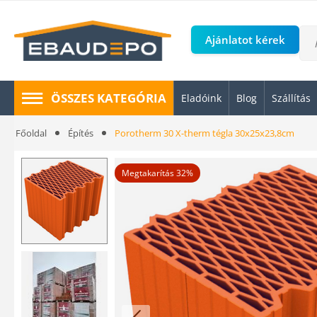
Ajánlatot kérek
ÖSSZES KATEGÓRIA
Eladóink
Blog
Szállítás
Főoldal
Építés
Porotherm 30 X-therm tégla 30x25x23,8cm
Megtakarítás 32%