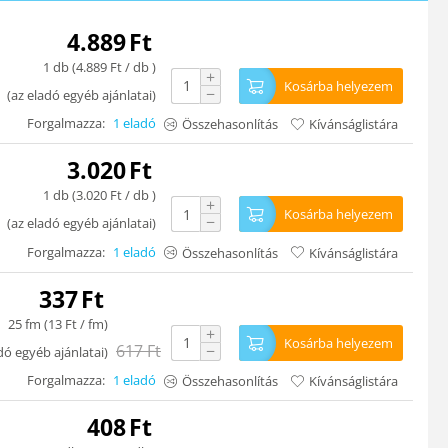
4.889
Ft
1 db (
4.889
Ft
/ db )
+
Kosárba helyezem
−
(
az eladó egyéb ajánlatai
)
Forgalmazza:
1 eladó
Összehasonlítás
Kívánságlistára
3.020
Ft
1 db (
3.020
Ft
/ db )
+
Kosárba helyezem
−
(
az eladó egyéb ajánlatai
)
Forgalmazza:
1 eladó
Összehasonlítás
Kívánságlistára
337
Ft
25 fm (
13
Ft
/ fm)
+
Kosárba helyezem
617
Ft
−
dó egyéb ajánlatai
)
Forgalmazza:
1 eladó
Összehasonlítás
Kívánságlistára
408
Ft