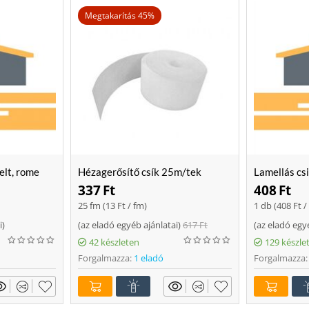
Megtakarítás 45%
elt, rome
Hézagerősítő csík 25m/tek
Lamellás cs
337
Ft
408
Ft
25 fm (
13
Ft
/ fm)
1 db (
408
Ft
/
i
)
(
az eladó egyéb ajánlatai
)
617
Ft
(
az eladó egy
42 készleten
129 készle
Forgalmazza:
1 eladó
Forgalmazza: