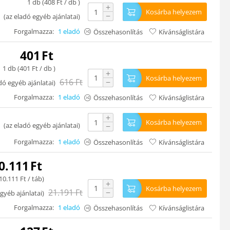
1 db (
408
Ft
/ db )
+
Kosárba helyezem
−
(
az eladó egyéb ajánlatai
)
Forgalmazza:
1 eladó
Összehasonlítás
Kívánságlistára
401
Ft
1 db (
401
Ft
/ db )
+
Kosárba helyezem
616
Ft
−
dó egyéb ajánlatai
)
Forgalmazza:
1 eladó
Összehasonlítás
Kívánságlistára
+
Kosárba helyezem
(
az eladó egyéb ajánlatai
)
−
Forgalmazza:
1 eladó
Összehasonlítás
Kívánságlistára
0.111
Ft
10.111
Ft
/ táb)
+
Kosárba helyezem
21.191
Ft
−
gyéb ajánlatai
)
Forgalmazza:
1 eladó
Összehasonlítás
Kívánságlistára