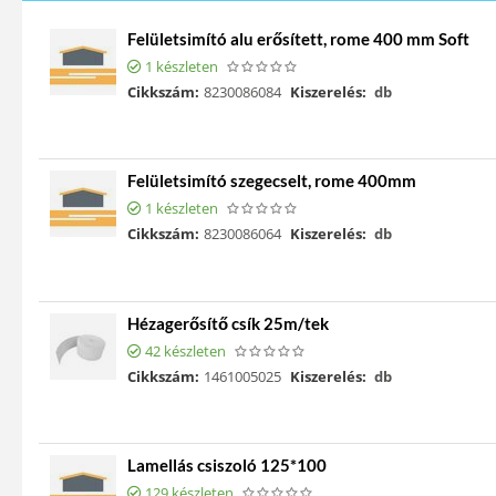
Felületsimító alu erősített, rome 400 mm Soft
1 készleten
Cikkszám:
8230086084
Kiszerelés:
db
Felületsimító szegecselt, rome 400mm
1 készleten
Cikkszám:
8230086064
Kiszerelés:
db
Hézagerősítő csík 25m/tek
42 készleten
Cikkszám:
1461005025
Kiszerelés:
db
Lamellás csiszoló 125*100
129 készleten