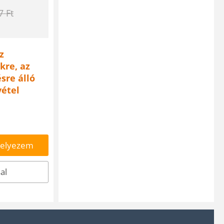
7
Ft
z
kre, az
sre álló
vétel
helyezem
al