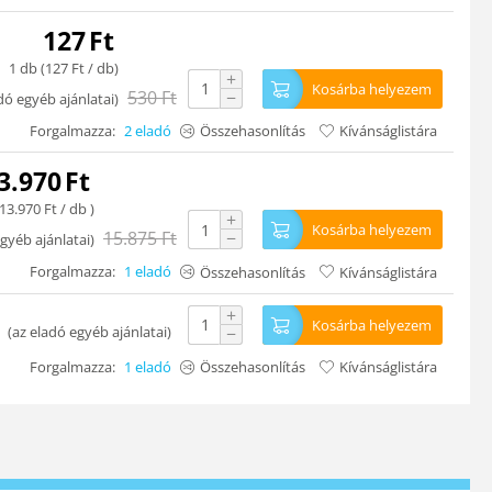
127
Ft
1 db (
127
Ft
/ db)
+
Kosárba helyezem
530
Ft
−
dó egyéb ajánlatai
)
Forgalmazza:
2 eladó
Összehasonlítás
Kívánságlistára
3.970
Ft
13.970
Ft
/ db )
+
Kosárba helyezem
15.875
Ft
−
gyéb ajánlatai
)
Forgalmazza:
1 eladó
Összehasonlítás
Kívánságlistára
+
Kosárba helyezem
(
az eladó egyéb ajánlatai
)
−
Forgalmazza:
1 eladó
Összehasonlítás
Kívánságlistára