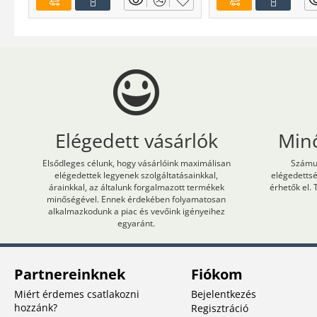
Elégedett vásárlók
Min
Elsődleges célunk, hogy vásárlóink maximálisan
Számun
elégedettek legyenek szolgáltatásainkkal,
elégedetts
árainkkal, az általunk forgalmazott termékek
érhetők el. 
minőségével. Ennek érdekében folyamatosan
alkalmazkodunk a piac és vevőink igényeihez
egyaránt.
Partnereinknek
Fiókom
Miért érdemes csatlakozni
Bejelentkezés
hozzánk?
Regisztráció