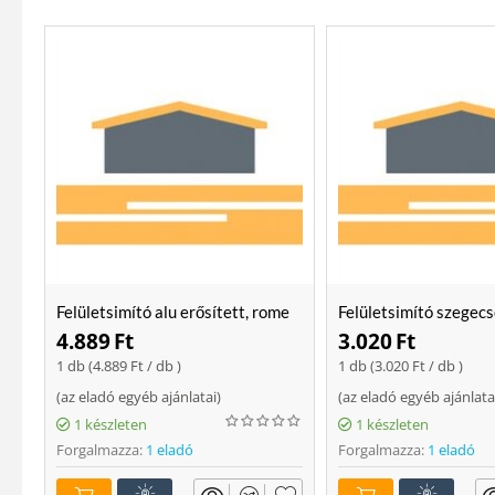
Felületsimító alu erősített, rome
Felületsimító szegecs
400 mm Soft
400mm
4.889
Ft
3.020
Ft
1 db (
4.889
Ft
/ db )
1 db (
3.020
Ft
/ db )
(
az eladó egyéb ajánlatai
)
(
az eladó egyéb ajánlata
1 készleten
1 készleten
Forgalmazza:
1 eladó
Forgalmazza:
1 eladó