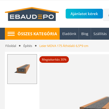
Ajánlatot kérek
ÖSSZES KATEGÓRIA
Eladóink
Blog
Szállítás
Főoldal
Építés
Leier MDVA 175 Áthidaló 6,5*9 cm
Megtakarítás 30%