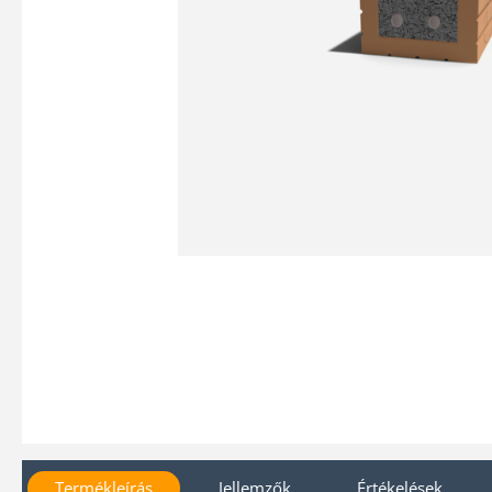
Termékleírás
Jellemzők
Értékelések