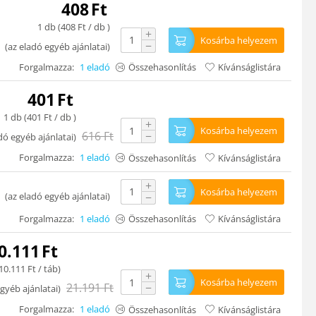
408
Ft
1 db (
408
Ft
/ db )
+
Kosárba helyezem
−
(
az eladó egyéb ajánlatai
)
Forgalmazza:
1 eladó
Összehasonlítás
Kívánságlistára
401
Ft
1 db (
401
Ft
/ db )
+
Kosárba helyezem
616
Ft
−
dó egyéb ajánlatai
)
Forgalmazza:
1 eladó
Összehasonlítás
Kívánságlistára
+
Kosárba helyezem
(
az eladó egyéb ajánlatai
)
−
Forgalmazza:
1 eladó
Összehasonlítás
Kívánságlistára
0.111
Ft
10.111
Ft
/ táb)
+
Kosárba helyezem
21.191
Ft
−
gyéb ajánlatai
)
Forgalmazza:
1 eladó
Összehasonlítás
Kívánságlistára