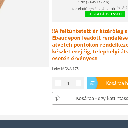
1 db (
3.645
Ft
/ db)
5.20
(
az eladó egyéb ajánlatai
)
MEGTAKARÍTÁS:
1.562
FT
!!A feltüntetett ár kizárólag a
Ebaudepon leadott rendelése
átvételi pontokon rendelkezé
készlet erejéig, telephelyi át
esetén érvényes!!
Leier MDVA 175
Kosárba 
−
+
Kosárba - egy kattintáss