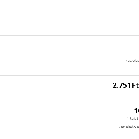
(
az ela
2.751
Ft
1
1 táb (
(
az eladó e