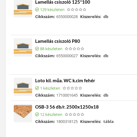
Lamellás csiszoló 125*100
129 készleten
Cikkszám:
6550000028
Kiszerelés:
db
Lamellás csiszoló P80
88 készleten
Cikkszám:
6550000027
Kiszerelés:
db
Loto kil. műa. WC k.cim fehér
1 készleten
Cikkszám:
1710001645
Kiszerelés:
db
OSB-3 56 db/r. 2500x1250x18
12 készleten
Cikkszám:
1800318125
Kiszerelés:
tábla