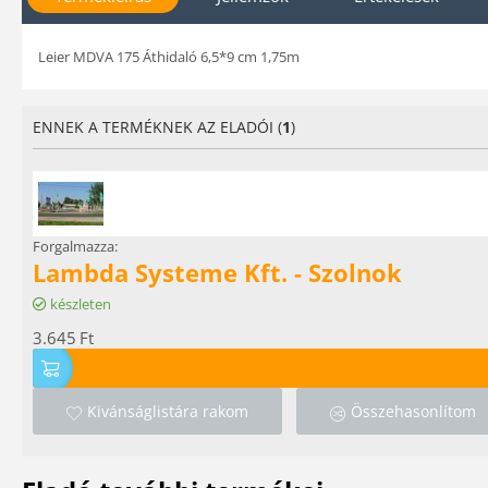
Leier MDVA 175 Áthidaló 6,5*9 cm 1,75m
ENNEK A TERMÉKNEK AZ ELADÓI (
1
)
Forgalmazza:
Lambda Systeme Kft. - Szolnok
készleten
3.645
Ft
Kivánságlistára rakom
Összehasonlítom