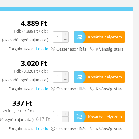
4.889
Ft
1 db (
4.889
Ft
/ db )
+
Kosárba helyezem
−
(
az eladó egyéb ajánlatai
)
Forgalmazza:
1 eladó
Összehasonlítás
Kívánságlistára
3.020
Ft
1 db (
3.020
Ft
/ db )
+
Kosárba helyezem
−
(
az eladó egyéb ajánlatai
)
Forgalmazza:
1 eladó
Összehasonlítás
Kívánságlistára
337
Ft
25 fm (
13
Ft
/ fm)
+
Kosárba helyezem
617
Ft
−
dó egyéb ajánlatai
)
Forgalmazza:
1 eladó
Összehasonlítás
Kívánságlistára