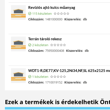
Revíziós ajtó kulcs műanyag
115 készleten
Cikkszám:
1481000000
Kiszerelés:
db
Terrán tároló rekesz
2 készleten
Cikkszám:
75950000408
Kiszerelés:
db
WDT1-R,DE77,KV-125,2Ni34,NF,SL 625x2125 
1 készleten
Cikkszám:
1710019152
Kiszerelés:
db
Ezek a termékek is érdekelhetik Ön