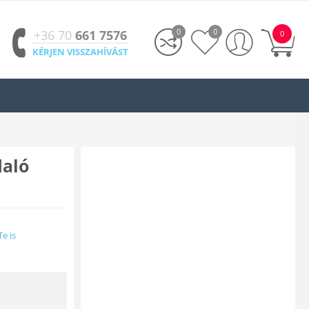
0
0
+36 70
661 7576
0
KÉRJEN VISSZAHÍVÁST
daló
Te is