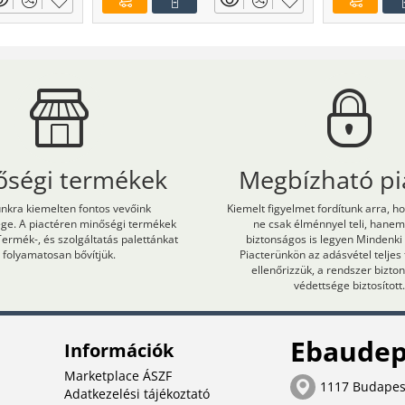
őségi termékek
Megbízható pi
kra kiemelten fontos vevőink
Kiemelt figyelmet fordítunk arra, h
ége. A piactéren minőségi termékek
ne csak élménnyel teli, hane
Termék-, és szolgáltatás palettánkat
biztonságos is legyen Mindenki
folyamatosan bővítjük.
Piacterünkön az adásvétel teljes
ellenőrizzük, a rendszer bizt
védettsége biztosított.
Ebaudep
Információk
Marketplace ÁSZF
1117 Budapes
Adatkezelési tájékoztató