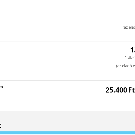
(
az ela
1
1 db (
(
az eladó e
mm
25.400
Ft
t