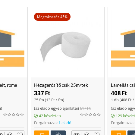
Megtakarítás 45%
elt, rome
Hézagerősítő csík 25m/tek
Lamellás cs
337
Ft
408
Ft
25 fm (
13
Ft
/ fm)
1 db (
408
Ft
/
i
)
(
az eladó egyéb ajánlatai
)
617
Ft
(
az eladó egy
42 készleten
129 készle
Forgalmazza:
1 eladó
Forgalmazza: