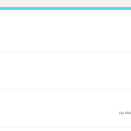
(
az ela