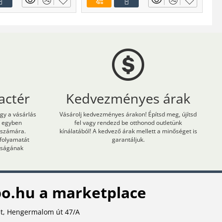
actér
Kedvezményes árak
ogy a vásárlás
Vásárolj kedvezményes árakon! Építsd meg, újítsd
m egyben
fel vagy rendezd be otthonod outletünk
 számára.
kínálatából! A kedvező árak mellett a minőséget is
 folyamatát
garantáljuk.
onságának
o.hu a marketplace
t, Hengermalom út 47/A