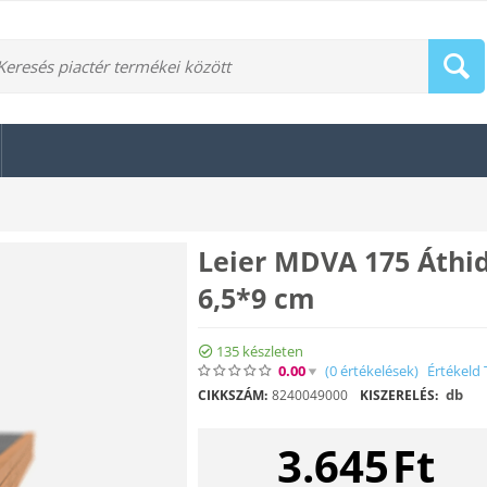
Leier MDVA 175 Áthi
6,5*9 cm
135 készleten
0.00
(0
értékelések
)
Értékeld 
db
CIKKSZÁM:
8240049000
KISZERELÉS:
3.645
Ft