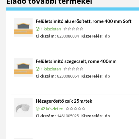
Eladó további termékei
Felületsimító alu erősített, rome 400 mm Soft
1 készleten
Cikkszám:
8230086084
Kiszerelés:
db
Felületsimító szegecselt, rome 400mm
1 készleten
Cikkszám:
8230086064
Kiszerelés:
db
Hézagerősítő csík 25m/tek
42 készleten
Cikkszám:
1461005025
Kiszerelés:
db