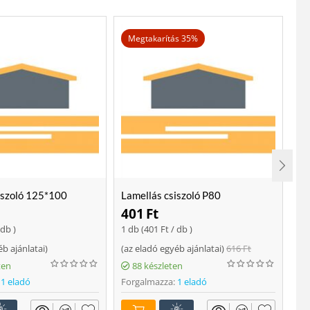
Megtakarítás 35%
iszoló 125*100
Lamellás csiszoló P80
Lo
401
Ft
2
 db )
1 db (
401
Ft
/ db )
ajá
éb ajánlatai
)
(
az eladó egyéb ajánlatai
)
616
Ft
Fo
ten
88 készleten
1 eladó
Forgalmazza:
1 eladó