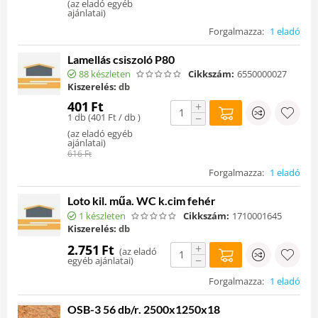
(
az eladó egyéb
ajánlatai
)
Forgalmazza:
1 eladó
Lamellás csiszoló P80
88 készleten
Cikkszám:
6550000027
Kiszerelés:
db
401
Ft
+
1 db (
401
Ft
/ db )
−
(
az eladó egyéb
ajánlatai
)
616
Ft
Forgalmazza:
1 eladó
Loto kil. műa. WC k.cim fehér
1 készleten
Cikkszám:
1710001645
Kiszerelés:
db
+
2.751
Ft
(
az eladó
−
egyéb ajánlatai
)
Forgalmazza:
1 eladó
OSB-3 56 db/r. 2500x1250x18