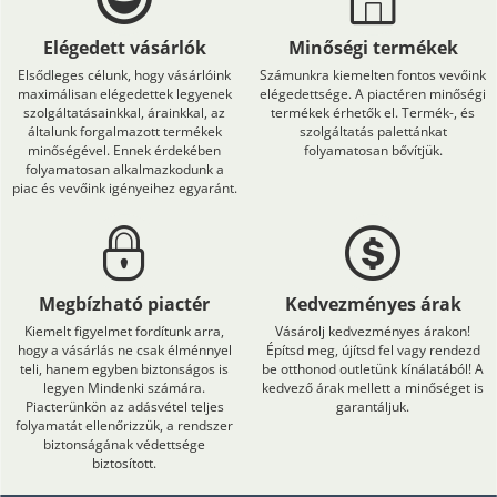
Elégedett vásárlók
Minőségi termékek
Elsődleges célunk, hogy vásárlóink
Számunkra kiemelten fontos vevőink
maximálisan elégedettek legyenek
elégedettsége. A piactéren minőségi
szolgáltatásainkkal, árainkkal, az
termékek érhetők el. Termék-, és
általunk forgalmazott termékek
szolgáltatás palettánkat
minőségével. Ennek érdekében
folyamatosan bővítjük.
folyamatosan alkalmazkodunk a
piac és vevőink igényeihez egyaránt.
Megbízható piactér
Kedvezményes árak
Kiemelt figyelmet fordítunk arra,
Vásárolj kedvezményes árakon!
hogy a vásárlás ne csak élménnyel
Építsd meg, újítsd fel vagy rendezd
teli, hanem egyben biztonságos is
be otthonod outletünk kínálatából! A
legyen Mindenki számára.
kedvező árak mellett a minőséget is
Piacterünkön az adásvétel teljes
garantáljuk.
folyamatát ellenőrizzük, a rendszer
biztonságának védettsége
biztosított.