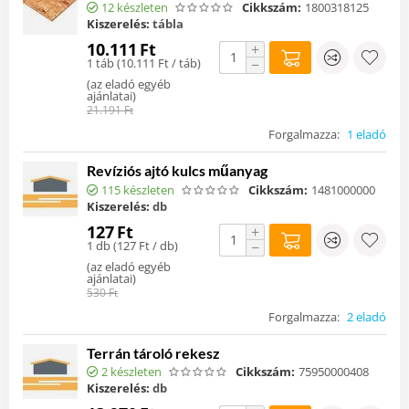
12 készleten
Cikkszám:
1800318125
Kiszerelés:
tábla
10.111
Ft
+
1 táb (
10.111
Ft
/ táb)
−
(
az eladó egyéb
ajánlatai
)
21.191
Ft
Forgalmazza:
1 eladó
Revíziós ajtó kulcs műanyag
115 készleten
Cikkszám:
1481000000
Kiszerelés:
db
127
Ft
+
1 db (
127
Ft
/ db)
−
(
az eladó egyéb
ajánlatai
)
530
Ft
Forgalmazza:
2 eladó
Terrán tároló rekesz
2 készleten
Cikkszám:
75950000408
Kiszerelés:
db