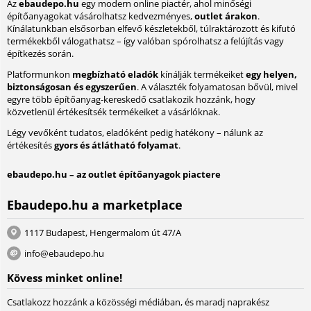
Az
ebaudepo.hu
egy modern online piactér, ahol minőségi
építőanyagokat vásárolhatsz kedvezményes,
outlet árakon
.
Kínálatunkban elsősorban elfevő készletekből, túlraktározott és kifutó
termékekből válogathatsz – így valóban spórolhatsz a felújítás vagy
építkezés során.
Platformunkon
megbízható eladók
kínálják termékeiket
egy helyen,
biztonságosan és egyszerűen
. A választék folyamatosan bővül, mivel
egyre több építőanyag-kereskedő csatlakozik hozzánk, hogy
közvetlenül értékesítsék termékeiket a vásárlóknak.
Légy vevőként tudatos, eladóként pedig hatékony – nálunk az
értékesítés
gyors és átlátható folyamat
.
ebaudepo.hu – az outlet építőanyagok piactere
Ebaudepo.hu a marketplace
1117 Budapest, Hengermalom út 47/A
info@ebaudepo.hu
Kövess minket online!
Csatlakozz hozzánk a közösségi médiában, és maradj naprakész