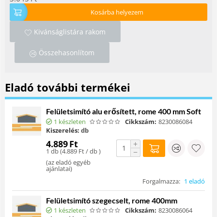
Kosárba helyezem
Kivánságlistára rakom
Összehasonlítom
Eladó további termékei
Felületsimító alu erősített, rome 400 mm Soft
1 készleten
Cikkszám:
8230086084
Kiszerelés:
db
4.889
Ft
+
1 db (
4.889
Ft
/ db )
−
(
az eladó egyéb
ajánlatai
)
Forgalmazza:
1 eladó
Felületsimító szegecselt, rome 400mm
1 készleten
Cikkszám:
8230086064