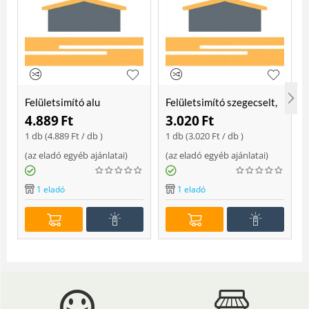
Felületsimító alu
Felületsimító szegecselt,
erősített, rome 400 mm
rome 400mm
4.889
Ft
3.020
Ft
Soft
1 db (
4.889
Ft
/ db )
1 db (
3.020
Ft
/ db )
(
az eladó egyéb ajánlatai
)
(
az eladó egyéb ajánlatai
)
(
1 eladó
1 eladó