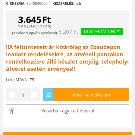
db
CIKKSZÁM:
8240049000
KISZERELÉS:
3.645
Ft
1 db (
3.645
Ft
/ db)
5.207
Ft
MEGTAKARÍTÁS:
1.562
FT
(
az eladó egyéb ajánlatai
)
!!A feltüntetett ár kizárólag az Ebaudepon
leadott rendelésekre, az átvételi pontokon
rendelkezésre álló készlet erejéig, telephelyi
átvétel esetén érvényes!!
Leier MDVA 175
−
+
Kosárba helyezem
Kosárba - egy kattintással