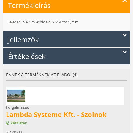
Termékleírás
Leier MDVA 175 Áthidaló 6,5*9 cm 1,75m
Jellemzők
Értékelések
ENNEK A TERMÉKNEK AZ ELADÓI (
1
)
Forgalmazza:
Lambda Systeme Kft. - Szolnok
készleten
3.645
Ft