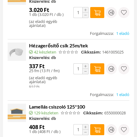
Kiszerelés:
db
3.020
Ft
+
1 db (
3.020
Ft
/ db )
−
(
az eladó egyéb
ajánlatai
)
Forgalmazza:
1 eladó
Hézagerősítő csík 25m/tek
42 készleten
Cikkszám:
1461005025
Kiszerelés:
db
337
Ft
+
25 fm (
13
Ft
/ fm)
−
(
az eladó egyéb
ajánlatai
)
617
Ft
Forgalmazza:
1 eladó
Lamellás csiszoló 125*100
129 készleten
Cikkszám:
6550000028
Kiszerelés:
db
408
Ft
+
1 db (
408
Ft
/ db )
−