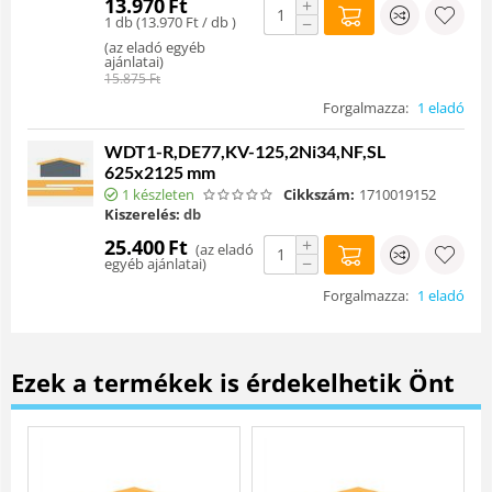
13.970
Ft
+
1 db (
13.970
Ft
/ db )
−
(
az eladó egyéb
ajánlatai
)
15.875
Ft
Forgalmazza:
1 eladó
WDT1-R,DE77,KV-125,2Ni34,NF,SL
625x2125 mm
1 készleten
Cikkszám:
1710019152
Kiszerelés:
db
+
25.400
Ft
(
az eladó
−
egyéb ajánlatai
)
Forgalmazza:
1 eladó
Ezek a termékek is érdekelhetik Önt