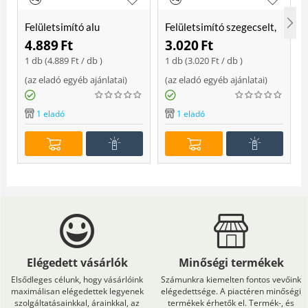
Felületsimító alu
Felületsimító szegecselt,
erősített, rome 400 mm
rome 400mm
4.889
Ft
3.020
Ft
Soft
1 db (
4.889
Ft
/ db )
1 db (
3.020
Ft
/ db )
(
az eladó egyéb ajánlatai
)
(
az eladó egyéb ajánlatai
)
(
1 eladó
1 eladó
Elégedett vásárlók
Minőségi termékek
Elsődleges célunk, hogy vásárlóink
Számunkra kiemelten fontos vevőink
maximálisan elégedettek legyenek
elégedettsége. A piactéren minőségi
szolgáltatásainkkal, árainkkal, az
termékek érhetők el. Termék-, és