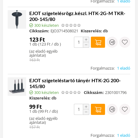
Forgalmazza:
1 eladó
EJOT szigetelésrögz.készl. HTK-2G-M TKR-
200-145/80
300 készleten
Cikkszám:
EJO3714508021
Kiszerelés:
db
123
Ft
+
1 db (
123
Ft
/ db )
−
(
az eladó egyéb
ajánlatai
)
163
Ft
Forgalmazza:
1 eladó
EJOT szigeteléstartó tányér HTK-2G 200-
145/80
300 készleten
Cikkszám:
2301001796
Kiszerelés:
db
99
Ft
+
1 db (
99
Ft
/ db)
−
(
az eladó egyéb
ajánlatai
)
157
Ft
Forgalmazza:
1 eladó