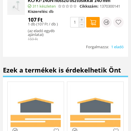
KO KI-140N hosszú osztósíkkal 140 mm
311 készleten
Cikkszám:
1370300141
Kiszerelés:
db
107
Ft
+
1 db (
107
Ft
/ db )
−
(
az eladó egyéb
ajánlatai
)
159
Ft
Forgalmazza:
1 eladó
Ezek a termékek is érdekelhetik Önt