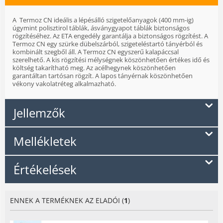
A Termoz CN ideális a lépésálló szigetelőanyagok (400 mm-ig)
úgymint polisztirol táblák, ásványgyapot táblák biztonságos
rögzítéséhez. Az ETA engedély garantálja a biztonságos rögzítést. A
Termoz CN egy szürke dübelszárból, szigeteléstartó tányérból és
kombinált szegből áll. A Termoz CN egyszerű kalapáccsal
szerelhető. A kis rögzítési mélységnek köszönhetően értékes idő és
költség takarítható meg. Az acélhegynek köszönhetően
garantáltan tartósan rögzít. A lapos tányérnak köszönhetően
vékony vakolatréteg alkalmazható.
Jellemzők
Mellékletek
Értékelések
ENNEK A TERMÉKNEK AZ ELADÓI (
1
)