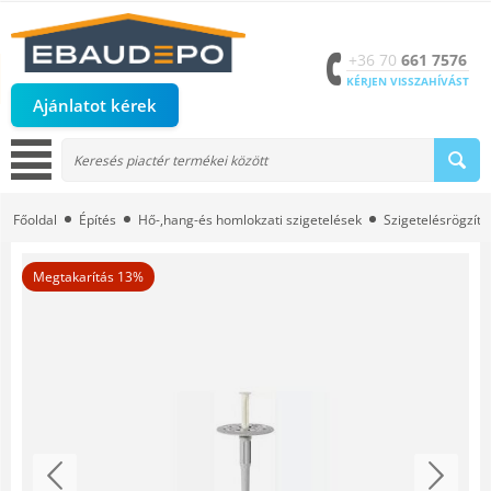
+36 70
661 7576
KÉRJEN VISSZAHÍVÁST
Ajánlatot kérek
Főoldal
Építés
Hő-,hang-és homlokzati szigetelések
Szigetelésrögzítő
Megtakarítás 13%