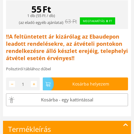
55
Ft
1 db (
55
Ft
/ db)
63
Ft
MEGTAKARÍTÁS:
8
FT
(
az eladó egyéb ajánlatai
)
!!A feltüntetett ár kizárólag az Ebaudepon
leadott rendelésekre, az átvételi pontokon
rendelkezésre álló készlet erejéig, telephelyi
átvétel esetén érvényes!!
Polisztiról táblához dűbel
−
+
Kosárba helyezem
Kosárba - egy kattintással
Termékleírás