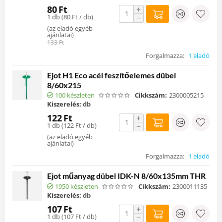
80
Ft
+
1 db (
80
Ft
/ db)
−
(
az eladó egyéb
ajánlatai
)
133
Ft
Forgalmazza:
1 eladó
Ejot H1 Eco acél feszítőelemes dübel
8/60x215
100 készleten
Cikkszám:
2300005215
Kiszerelés:
db
122
Ft
+
1 db (
122
Ft
/ db)
−
(
az eladó egyéb
ajánlatai
)
Forgalmazza:
1 eladó
Ejot műanyag dübel IDK-N 8/60x135mm THR
1950 készleten
Cikkszám:
2300011135
Kiszerelés:
db
107
Ft
+
1 db (
107
Ft
/ db)
−