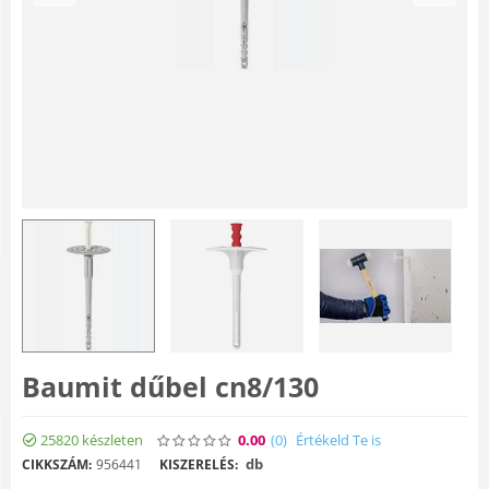
Baumit dűbel cn8/130
25820 készleten
0.00
(0
)
Értékeld Te is
db
CIKKSZÁM:
956441
KISZERELÉS: