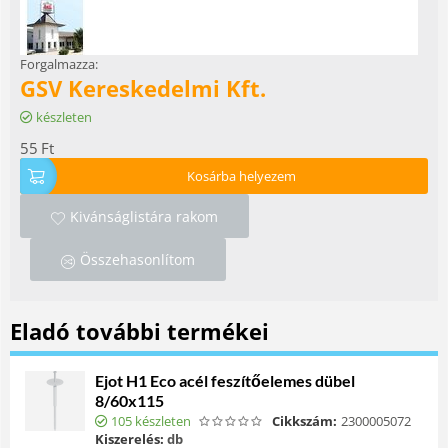
Forgalmazza:
GSV Kereskedelmi Kft.
készleten
55
Ft
Kosárba helyezem
Kivánságlistára rakom
Összehasonlítom
Eladó további termékei
Ejot H1 Eco acél feszítőelemes dübel
8/60x115
105 készleten
Cikkszám:
2300005072
Kiszerelés:
db