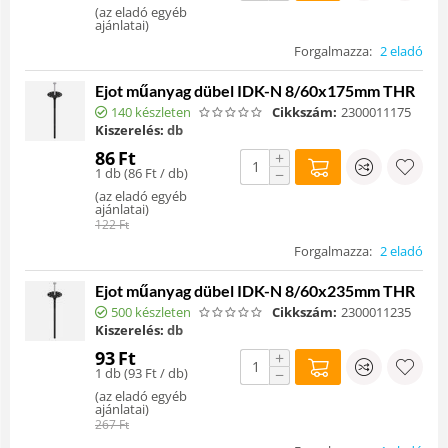
(
az eladó egyéb
ajánlatai
)
Forgalmazza:
2 eladó
Ejot műanyag dübel IDK-N 8/60x175mm THR
140 készleten
Cikkszám:
2300011175
Kiszerelés:
db
86
Ft
+
1 db (
86
Ft
/ db)
−
(
az eladó egyéb
ajánlatai
)
122
Ft
Forgalmazza:
2 eladó
Ejot műanyag dübel IDK-N 8/60x235mm THR
500 készleten
Cikkszám:
2300011235
Kiszerelés:
db
93
Ft
+
1 db (
93
Ft
/ db)
−
(
az eladó egyéb
ajánlatai
)
267
Ft