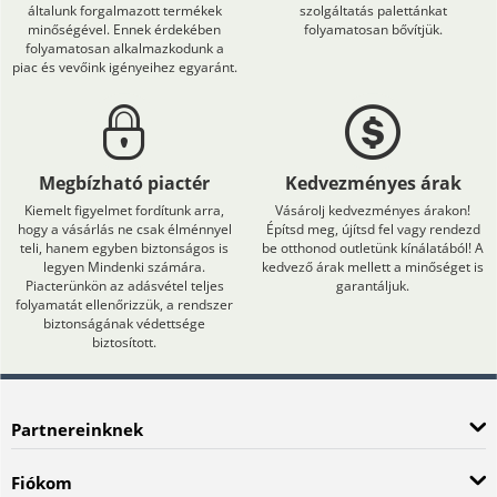
általunk forgalmazott termékek
szolgáltatás palettánkat
minőségével. Ennek érdekében
folyamatosan bővítjük.
folyamatosan alkalmazkodunk a
piac és vevőink igényeihez egyaránt.
Megbízható piactér
Kedvezményes árak
Kiemelt figyelmet fordítunk arra,
Vásárolj kedvezményes árakon!
hogy a vásárlás ne csak élménnyel
Építsd meg, újítsd fel vagy rendezd
teli, hanem egyben biztonságos is
be otthonod outletünk kínálatából! A
legyen Mindenki számára.
kedvező árak mellett a minőséget is
Piacterünkön az adásvétel teljes
garantáljuk.
folyamatát ellenőrizzük, a rendszer
biztonságának védettsége
biztosított.
Partnereinknek
Fiókom