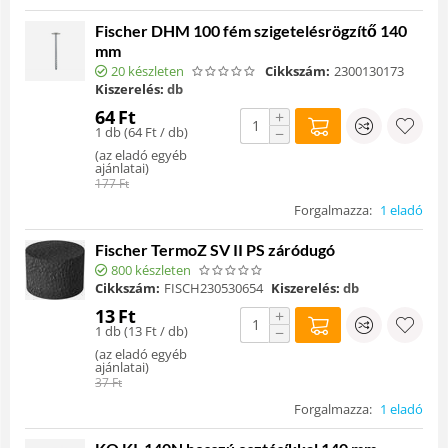
Fischer DHM 100 fém szigetelésrögzítő 140
mm
20 készleten
Cikkszám:
2300130173
Kiszerelés:
db
64
Ft
+
1 db (
64
Ft
/ db)
−
(
az eladó egyéb
ajánlatai
)
177
Ft
Forgalmazza:
1 eladó
Fischer TermoZ SV II PS záródugó
800 készleten
Cikkszám:
FISCH230530654
Kiszerelés:
db
13
Ft
+
1 db (
13
Ft
/ db)
−
(
az eladó egyéb
ajánlatai
)
37
Ft
Forgalmazza:
1 eladó