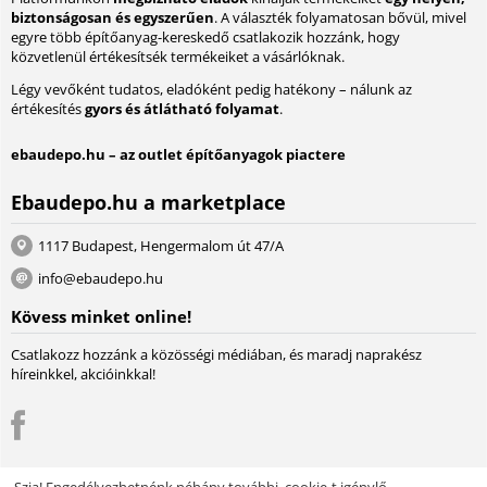
biztonságosan és egyszerűen
. A választék folyamatosan bővül, mivel
egyre több építőanyag-kereskedő csatlakozik hozzánk, hogy
közvetlenül értékesítsék termékeiket a vásárlóknak.
Légy vevőként tudatos, eladóként pedig hatékony – nálunk az
értékesítés
gyors és átlátható folyamat
.
ebaudepo.hu – az outlet építőanyagok piactere
Ebaudepo.hu a marketplace
1117 Budapest, Hengermalom út 47/A
info@ebaudepo.hu
Kövess minket online!
Csatlakozz hozzánk a közösségi médiában, és maradj naprakész
híreinkkel, akcióinkkal!
Szia! Engedélyezhetnénk néhány további, cookie-t igénylő