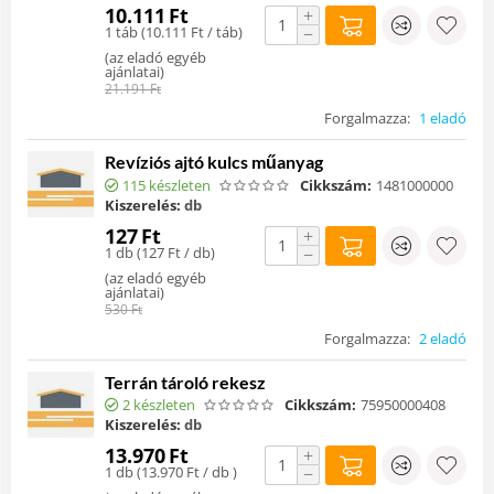
10.111
Ft
+
1 táb (
10.111
Ft
/ táb)
−
(
az eladó egyéb
ajánlatai
)
21.191
Ft
Forgalmazza:
1 eladó
Revíziós ajtó kulcs műanyag
115 készleten
Cikkszám:
1481000000
Kiszerelés:
db
127
Ft
+
1 db (
127
Ft
/ db)
−
(
az eladó egyéb
ajánlatai
)
530
Ft
Forgalmazza:
2 eladó
Terrán tároló rekesz
2 készleten
Cikkszám:
75950000408
Kiszerelés:
db
13.970
Ft
+
1 db (
13.970
Ft
/ db )
−