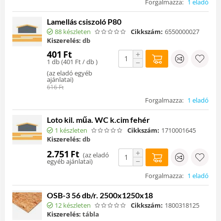
Forgalmazza:
1 eladó
Lamellás csiszoló P80
88 készleten
Cikkszám:
6550000027
Kiszerelés:
db
401
Ft
+
1 db (
401
Ft
/ db )
−
(
az eladó egyéb
ajánlatai
)
616
Ft
Forgalmazza:
1 eladó
Loto kil. műa. WC k.cim fehér
1 készleten
Cikkszám:
1710001645
Kiszerelés:
db
+
2.751
Ft
(
az eladó
−
egyéb ajánlatai
)
Forgalmazza:
1 eladó
OSB-3 56 db/r. 2500x1250x18
12 készleten
Cikkszám:
1800318125
Kiszerelés:
tábla