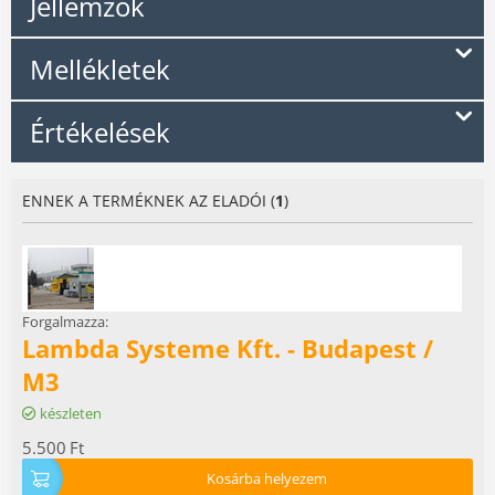
Jellemzők
Mellékletek
Értékelések
ENNEK A TERMÉKNEK AZ ELADÓI (
1
)
Forgalmazza:
Lambda Systeme Kft. - Budapest /
M3
készleten
5.500
Ft
Kosárba helyezem