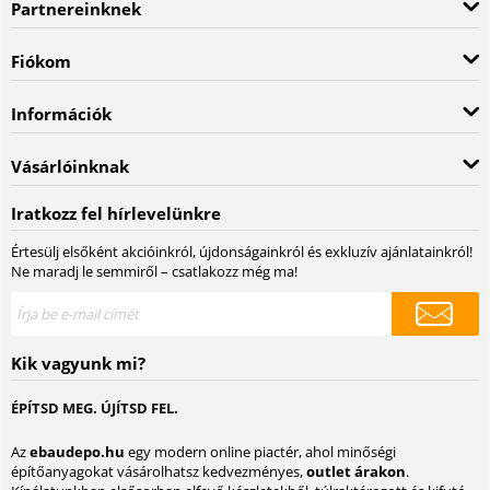
Partnereinknek
Fiókom
Információk
Vásárlóinknak
Iratkozz fel hírlevelünkre
Értesülj elsőként akcióinkról, újdonságainkról és exkluzív ajánlatainkról!
Ne maradj le semmiről – csatlakozz még ma!
Kik vagyunk mi?
ÉPÍTSD MEG. ÚJÍTSD FEL.
Az
ebaudepo.hu
egy modern online piactér, ahol minőségi
építőanyagokat vásárolhatsz kedvezményes,
outlet árakon
.