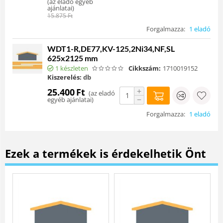
(
az eladó egyéb
ajánlatai
)
15.875
Ft
Forgalmazza:
1 eladó
WDT1-R,DE77,KV-125,2Ni34,NF,SL
625x2125 mm
1 készleten
Cikkszám:
1710019152
Kiszerelés:
db
+
25.400
Ft
(
az eladó
−
egyéb ajánlatai
)
Forgalmazza:
1 eladó
Ezek a termékek is érdekelhetik Önt