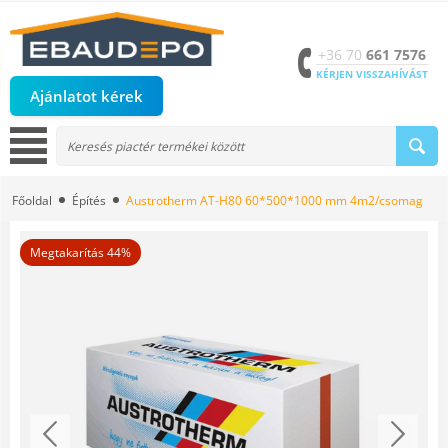
+36 70
661 7576
KÉRJEN VISSZAHÍVÁST
Ajánlatot kérek
Főoldal
Építés
Austrotherm AT-H80 60*500*1000 mm 4m2/csomag
Megtakarítás 44%