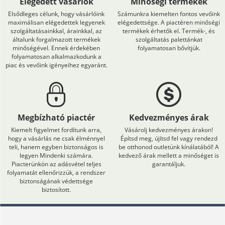
Elégedett vásárlók
Minőségi termékek
Elsődleges célunk, hogy vásárlóink
Számunkra kiemelten fontos vevőink
maximálisan elégedettek legyenek
elégedettsége. A piactéren minőségi
szolgáltatásainkkal, árainkkal, az
termékek érhetők el. Termék-, és
általunk forgalmazott termékek
szolgáltatás palettánkat
minőségével. Ennek érdekében
folyamatosan bővítjük.
folyamatosan alkalmazkodunk a
piac és vevőink igényeihez egyaránt.
Megbízható piactér
Kedvezményes árak
Kiemelt figyelmet fordítunk arra,
Vásárolj kedvezményes árakon!
hogy a vásárlás ne csak élménnyel
Építsd meg, újítsd fel vagy rendezd
teli, hanem egyben biztonságos is
be otthonod outletünk kínálatából! A
legyen Mindenki számára.
kedvező árak mellett a minőséget is
Piacterünkön az adásvétel teljes
garantáljuk.
folyamatát ellenőrizzük, a rendszer
biztonságának védettsége
biztosított.