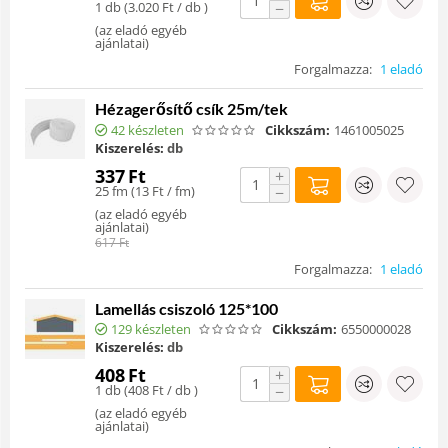
1 db (
3.020
Ft
/ db )
−
(
az eladó egyéb
ajánlatai
)
Forgalmazza:
1 eladó
Hézagerősítő csík 25m/tek
42 készleten
Cikkszám:
1461005025
Kiszerelés:
db
337
Ft
+
25 fm (
13
Ft
/ fm)
−
(
az eladó egyéb
ajánlatai
)
617
Ft
Forgalmazza:
1 eladó
Lamellás csiszoló 125*100
129 készleten
Cikkszám:
6550000028
Kiszerelés:
db
408
Ft
+
1 db (
408
Ft
/ db )
−
(
az eladó egyéb
ajánlatai
)