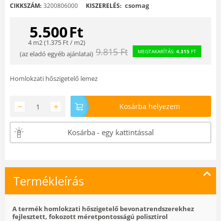
csomag
CIKKSZÁM:
3200806000
KISZERELÉS:
5.500
Ft
4 m2 (
1.375
Ft
/ m2)
9.815
Ft
MEGTAKARÍTÁS:
4.315
FT
(
az eladó egyéb ajánlatai
)
Homlokzati hőszigetelő lemez
−
+
Kosárba helyezem
Kosárba - egy kattintással
Termékleírás
A termék homlokzati hőszigetelő bevonatrendszerekhez
fejlesztett, fokozott méretpontosságú polisztirol