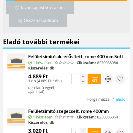
Kivánságlistára rakom
Összehasonlítom
Eladó további termékei
Felületsimító alu erősített, rome 400 mm Soft
1 készleten
Cikkszám:
8230086084
Kiszerelés:
db
4.889
Ft
+
1 db (
4.889
Ft
/ db )
−
(
az eladó egyéb
ajánlatai
)
Forgalmazza:
1 eladó
Felületsimító szegecselt, rome 400mm
1 készleten
Cikkszám:
8230086064
Kiszerelés:
db
3.020
Ft
+