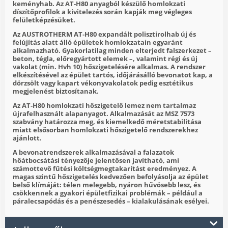
keményhab. Az AT‑H80 anyagból készülő homlokzati
díszítőprofilok a kivitelezés során kapják meg végleges
felületképzésüket.
Az AUSTROTHERM AT‑H80 expandált polisztirolhab új és
felújítás alatt álló épületek homlokzatain egyaránt
alkalmazható. Gyakorlatilag minden elterjedt falszerkezet –
beton, tégla, előregyártott elemek –, valamint régi és új
vakolat (min. Hvh 10) hőszigetelésére alkalmas. A rendszer
elkészítésével az épület tartós, időjárásálló bevonatot kap, a
dörzsölt vagy kapart vékonyvakolatok pedig esztétikus
megjelenést biztosítanak.
Az AT‑H80 homlokzati hőszigetelő lemez nem tartalmaz
újrafelhasznált alapanyagot. Alkalmazását az MSZ 7573
szabvány határozza meg, és kiemelkedő méretstabilitása
miatt elsősorban homlokzati hőszigetelő rendszerekhez
ajánlott.
A bevonatrendszerek alkalmazásával a falazatok
hőátbocsátási tényezője jelentősen javítható, ami
számottevő fűtési költségmegtakarítást eredményez. A
magas szintű hőszigetelés kedvezően befolyásolja az épület
belső klímáját: télen melegebb, nyáron hűvösebb lesz, és
csökkennek a gyakori épületfizikai problémák – például a
páralecsapódás és a penészesedés – kialakulásának esélyei.