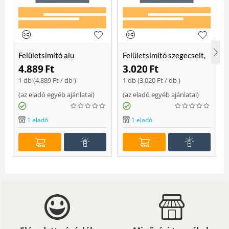
Felületsimító alu
Felületsimító szegecselt,
erősített, rome 400 mm
rome 400mm
4.889
Ft
3.020
Ft
Soft
1 db (
4.889
Ft
/ db )
1 db (
3.020
Ft
/ db )
(
az eladó egyéb ajánlatai
)
(
az eladó egyéb ajánlatai
)
(
1 eladó
1 eladó