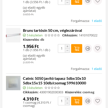
1 db (
3.556
Ft
/ db )
−
(
az eladó egyéb
ajánlatai
)
3.655
Ft
Forgalmazza:
1 eladó
Bruns tartósín 50 cm, véglezáróval
5 készleten
Cikkszám:
14101070022
Kiszerelés:
db
1.956
Ft
+
1 db (
1.956
Ft
/ db )
−
(
az eladó egyéb
ajánlatai
)
2.339
Ft
Forgalmazza:
1 eladó
Catnic 5050 javító tapasz 5dbx10x10
5dbx15x15 10db/csomag 599610000
3 készleten
Cikkszám:
43001902030303
Kiszerelés:
csomag
4.310
Ft
+
1 csomag (
4.310
Ft
/
−
csomag)