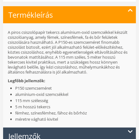
Termékleírás
A piros csiszolópapír tekercs alumínium-oxid szemcsékkel készült
csiszolóanyag, amely fémek, színesfémek, fa és bőr felületek
csiszolására használható. A P150-es szemcseméret finomabb
csiszolást biztosít, ezért jól alkalmazható felület-előkészítéshez,
köztes csiszoláshoz, enyhébb egyenetlenségek eltávolításához és
bevonatok mattításához. A 115 mm széles, 5 méter hosszú
tekercses kivitel praktikus, mert a szükséges hossz könnyen
levágható belőle, így kézi csiszoláshoz, műhelymunkákhoz és
általános felhasználásra is jól alkalmazható.
Legfőbb jellemzők:
P150 szemcseméret
alumínium-oxid szemcsékkel
115 mm szélesség
5 m hosszú tekercs
fémhez, színesfémhez, fához és bőrhöz
méretre vágható kivitel
Jellemzők