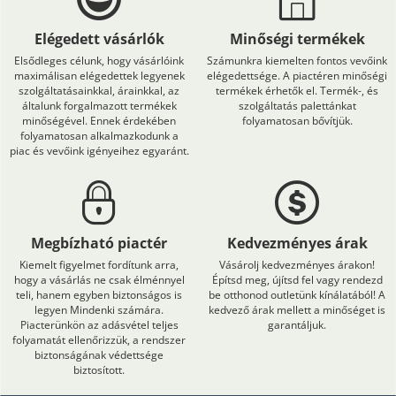
Elégedett vásárlók
Minőségi termékek
Elsődleges célunk, hogy vásárlóink
Számunkra kiemelten fontos vevőink
maximálisan elégedettek legyenek
elégedettsége. A piactéren minőségi
szolgáltatásainkkal, árainkkal, az
termékek érhetők el. Termék-, és
általunk forgalmazott termékek
szolgáltatás palettánkat
minőségével. Ennek érdekében
folyamatosan bővítjük.
folyamatosan alkalmazkodunk a
piac és vevőink igényeihez egyaránt.
Megbízható piactér
Kedvezményes árak
Kiemelt figyelmet fordítunk arra,
Vásárolj kedvezményes árakon!
hogy a vásárlás ne csak élménnyel
Építsd meg, újítsd fel vagy rendezd
teli, hanem egyben biztonságos is
be otthonod outletünk kínálatából! A
legyen Mindenki számára.
kedvező árak mellett a minőséget is
Piacterünkön az adásvétel teljes
garantáljuk.
folyamatát ellenőrizzük, a rendszer
biztonságának védettsége
biztosított.