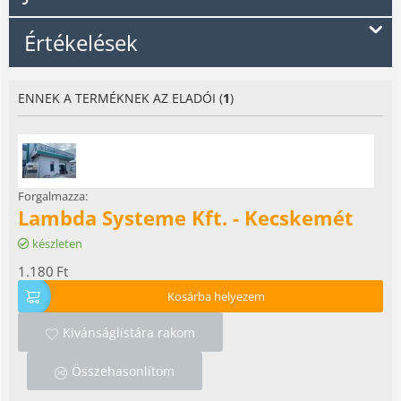
Értékelések
ENNEK A TERMÉKNEK AZ ELADÓI (
1
)
Forgalmazza:
Lambda Systeme Kft. - Kecskemét
készleten
1.180
Ft
Kosárba helyezem
Kivánságlistára rakom
Összehasonlítom