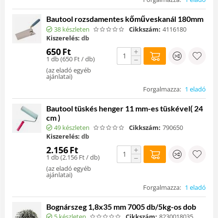
Bautool rozsdamentes kőműveskanál 180mm
38 készleten
Cikkszám:
4116180
Kiszerelés:
db
650
Ft
+
1 db (
650
Ft
/ db)
−
(
az eladó egyéb
ajánlatai
)
Forgalmazza:
1 eladó
Bautool tüskés henger 11 mm-es tüskével( 24
cm )
49 készleten
Cikkszám:
790650
Kiszerelés:
db
2.156
Ft
+
1 db (
2.156
Ft
/ db)
−
(
az eladó egyéb
ajánlatai
)
Forgalmazza:
1 eladó
Bognárszeg 1,8x35 mm 7005 db/5kg-os dob
5 készleten
Cikkszám:
8230018035