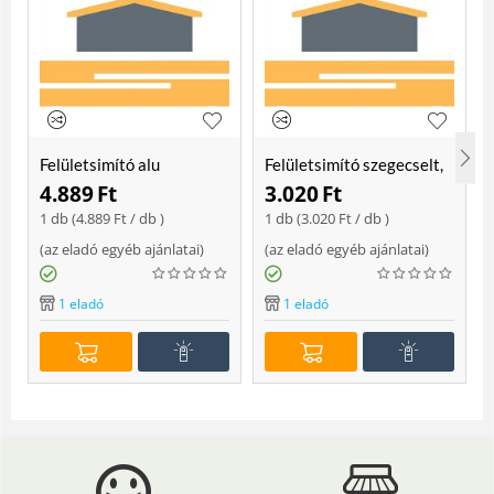
Felületsimító alu
Felületsimító szegecselt,
erősített, rome 400 mm
rome 400mm
4.889
Ft
3.020
Ft
Soft
1 db (
4.889
Ft
/ db )
1 db (
3.020
Ft
/ db )
(
az eladó egyéb ajánlatai
)
(
az eladó egyéb ajánlatai
)
(
1 eladó
1 eladó