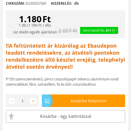
db
CIKKSZÁM:
8230002589
KISZERELÉS:
1.180
Ft
1 db (
1.180
Ft
/ db)
2.057
Ft
MEGTAKARÍTÁS:
877
FT
(
az eladó egyéb ajánlatai
)
!!A feltüntetett ár kizárólag az Ebaudepon
leadott rendelésekre, az átvételi pontokon
rendelkezésre álló készlet erejéig, telephelyi
átvétel esetén érvényes!!
P150 szemcseméretű, piros csiszolópapír tekercs alumínium-oxid
szemcsékkel, fém, színesfém, fa és bőr csiszolásához.
−
+
Kosárba helyezem
Kosárba - egy kattintással