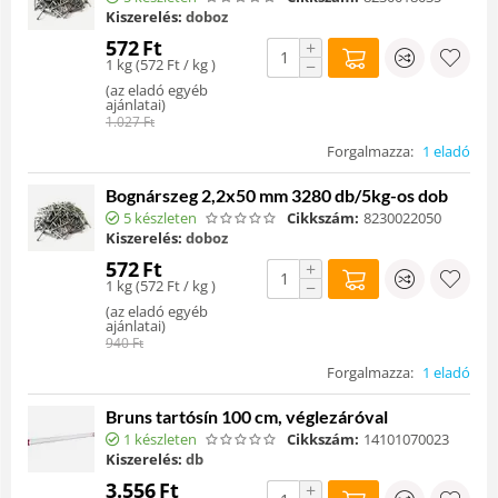
Kiszerelés:
doboz
572
Ft
+
1 kg (
572
Ft
/ kg )
−
(
az eladó egyéb
ajánlatai
)
1.027
Ft
Forgalmazza:
1 eladó
Bognárszeg 2,2x50 mm 3280 db/5kg-os dob
5 készleten
Cikkszám:
8230022050
Kiszerelés:
doboz
572
Ft
+
1 kg (
572
Ft
/ kg )
−
(
az eladó egyéb
ajánlatai
)
940
Ft
Forgalmazza:
1 eladó
Bruns tartósín 100 cm, véglezáróval
1 készleten
Cikkszám:
14101070023
Kiszerelés:
db
3.556
Ft
+