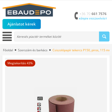
+36 70
661 7576
KÉRJEN VISSZAHÍVÁST
Ajánlatot kérek
Főoldal
Szerszám és barkács
Csiszolópapír tekercs P150, piros, 115 mm
Megtakarítás 43%