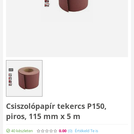
Csiszolópapír tekercs P150,
piros, 115 mm x 5 m
40 készleten
0.00
(0
)
Értékeld Te is