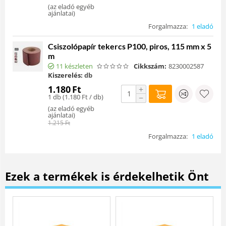
(
az eladó egyéb
ajánlatai
)
Forgalmazza:
1 eladó
Csiszolópapír tekercs P100, piros, 115 mm x 5
m
11 készleten
Cikkszám:
8230002587
Kiszerelés:
db
1.180
Ft
+
1 db (
1.180
Ft
/ db)
−
(
az eladó egyéb
ajánlatai
)
1.215
Ft
Forgalmazza:
1 eladó
Ezek a termékek is érdekelhetik Önt