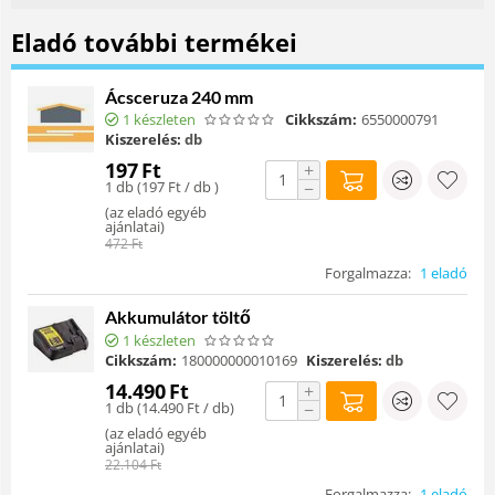
Eladó további termékei
Ácsceruza 240 mm
1 készleten
Cikkszám:
6550000791
Kiszerelés:
db
197
Ft
+
1 db (
197
Ft
/ db )
−
(
az eladó egyéb
ajánlatai
)
472
Ft
Forgalmazza:
1 eladó
Akkumulátor töltő
1 készleten
Cikkszám:
180000000010169
Kiszerelés:
db
14.490
Ft
+
1 db (
14.490
Ft
/ db)
−
(
az eladó egyéb
ajánlatai
)
22.104
Ft
Forgalmazza:
1 eladó