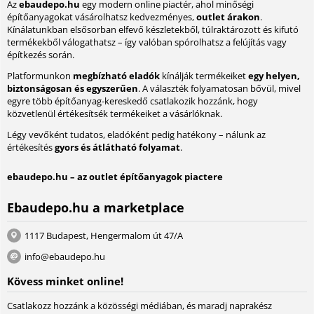
Az
ebaudepo.hu
egy modern online piactér, ahol minőségi
építőanyagokat vásárolhatsz kedvezményes,
outlet árakon
.
Kínálatunkban elsősorban elfevő készletekből, túlraktározott és kifutó
termékekből válogathatsz – így valóban spórolhatsz a felújítás vagy
építkezés során.
Platformunkon
megbízható eladók
kínálják termékeiket
egy helyen,
biztonságosan és egyszerűen
. A választék folyamatosan bővül, mivel
egyre több építőanyag-kereskedő csatlakozik hozzánk, hogy
közvetlenül értékesítsék termékeiket a vásárlóknak.
Légy vevőként tudatos, eladóként pedig hatékony – nálunk az
értékesítés
gyors és átlátható folyamat
.
ebaudepo.hu – az outlet építőanyagok piactere
Ebaudepo.hu a marketplace
1117 Budapest, Hengermalom út 47/A
info@ebaudepo.hu
Kövess minket online!
Csatlakozz hozzánk a közösségi médiában, és maradj naprakész