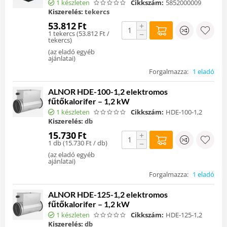
1 készleten
Cikkszám:
5852000009
Kiszerelés:
tekercs
53.812
Ft
+
1 tekercs (
53.812
Ft
/
−
tekercs)
(
az eladó egyéb
ajánlatai
)
Forgalmazza:
1 eladó
ALNOR HDE-100-1,2 elektromos
fűtőkalorifer – 1,2 kW
1 készleten
Cikkszám:
HDE-100-1,2
Kiszerelés:
db
15.730
Ft
+
1 db (
15.730
Ft
/ db)
−
(
az eladó egyéb
ajánlatai
)
Forgalmazza:
1 eladó
ALNOR HDE-125-1,2 elektromos
fűtőkalorifer – 1,2 kW
1 készleten
Cikkszám:
HDE-125-1,2
Kiszerelés:
db