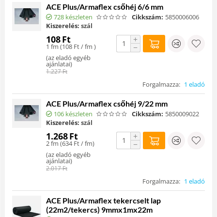
ACE Plus/Armaflex csőhéj 6/6 mm
728 készleten
Cikkszám:
5850006006
Kiszerelés:
szál
108
Ft
+
1 fm (
108
Ft
/ fm )
−
(
az eladó egyéb
ajánlatai
)
1.227
Ft
Forgalmazza:
1 eladó
ACE Plus/Armaflex csőhéj 9/22 mm
106 készleten
Cikkszám:
5850009022
Kiszerelés:
szál
1.268
Ft
+
2 fm (
634
Ft
/ fm)
−
(
az eladó egyéb
ajánlatai
)
2.017
Ft
Forgalmazza:
1 eladó
ACE Plus/Armaflex tekercselt lap
(22m2/tekercs) 9mmx1mx22m