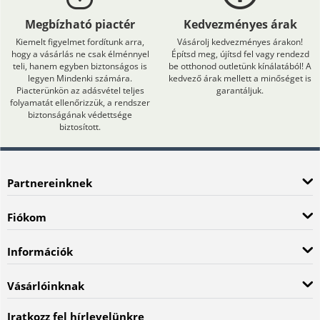
Megbízható piactér
Kedvezményes árak
Kiemelt figyelmet fordítunk arra,
Vásárolj kedvezményes árakon!
hogy a vásárlás ne csak élménnyel
Építsd meg, újítsd fel vagy rendezd
teli, hanem egyben biztonságos is
be otthonod outletünk kínálatából! A
legyen Mindenki számára.
kedvező árak mellett a minőséget is
Piacterünkön az adásvétel teljes
garantáljuk.
folyamatát ellenőrizzük, a rendszer
biztonságának védettsége
biztosított.
Partnereinknek
Fiókom
Információk
Vásárlóinknak
Iratkozz fel hírlevelünkre