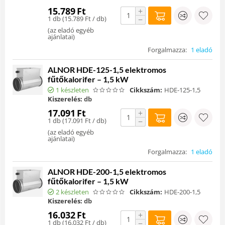
15.789
Ft
+
1 db (
15.789
Ft
/ db)
−
(
az eladó egyéb
ajánlatai
)
Forgalmazza:
1 eladó
ALNOR HDE-125-1,5 elektromos
fűtőkalorifer – 1,5 kW
1 készleten
Cikkszám:
HDE-125-1,5
Kiszerelés:
db
17.091
Ft
+
1 db (
17.091
Ft
/ db)
−
(
az eladó egyéb
ajánlatai
)
Forgalmazza:
1 eladó
ALNOR HDE-200-1,5 elektromos
fűtőkalorifer – 1,5 kW
2 készleten
Cikkszám:
HDE-200-1,5
Kiszerelés:
db
16.032
Ft
+
1 db (
16.032
Ft
/ db)
−