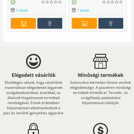
1 eladó
1 eladó
Elégedett vásárlók
Minőségi termékek
Elsődleges célunk, hogy vásárlóink
Számunkra kiemelten fontos vevőink
maximálisan elégedettek legyenek
elégedettsége. A piactéren minőségi
szolgáltatásainkkal, árainkkal, az
termékek érhetők el. Termék-, és
általunk forgalmazott termékek
szolgáltatás palettánkat
minőségével. Ennek érdekében
folyamatosan bővítjük.
folyamatosan alkalmazkodunk a
piac és vevőink igényeihez egyaránt.