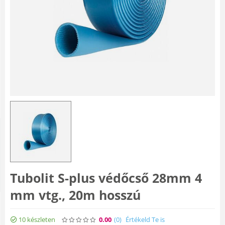
Tubolit S-plus védőcső 28mm 4
mm vtg., 20m hosszú
10 készleten
0.00
(0
)
Értékeld Te is