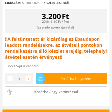
szál
CIKKSZÁM:
5920000028
KISZERELÉS:
3.200
Ft
20 fm (
160
Ft
/ fm)
(
az eladó egyéb ajánlatai
)
!!A feltüntetett ár kizárólag az Ebaudepon
leadott rendelésekre, az átvételi pontokon
rendelkezésre álló készlet erejéig, telephelyi
átvétel esetén érvényes!!
Tubolit S-plus védőcső
−
+
Kosárba helyezem
Kosárba - egy kattintással