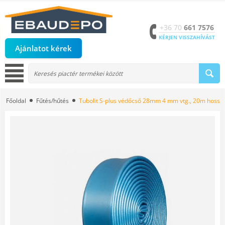
+36 70
661 7576
KÉRJEN VISSZAHÍVÁST
Ajánlatot kérek
Főoldal
Fűtés/hűtés
Tubolit S-plus védőcső 28mm 4 mm vtg., 20m hossz