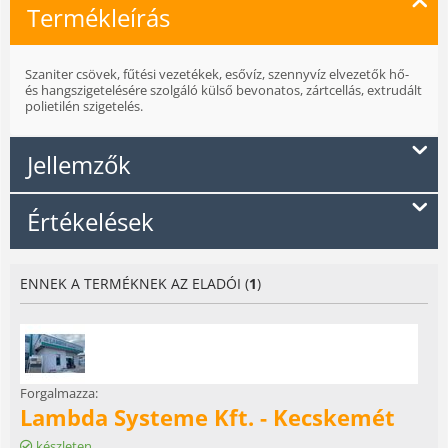
Termékleírás
Szaniter csövek, fűtési vezetékek, esővíz, szennyvíz elvezetők hő-
és hangszigetelésére szolgáló külső bevonatos, zártcellás, extrudált
polietilén szigetelés.
Jellemzők
Értékelések
ENNEK A TERMÉKNEK AZ ELADÓI (
1
)
Forgalmazza:
Lambda Systeme Kft. - Kecskemét
készleten