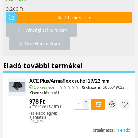
3.200
Ft
Kosárba helyezem
Kivánságlistára rakom
Összehasonlítom
Eladó további termékei
ACE Plus/Armaflex csőhéj 19/22 mm
56 készleten
Cikkszám:
5850019022
Kiszerelés:
szál
978
Ft
+
2 fm (
489
Ft
/ fm )
−
(
az eladó egyéb
ajánlatai
)
1.042
Ft
Forgalmazza:
1 eladó