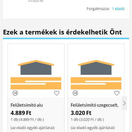
11.521
Ft
Forgalmazza:
1 eladó
Ezek a termékek is érdekelhetik Önt
Felületsimító alu
Felületsimító szegecselt,
erősített, rome 400 mm
rome 400mm
4.889
Ft
3.020
Ft
Soft
1 db (
4.889
Ft
/ db )
1 db (
3.020
Ft
/ db )
(
az eladó egyéb ajánlatai
)
(
az eladó egyéb ajánlatai
)
(