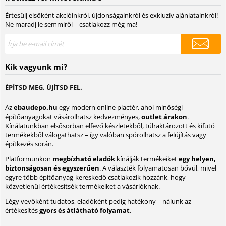
Értesülj elsőként akcióinkról, újdonságainkról és exkluzív ajánlatainkról!
Ne maradj le semmiről – csatlakozz még ma!
Kik vagyunk mi?
ÉPÍTSD MEG. ÚJÍTSD FEL.
Az
ebaudepo.hu
egy modern online piactér, ahol minőségi
építőanyagokat vásárolhatsz kedvezményes,
outlet árakon
.
Kínálatunkban elsősorban elfevő készletekből, túlraktározott és kifutó
termékekből válogathatsz – így valóban spórolhatsz a felújítás vagy
építkezés során.
Platformunkon
megbízható eladók
kínálják termékeiket
egy helyen,
biztonságosan és egyszerűen
. A választék folyamatosan bővül, mivel
egyre több építőanyag-kereskedő csatlakozik hozzánk, hogy
közvetlenül értékesítsék termékeiket a vásárlóknak.
Légy vevőként tudatos, eladóként pedig hatékony – nálunk az
értékesítés
gyors és átlátható folyamat
.