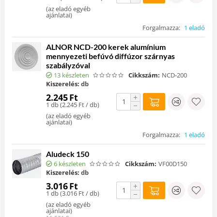
(
az eladó egyéb
ajánlatai
)
Forgalmazza:
1 eladó
ALNOR NCD-200 kerek alumínium
mennyezeti befúvó diffúzor szárnyas
szabályzóval
13 készleten
Cikkszám:
NCD-200
Kiszerelés:
db
2.245
Ft
+
1 db (
2.245
Ft
/ db)
−
(
az eladó egyéb
ajánlatai
)
Forgalmazza:
1 eladó
Aludeck 150
6 készleten
Cikkszám:
VF00D150
Kiszerelés:
db
3.016
Ft
+
1 db (
3.016
Ft
/ db)
−
(
az eladó egyéb
ajánlatai
)