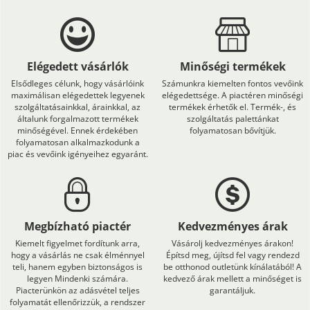
Elégedett vásárlók
Minőségi termékek
Elsődleges célunk, hogy vásárlóink
Számunkra kiemelten fontos vevőink
maximálisan elégedettek legyenek
elégedettsége. A piactéren minőségi
szolgáltatásainkkal, árainkkal, az
termékek érhetők el. Termék-, és
általunk forgalmazott termékek
szolgáltatás palettánkat
minőségével. Ennek érdekében
folyamatosan bővítjük.
folyamatosan alkalmazkodunk a
piac és vevőink igényeihez egyaránt.
Megbízható piactér
Kedvezményes árak
Kiemelt figyelmet fordítunk arra,
Vásárolj kedvezményes árakon!
hogy a vásárlás ne csak élménnyel
Építsd meg, újítsd fel vagy rendezd
teli, hanem egyben biztonságos is
be otthonod outletünk kínálatából! A
legyen Mindenki számára.
kedvező árak mellett a minőséget is
Piacterünkön az adásvétel teljes
garantáljuk.
folyamatát ellenőrizzük, a rendszer