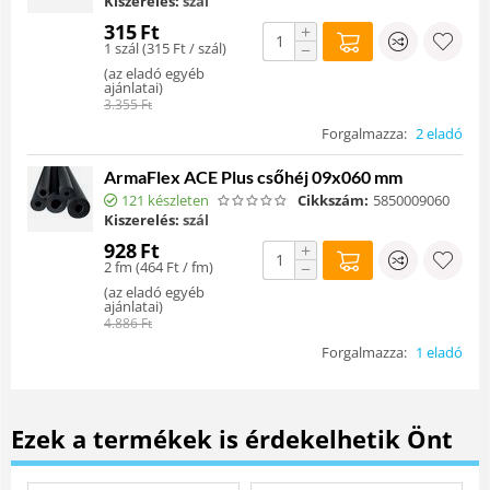
Kiszerelés:
szál
315
Ft
+
1 szál (
315
Ft
/ szál)
−
(
az eladó egyéb
ajánlatai
)
3.355
Ft
Forgalmazza:
2 eladó
ArmaFlex ACE Plus csőhéj 09x060 mm
121 készleten
Cikkszám:
5850009060
Kiszerelés:
szál
928
Ft
+
2 fm (
464
Ft
/ fm)
−
(
az eladó egyéb
ajánlatai
)
4.886
Ft
Forgalmazza:
1 eladó
Ezek a termékek is érdekelhetik Önt