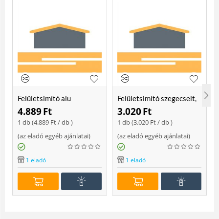
Felületsimító alu
Felületsimító szegecselt,
erősített, rome 400 mm
rome 400mm
4.889
Ft
3.020
Ft
Soft
1 db (
4.889
Ft
/ db )
1 db (
3.020
Ft
/ db )
(
az eladó egyéb ajánlatai
)
(
az eladó egyéb ajánlatai
)
(
1 eladó
1 eladó