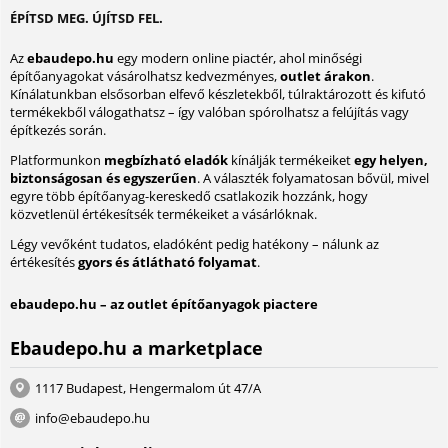
ÉPÍTSD MEG. ÚJÍTSD FEL.
Az
ebaudepo.hu
egy modern online piactér, ahol minőségi
építőanyagokat vásárolhatsz kedvezményes,
outlet árakon
.
Kínálatunkban elsősorban elfevő készletekből, túlraktározott és kifutó
termékekből válogathatsz – így valóban spórolhatsz a felújítás vagy
építkezés során.
Platformunkon
megbízható eladók
kínálják termékeiket
egy helyen,
biztonságosan és egyszerűen
. A választék folyamatosan bővül, mivel
egyre több építőanyag-kereskedő csatlakozik hozzánk, hogy
közvetlenül értékesítsék termékeiket a vásárlóknak.
Légy vevőként tudatos, eladóként pedig hatékony – nálunk az
értékesítés
gyors és átlátható folyamat
.
ebaudepo.hu – az outlet építőanyagok piactere
Ebaudepo.hu a marketplace
1117 Budapest, Hengermalom út 47/A
info@ebaudepo.hu