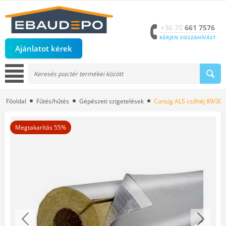
+36 70
661 7576
KÉRJEN VISSZAHÍVÁST
Ajánlatot kérek
Főoldal
Fűtés/hűtés
Gépészeti szigetelések
Consig ALS csőhéj 89/30
Megtakarítás 55%