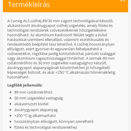
Termékleírás
A Consig ALS csőhéj 89/30 mm vágott technológiával készülő,
alukasírozott ásványgyapot csőhéj szigetelés, amely fűtési és
technológiai rendszerek csővezetékeinek hőszigetelésére
használható. Az alumínium kasírozott felület segíti a külső
hatásokkal szembeni ellenállást, valamint esztétikusabb és
rendezettebb beépítést tesz lehetővé. A csőhéj hosszirányban
elővágott, ezért gyorsan és egyszerűen felhelyezhető a
csővezetékre, rögzítése pedig kötöződróttal, pántoló szalaggal
vagy alumínium ragasztószalaggal történhet. A termék 89 mm
csőátmérőhöz és 30 mm szigetelési vastagsághoz készült,
ásványgyapot alapanyagának köszönhetően jó hőszigetelő
képességet biztosít, és akár +250 °C alkalmazási hőmérsékletig
használható.
Legfőbb jellemzők:
89 mm csőátmérőhöz
30 mm szigetelési vastagság
alukasírozott kivitel
ásványgyapot alapanyag
+250 °C-ig alkalmazható
hosszirányban elővágott, könnyen szerelhető
fűtési és technológiai rendszerekhez