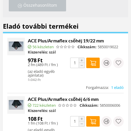
Összehasonlítom
Eladó további termékei
ACE Plus/Armaflex csőhéj 19/22 mm
56 készleten
Cikkszám:
5850019022
Kiszerelés:
szál
978
Ft
+
2 fm (
489
Ft
/ fm )
−
(
az eladó egyéb
ajánlatai
)
1.042
Ft
Forgalmazza:
1 eladó
ACE Plus/Armaflex csőhéj 6/6 mm
722 készleten
Cikkszám:
5850006006
Kiszerelés:
szál
108
Ft
+
1 fm (
108
Ft
/ fm )
−
(
az eladó egyéb