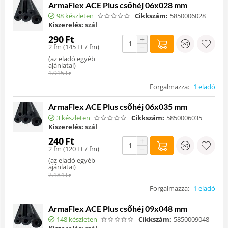
ArmaFlex ACE Plus csőhéj 06x028 mm
98 készleten
Cikkszám:
5850006028
Kiszerelés:
szál
290
Ft
+
2 fm (
145
Ft
/ fm)
−
(
az eladó egyéb
ajánlatai
)
1.915
Ft
Forgalmazza:
1 eladó
ArmaFlex ACE Plus csőhéj 06x035 mm
3 készleten
Cikkszám:
5850006035
Kiszerelés:
szál
240
Ft
+
2 fm (
120
Ft
/ fm)
−
(
az eladó egyéb
ajánlatai
)
2.184
Ft
Forgalmazza:
1 eladó
ArmaFlex ACE Plus csőhéj 09x048 mm
148 készleten
Cikkszám:
5850009048