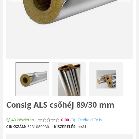
Consig ALS csőhéj 89/30 mm
49 készleten
0.00
(0
)
Értékeld Te is
szál
CIKKSZÁM:
5231089030
KISZERELÉS: