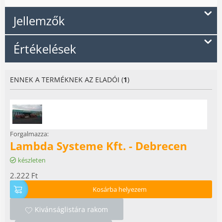
Jellemzők
Értékelések
ENNEK A TERMÉKNEK AZ ELADÓI (
1
)
Forgalmazza:
Lambda Systeme Kft. - Debrecen
készleten
2.222
Ft
Kosárba helyezem
Kivánságlistára rakom