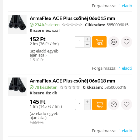
Forgalmazza:
1 eladó
ArmaFlex ACE Plus csőhéj 06x015 mm
234 készleten
Cikkszám:
5850006015
Kiszerelés:
szál
152
Ft
+
2 fm (
76
Ft
/ fm)
−
(
az eladó egyéb
ajánlatai
)
1.510
Ft
Forgalmazza:
1 eladó
ArmaFlex ACE Plus csőhéj 06x018 mm
78 készleten
Cikkszám:
5850006018
Kiszerelés:
db
145
Ft
+
1 fm (
145
Ft
/ fm )
−
(
az eladó egyéb
ajánlatai
)
1.651
Ft
Forgalmazza:
1 eladó