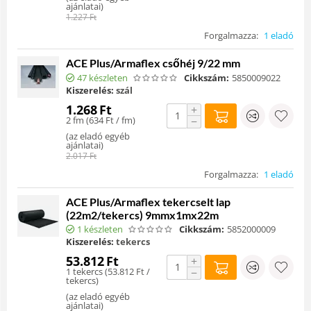
ajánlatai
)
1.227
Ft
Forgalmazza:
1 eladó
ACE Plus/Armaflex csőhéj 9/22 mm
47 készleten
Cikkszám:
5850009022
Kiszerelés:
szál
1.268
Ft
+
2 fm (
634
Ft
/ fm)
−
(
az eladó egyéb
ajánlatai
)
2.017
Ft
Forgalmazza:
1 eladó
ACE Plus/Armaflex tekercselt lap
(22m2/tekercs) 9mmx1mx22m
1 készleten
Cikkszám:
5852000009
Kiszerelés:
tekercs
53.812
Ft
+
1 tekercs (
53.812
Ft
/
−
tekercs)
(
az eladó egyéb
ajánlatai
)