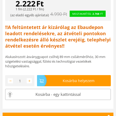
2.222
Ft
1 fm (
2.222
Ft
/ fm)
4.990
Ft
MEGTAKARÍTÁS:
2.768
FT
(
az eladó egyéb ajánlatai
)
!!A feltüntetett ár kizárólag az Ebaudepon
leadott rendelésekre, az átvételi pontokon
rendelkezésre álló készlet erejéig, telephelyi
átvétel esetén érvényes!!
Alukasírozott ásványgyapot csőhéj 89 mm csőátmérőhöz, 30 mm
szigetelési vastagsággal, fűtési és technológiai vezetékek
hőszigetelésére.
−
+
Kosárba helyezem
Kosárba - egy kattintással