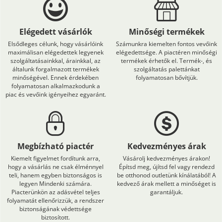
Elégedett vásárlók
Minőségi termékek
Elsődleges célunk, hogy vásárlóink
Számunkra kiemelten fontos vevőink
maximálisan elégedettek legyenek
elégedettsége. A piactéren minőségi
szolgáltatásainkkal, árainkkal, az
termékek érhetők el. Termék-, és
általunk forgalmazott termékek
szolgáltatás palettánkat
minőségével. Ennek érdekében
folyamatosan bővítjük.
folyamatosan alkalmazkodunk a
piac és vevőink igényeihez egyaránt.
Megbízható piactér
Kedvezményes árak
Kiemelt figyelmet fordítunk arra,
Vásárolj kedvezményes árakon!
hogy a vásárlás ne csak élménnyel
Építsd meg, újítsd fel vagy rendezd
teli, hanem egyben biztonságos is
be otthonod outletünk kínálatából! A
legyen Mindenki számára.
kedvező árak mellett a minőséget is
Piacterünkön az adásvétel teljes
garantáljuk.
folyamatát ellenőrizzük, a rendszer
biztonságának védettsége
biztosított.