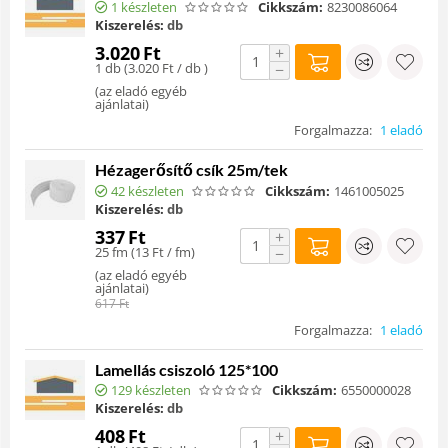
1 készleten
Cikkszám:
8230086064
Kiszerelés:
db
3.020
Ft
+
1 db (
3.020
Ft
/ db )
−
(
az eladó egyéb
ajánlatai
)
Forgalmazza:
1 eladó
Hézagerősítő csík 25m/tek
42 készleten
Cikkszám:
1461005025
Kiszerelés:
db
337
Ft
+
25 fm (
13
Ft
/ fm)
−
(
az eladó egyéb
ajánlatai
)
617
Ft
Forgalmazza:
1 eladó
Lamellás csiszoló 125*100
129 készleten
Cikkszám:
6550000028
Kiszerelés:
db
408
Ft
+