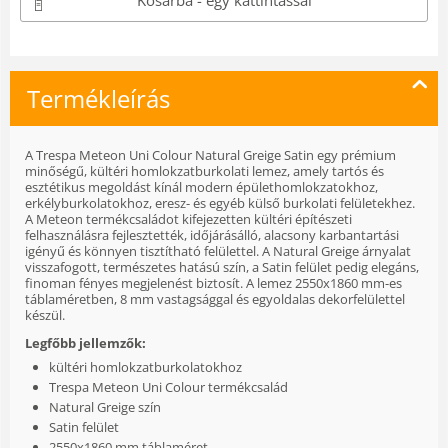
Kosárba - egy kattintással
Termékleírás
A Trespa Meteon Uni Colour Natural Greige Satin egy prémium
minőségű, kültéri homlokzatburkolati lemez, amely tartós és
esztétikus megoldást kínál modern épülethomlokzatokhoz,
erkélyburkolatokhoz, eresz- és egyéb külső burkolati felületekhez.
A Meteon termékcsaládot kifejezetten kültéri építészeti
felhasználásra fejlesztették, időjárásálló, alacsony karbantartási
igényű és könnyen tisztítható felülettel. A Natural Greige árnyalat
visszafogott, természetes hatású szín, a Satin felület pedig elegáns,
finoman fényes megjelenést biztosít. A lemez 2550x1860 mm-es
táblaméretben, 8 mm vastagsággal és egyoldalas dekorfelülettel
készül.
Legfőbb jellemzők:
kültéri homlokzatburkolatokhoz
Trespa Meteon Uni Colour termékcsalád
Natural Greige szín
Satin felület
2550x1860 mm táblaméret