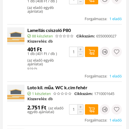
1 db (
408
Ft
/ db )
−
(
az eladó egyéb
ajánlatai
)
Forgalmazza:
1 eladó
Lamellás csiszoló P80
88 készleten
Cikkszám:
6550000027
Kiszerelés:
db
401
Ft
+
1 db (
401
Ft
/ db )
−
(
az eladó egyéb
ajánlatai
)
616
Ft
Forgalmazza:
1 eladó
Loto kil. műa. WC k.cim fehér
1 készleten
Cikkszám:
1710001645
Kiszerelés:
db
+
2.751
Ft
(
az eladó
−
egyéb ajánlatai
)
Forgalmazza:
1 eladó