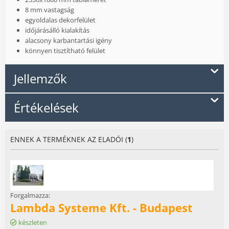
8 mm vastagság
egyoldalas dekorfelület
időjárásálló kialakítás
alacsony karbantartási igény
könnyen tisztítható felület
Jellemzők
Értékelések
ENNEK A TERMÉKNEK AZ ELADÓI (
1
)
Forgalmazza:
Lambda Systeme Kft. - Budapest
készleten