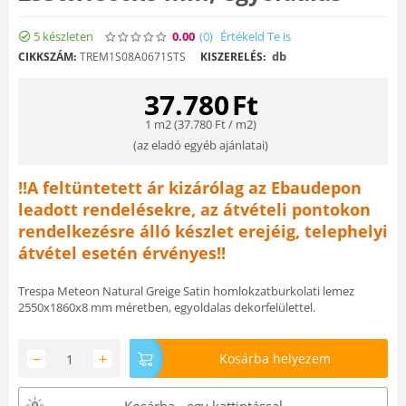
5 készleten
0.00
(0
)
Értékeld Te is
db
CIKKSZÁM:
TREM1S08A0671STS
KISZERELÉS:
37.780
Ft
1 m2 (
37.780
Ft
/ m2)
(
az eladó egyéb ajánlatai
)
!!A feltüntetett ár kizárólag az Ebaudepon
leadott rendelésekre, az átvételi pontokon
rendelkezésre álló készlet erejéig, telephelyi
átvétel esetén érvényes!!
Trespa Meteon Natural Greige Satin homlokzatburkolati lemez
2550x1860x8 mm méretben, egyoldalas dekorfelülettel.
−
+
Kosárba helyezem