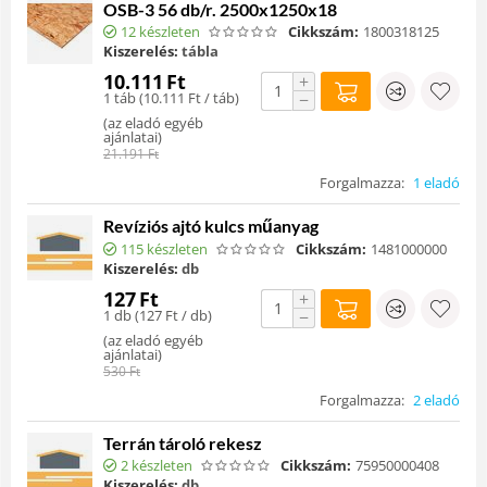
OSB-3 56 db/r. 2500x1250x18
12 készleten
Cikkszám:
1800318125
Kiszerelés:
tábla
10.111
Ft
+
1 táb (
10.111
Ft
/ táb)
−
(
az eladó egyéb
ajánlatai
)
21.191
Ft
Forgalmazza:
1 eladó
Revíziós ajtó kulcs műanyag
115 készleten
Cikkszám:
1481000000
Kiszerelés:
db
127
Ft
+
1 db (
127
Ft
/ db)
−
(
az eladó egyéb
ajánlatai
)
530
Ft
Forgalmazza:
2 eladó
Terrán tároló rekesz
2 készleten
Cikkszám:
75950000408
Kiszerelés:
db