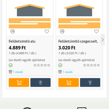
Felületsimító alu
Felületsimító szegecselt,
erősített, rome 400 mm
rome 400mm
4.889
Ft
3.020
Ft
Soft
1 db (
4.889
Ft
/ db )
1 db (
3.020
Ft
/ db )
(
az eladó egyéb ajánlatai
)
(
az eladó egyéb ajánlatai
)
(
1 eladó
1 eladó