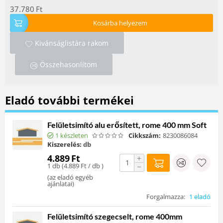
37.780
Ft
Kosárba helyezem
Kivánságlistára rakom
Összehasonlítom
Eladó további termékei
Felületsimító alu erősített, rome 400 mm Soft
1 készleten
Cikkszám:
8230086084
Kiszerelés:
db
4.889
Ft
+
1 db (
4.889
Ft
/ db )
−
(
az eladó egyéb
ajánlatai
)
Forgalmazza:
1 eladó
Felületsimító szegecselt, rome 400mm