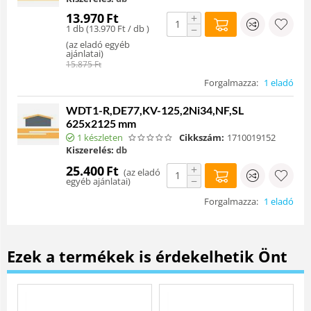
13.970
Ft
+
1 db (
13.970
Ft
/ db )
−
(
az eladó egyéb
ajánlatai
)
15.875
Ft
Forgalmazza:
1 eladó
WDT1-R,DE77,KV-125,2Ni34,NF,SL
625x2125 mm
1 készleten
Cikkszám:
1710019152
Kiszerelés:
db
+
25.400
Ft
(
az eladó
−
egyéb ajánlatai
)
Forgalmazza:
1 eladó
Ezek a termékek is érdekelhetik Önt