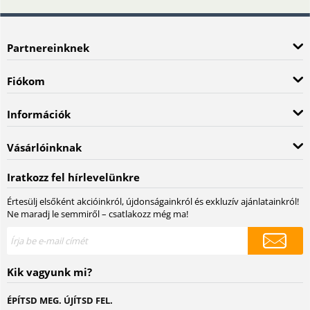
Partnereinknek
Fiókom
Információk
Vásárlóinknak
Iratkozz fel hírlevelünkre
Értesülj elsőként akcióinkról, újdonságainkról és exkluzív ajánlatainkról!
Ne maradj le semmiről – csatlakozz még ma!
Kik vagyunk mi?
ÉPÍTSD MEG. ÚJÍTSD FEL.