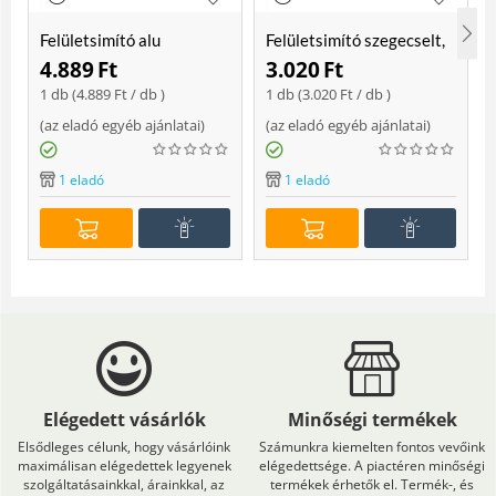
Felületsimító alu
Felületsimító szegecselt,
erősített, rome 400 mm
rome 400mm
4.889
Ft
3.020
Ft
Soft
1 db (
4.889
Ft
/ db )
1 db (
3.020
Ft
/ db )
(
az eladó egyéb ajánlatai
)
(
az eladó egyéb ajánlatai
)
(
1 eladó
1 eladó
Elégedett vásárlók
Minőségi termékek
Elsődleges célunk, hogy vásárlóink
Számunkra kiemelten fontos vevőink
maximálisan elégedettek legyenek
elégedettsége. A piactéren minőségi
szolgáltatásainkkal, árainkkal, az
termékek érhetők el. Termék-, és