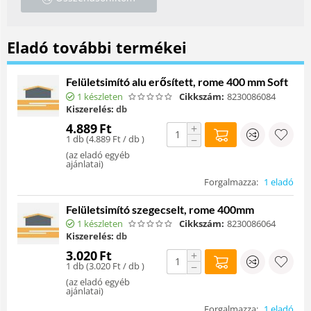
Eladó további termékei
Felületsimító alu erősített, rome 400 mm Soft
1 készleten
Cikkszám:
8230086084
Kiszerelés:
db
4.889
Ft
+
1 db (
4.889
Ft
/ db )
−
(
az eladó egyéb
ajánlatai
)
Forgalmazza:
1 eladó
Felületsimító szegecselt, rome 400mm
1 készleten
Cikkszám:
8230086064
Kiszerelés:
db
3.020
Ft
+
1 db (
3.020
Ft
/ db )
−
(
az eladó egyéb
ajánlatai
)
Forgalmazza:
1 eladó