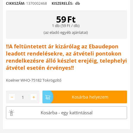
db
CIKKSZÁM:
1370002468
KISZERELÉS:
59
Ft
1 db (
59
Ft
/ db)
(
az eladó egyéb ajánlatai
)
!!A feltüntetett ár kizárólag az Ebaudepon
leadott rendelésekre, az átvételi pontokon
rendelkezésre álló készlet erejéig, telephelyi
átvétel esetén érvényes!!
Koelner WHO-75182 Tokrögzítő
−
+
Kosárba helyezem
Kosárba - egy kattintással