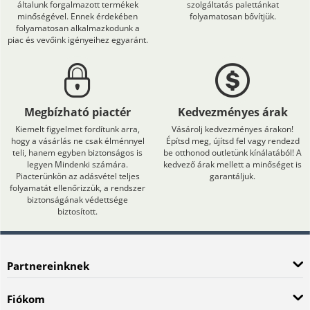
általunk forgalmazott termékek
szolgáltatás palettánkat
minőségével. Ennek érdekében
folyamatosan bővítjük.
folyamatosan alkalmazkodunk a
piac és vevőink igényeihez egyaránt.
Megbízható piactér
Kedvezményes árak
Kiemelt figyelmet fordítunk arra,
Vásárolj kedvezményes árakon!
hogy a vásárlás ne csak élménnyel
Építsd meg, újítsd fel vagy rendezd
teli, hanem egyben biztonságos is
be otthonod outletünk kínálatából! A
legyen Mindenki számára.
kedvező árak mellett a minőséget is
Piacterünkön az adásvétel teljes
garantáljuk.
folyamatát ellenőrizzük, a rendszer
biztonságának védettsége
biztosított.
Partnereinknek
Fiókom