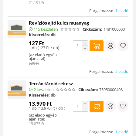
21.191
Ft
Forgalmazza:
1 eladó
Revíziós ajtó kulcs műanyag
115 készleten
Cikkszám:
1481000000
Kiszerelés:
db
127
Ft
+
1 db (
127
Ft
/ db)
−
(
az eladó egyéb
ajánlatai
)
530
Ft
Forgalmazza:
2 eladó
Terrán tároló rekesz
2 készleten
Cikkszám:
75950000408
Kiszerelés:
db
13.970
Ft
+
1 db (
13.970
Ft
/ db )
−
(
az eladó egyéb
ajánlatai
)
15.875
Ft
Forgalmazza:
1 eladó