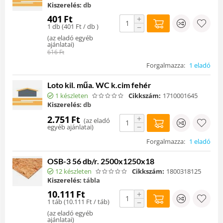
Kiszerelés:
db
401
Ft
+
1 db (
401
Ft
/ db )
−
(
az eladó egyéb
ajánlatai
)
616
Ft
Forgalmazza:
1 eladó
Loto kil. műa. WC k.cim fehér
1 készleten
Cikkszám:
1710001645
Kiszerelés:
db
+
2.751
Ft
(
az eladó
−
egyéb ajánlatai
)
Forgalmazza:
1 eladó
OSB-3 56 db/r. 2500x1250x18
12 készleten
Cikkszám:
1800318125
Kiszerelés:
tábla
10.111
Ft
+
1 táb (
10.111
Ft
/ táb)
−
(
az eladó egyéb
ajánlatai
)