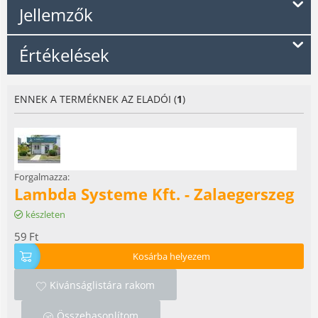
Jellemzők
Értékelések
ENNEK A TERMÉKNEK AZ ELADÓI (
1
)
Forgalmazza:
Lambda Systeme Kft. - Zalaegerszeg
készleten
59
Ft
Kosárba helyezem
Kivánságlistára rakom
Összehasonlítom