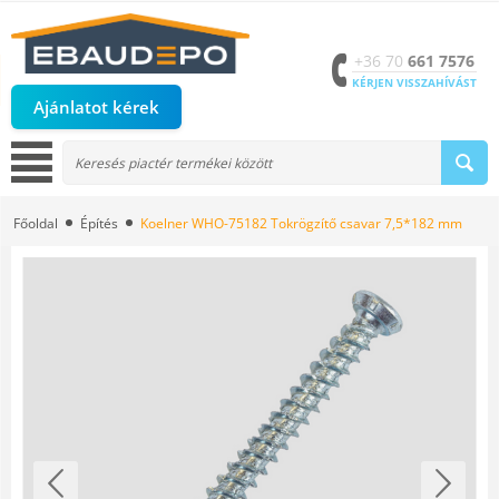
+36 70
661 7576
KÉRJEN VISSZAHÍVÁST
Ajánlatot kérek
Főoldal
Építés
Koelner WHO-75182 Tokrögzítő csavar 7,5*182 mm