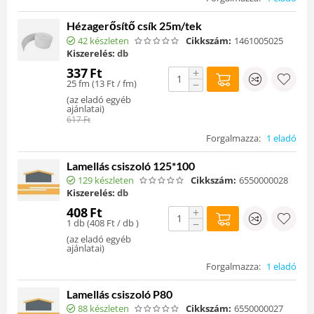
Hézagerősítő csík 25m/tek
42 készleten
Cikkszám:
1461005025
Kiszerelés:
db
337
Ft
+
25 fm (
13
Ft
/ fm)
−
(
az eladó egyéb
ajánlatai
)
617
Ft
Forgalmazza:
1 eladó
Lamellás csiszoló 125*100
129 készleten
Cikkszám:
6550000028
Kiszerelés:
db
408
Ft
+
1 db (
408
Ft
/ db )
−
(
az eladó egyéb
ajánlatai
)
Forgalmazza:
1 eladó
Lamellás csiszoló P80
88 készleten
Cikkszám:
6550000027