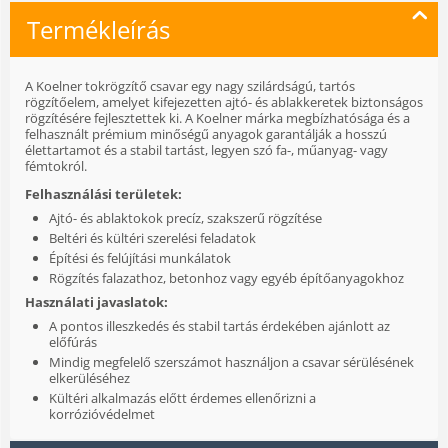
Termékleírás
A Koelner tokrögzítő csavar egy nagy szilárdságú, tartós
rögzítőelem, amelyet kifejezetten ajtó- és ablakkeretek biztonságos
rögzítésére fejlesztettek ki. A Koelner márka megbízhatósága és a
felhasznált prémium minőségű anyagok garantálják a hosszú
élettartamot és a stabil tartást, legyen szó fa-, műanyag- vagy
fémtokról.
Felhasználási területek:
Ajtó- és ablaktokok precíz, szakszerű rögzítése
Beltéri és kültéri szerelési feladatok
Építési és felújítási munkálatok
Rögzítés falazathoz, betonhoz vagy egyéb építőanyagokhoz
Használati javaslatok:
A pontos illeszkedés és stabil tartás érdekében ajánlott az
előfúrás
Mindig megfelelő szerszámot használjon a csavar sérülésének
elkerüléséhez
Kültéri alkalmazás előtt érdemes ellenőrizni a
korrózióvédelmet