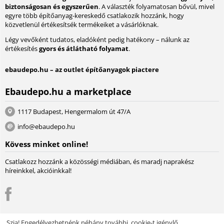
biztonságosan és egyszerűen
. A választék folyamatosan bővül, mivel
egyre több építőanyag-kereskedő csatlakozik hozzánk, hogy
közvetlenül értékesítsék termékeiket a vásárlóknak.
Légy vevőként tudatos, eladóként pedig hatékony – nálunk az
értékesítés
gyors és átlátható folyamat
.
ebaudepo.hu – az outlet építőanyagok piactere
Ebaudepo.hu a marketplace
1117 Budapest, Hengermalom út 47/A
info@ebaudepo.hu
Kövess minket online!
Csatlakozz hozzánk a közösségi médiában, és maradj naprakész
híreinkkel, akcióinkkal!
Szia! Engedélyezhetnénk néhány további, cookie-t igénylő