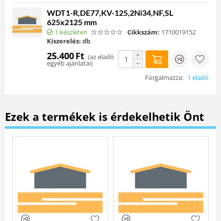
WDT1-R,DE77,KV-125,2Ni34,NF,SL
625x2125 mm
1 készleten
Cikkszám:
1710019152
Kiszerelés:
db
+
25.400
Ft
(
az eladó
−
egyéb ajánlatai
)
Forgalmazza:
1 eladó
Ezek a termékek is érdekelhetik Önt