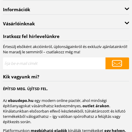
Információk
Vásárlóinknak
Iratkozz fel hírlevelünkre
Értesülj elsőként akcióinkról, újdonságainkról és exkluzív ajánlatainkról!
Ne maradj le semmiről – csatlakozz még ma!
Kik vagyunk mi?
ÉPÍTSD MEG. ÚJÍTSD FEL.
Az
ebaudepo.hu
egy modern online piactér, ahol minőségi
építőanyagokat vásárolhatsz kedvezményes,
outlet árakon
.
Kínálatunkban elsősorban elfevő készletekből, túlraktározott és kifutó
termékekből válogathatsz – így valóban spórolhatsz a felújítás vagy
építkezés során.
Platformunkon
megbízható eladók
kínálják termékeiket
egy helyen,