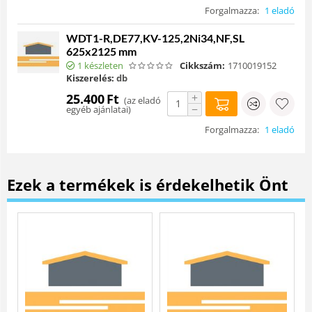
Forgalmazza:
1 eladó
WDT1-R,DE77,KV-125,2Ni34,NF,SL
625x2125 mm
1 készleten
Cikkszám:
1710019152
Kiszerelés:
db
+
25.400
Ft
(
az eladó
−
egyéb ajánlatai
)
Forgalmazza:
1 eladó
Ezek a termékek is érdekelhetik Önt