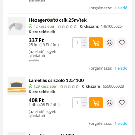
Forgalmazza:
1 eladó
Hézagerősítő csík 25m/tek
42 készleten
Cikkszám:
1461005025
Kiszerelés:
db
337
Ft
+
25 fm (
13
Ft
/ fm)
−
(
az eladó egyéb
ajánlatai
)
617
Ft
Forgalmazza:
1 eladó
Lamellás csiszoló 125*100
129 készleten
Cikkszám:
6550000028
Kiszerelés:
db
408
Ft
+
1 db (
408
Ft
/ db )
−
(
az eladó egyéb
ajánlatai
)
Forgalmazza:
1 eladó