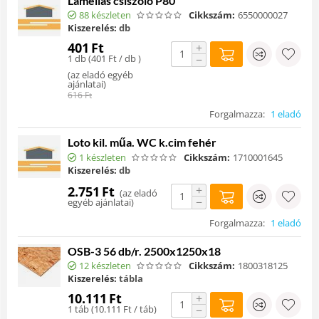
Lamellás csiszoló P80
88 készleten
Cikkszám:
6550000027
Kiszerelés:
db
401
Ft
+
1 db (
401
Ft
/ db )
−
(
az eladó egyéb
ajánlatai
)
616
Ft
Forgalmazza:
1 eladó
Loto kil. műa. WC k.cim fehér
1 készleten
Cikkszám:
1710001645
Kiszerelés:
db
+
2.751
Ft
(
az eladó
−
egyéb ajánlatai
)
Forgalmazza:
1 eladó
OSB-3 56 db/r. 2500x1250x18
12 készleten
Cikkszám:
1800318125
Kiszerelés:
tábla
10.111
Ft
+
1 táb (
10.111
Ft
/ táb)
−