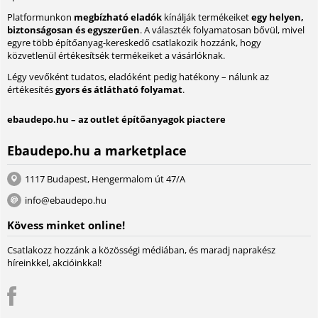
Platformunkon
megbízható eladók
kínálják termékeiket
egy helyen,
biztonságosan és egyszerűen
. A választék folyamatosan bővül, mivel
egyre több építőanyag-kereskedő csatlakozik hozzánk, hogy
közvetlenül értékesítsék termékeiket a vásárlóknak.
Légy vevőként tudatos, eladóként pedig hatékony – nálunk az
értékesítés
gyors és átlátható folyamat
.
ebaudepo.hu – az outlet építőanyagok piactere
Ebaudepo.hu a marketplace
1117 Budapest, Hengermalom út 47/A
info@ebaudepo.hu
Kövess minket online!
Csatlakozz hozzánk a közösségi médiában, és maradj naprakész
híreinkkel, akcióinkkal!