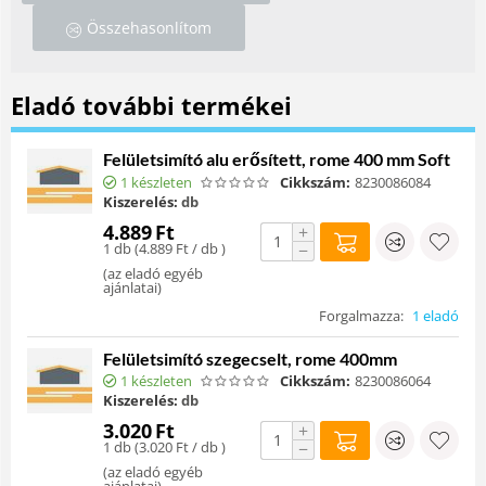
Összehasonlítom
Eladó további termékei
Felületsimító alu erősített, rome 400 mm Soft
1 készleten
Cikkszám:
8230086084
Kiszerelés:
db
4.889
Ft
+
1 db (
4.889
Ft
/ db )
−
(
az eladó egyéb
ajánlatai
)
Forgalmazza:
1 eladó
Felületsimító szegecselt, rome 400mm
1 készleten
Cikkszám:
8230086064
Kiszerelés:
db
3.020
Ft
+
1 db (
3.020
Ft
/ db )
−
(
az eladó egyéb
ajánlatai
)