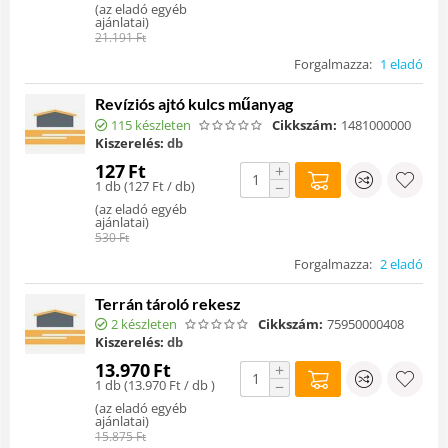
(
az eladó egyéb
ajánlatai
)
21.191
Ft
Forgalmazza:
1 eladó
Revíziós ajtó kulcs műanyag
115 készleten
Cikkszám:
1481000000
Kiszerelés:
db
127
Ft
+
1 db (
127
Ft
/ db)
−
(
az eladó egyéb
ajánlatai
)
530
Ft
Forgalmazza:
2 eladó
Terrán tároló rekesz
2 készleten
Cikkszám:
75950000408
Kiszerelés:
db
13.970
Ft
+
1 db (
13.970
Ft
/ db )
−
(
az eladó egyéb
ajánlatai
)
15.875
Ft