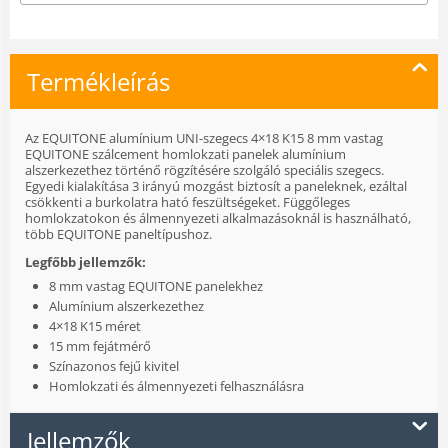
Termékleírás
Az EQUITONE alumínium UNI-szegecs 4×18 K15 8 mm vastag
EQUITONE szálcement homlokzati panelek alumínium
alszerkezethez történő rögzítésére szolgáló speciális szegecs.
Egyedi kialakítása 3 irányú mozgást biztosít a paneleknek, ezáltal
csökkenti a burkolatra ható feszültségeket. Függőleges
homlokzatokon és álmennyezeti alkalmazásoknál is használható,
több EQUITONE paneltípushoz.
Legfőbb jellemzők:
8 mm vastag EQUITONE panelekhez
Alumínium alszerkezethez
4×18 K15 méret
15 mm fejátmérő
Színazonos fejű kivitel
Homlokzati és álmennyezeti felhasználásra
Jellemzők