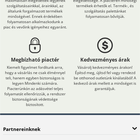
maximálisan elégedettek legyenek
elégedettsége. A piactéren minőségi
szolgáltatásainkkal, árainkkal, az
termékek érhetők el. Termék-, és
általunk forgalmazott termékek
szolgáltatás palettánkat
minőségével. Ennek érdekében
folyamatosan bővítjük.
folyamatosan alkalmazkodunk a
piac és vevőink igényeihez egyaránt.
Megbízható piactér
Kedvezményes árak
Kiemelt figyelmet fordítunk arra,
Vásárolj kedvezményes árakon!
hogy a vásárlás ne csak élménnyel
Építsd meg, újítsd fel vagy rendezd
teli, hanem egyben biztonságos is
be otthonod outletünk kínálatából! A
legyen Mindenki számára.
kedvező árak mellett a minőséget is
Piacterünkön az adásvétel teljes
garantáljuk.
folyamatát ellenőrizzük, a rendszer
biztonságának védettsége
biztosított.
Partnereinknek