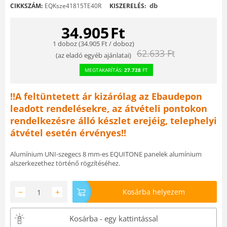
db
CIKKSZÁM:
EQKsze41815TE40R
KISZERELÉS:
34.905
Ft
1 doboz (
34.905
Ft
/ doboz)
62.633
Ft
(
az eladó egyéb ajánlatai
)
MEGTAKARÍTÁS:
27.728
FT
!!A feltüntetett ár kizárólag az Ebaudepon
leadott rendelésekre, az átvételi pontokon
rendelkezésre álló készlet erejéig, telephelyi
átvétel esetén érvényes!!
Alumínium UNI-szegecs 8 mm-es EQUITONE panelek alumínium
alszerkezethez történő rögzítéséhez.
−
+
Kosárba helyezem
Kosárba - egy kattintással