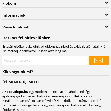
Fiókom
Információk
Vásárlóinknak
Iratkozz fel hírlevelünkre
Értesülj elsőként akcióinkról, újdonságainkról és exkluzív ajánlatainkról!
Ne maradj le semmiről – csatlakozz még ma!
Kik vagyunk mi?
ÉPÍTSD MEG. ÚJÍTSD FEL.
Az
ebaudepo.hu
egy modern online piactér, ahol minőségi
építőanyagokat vásárolhatsz kedvezményes,
outlet árakon
.
Kínálatunkban elsősorban elfevő készletekből, túlraktározott és kifutó
termékekből válogathatsz – így valóban spórolhatsz a felújítás vagy
építkezés során.