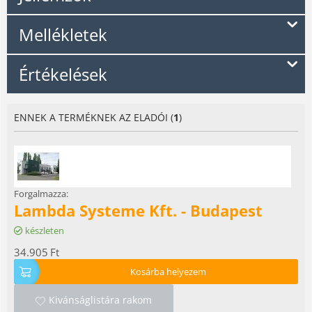
Mellékletek
Értékelések
ENNEK A TERMÉKNEK AZ ELADÓI (
1
)
Forgalmazza:
Lambda Systeme Kft. - Budapest
készleten
34.905
Ft
Kosárba helyezem
Kivánságlistára rakom