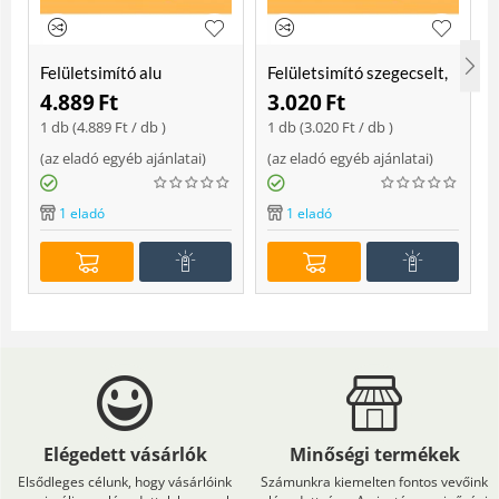
Felületsimító alu
Felületsimító szegecselt,
erősített, rome 400 mm
rome 400mm
4.889
Ft
3.020
Ft
Soft
1 db (
4.889
Ft
/ db )
1 db (
3.020
Ft
/ db )
(
az eladó egyéb ajánlatai
)
(
az eladó egyéb ajánlatai
)
(
1 eladó
1 eladó
Elégedett vásárlók
Minőségi termékek
Elsődleges célunk, hogy vásárlóink
Számunkra kiemelten fontos vevőink