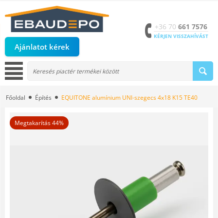
+36 70
661 7576
KÉRJEN VISSZAHÍVÁST
Ajánlatot kérek
Főoldal
Építés
EQUITONE alumínium UNI-szegecs 4x18 K15 TE40
Megtakarítás 44%