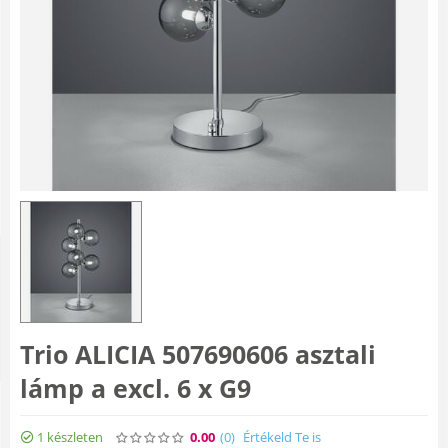
Trio ALICIA 507690606 asztali
lámp a excl. 6 x G9
1 készleten
0.00
(0
)
Értékeld Te is