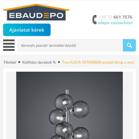
+36 70
661 7576
KÉRJEN VISSZAHÍVÁST
Ajánlatot kérek
Főoldal
Kiállítási darabok %
Trio ALICIA 507690606 asztali lámp a excl. 6