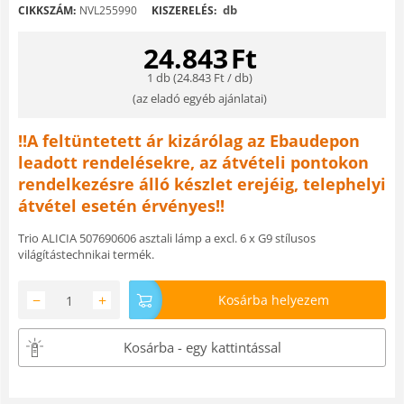
db
CIKKSZÁM:
NVL255990
KISZERELÉS:
24.843
Ft
1 db (
24.843
Ft
/ db)
(
az eladó egyéb ajánlatai
)
!!A feltüntetett ár kizárólag az Ebaudepon
leadott rendelésekre, az átvételi pontokon
rendelkezésre álló készlet erejéig, telephelyi
átvétel esetén érvényes!!
Trio ALICIA 507690606 asztali lámp a excl. 6 x G9 stílusos
világítástechnikai termék.
−
+
Kosárba helyezem
Kosárba - egy kattintással