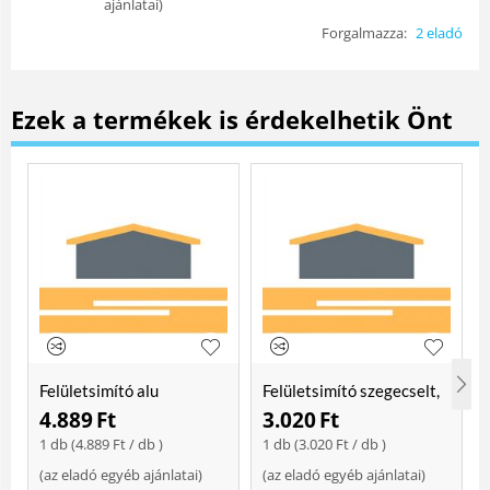
ajánlatai
)
Forgalmazza:
2 eladó
Ezek a termékek is érdekelhetik Önt
Felületsimító alu
Felületsimító szegecselt,
erősített, rome 400 mm
rome 400mm
4.889
Ft
3.020
Ft
Soft
1 db (
4.889
Ft
/ db )
1 db (
3.020
Ft
/ db )
(
az eladó egyéb ajánlatai
)
(
az eladó egyéb ajánlatai
)
(