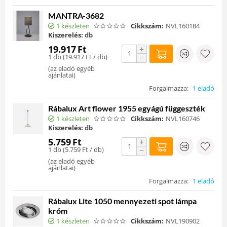
MANTRA-3682
1 készleten
Cikkszám:
NVL160184
Kiszerelés:
db
19.917
Ft
+
1 db (
19.917
Ft
/ db)
−
(
az eladó egyéb
ajánlatai
)
Forgalmazza:
1 eladó
Rábalux Art flower 1955 egyágú függeszték
1 készleten
Cikkszám:
NVL160746
Kiszerelés:
db
5.759
Ft
+
1 db (
5.759
Ft
/ db)
−
(
az eladó egyéb
ajánlatai
)
Forgalmazza:
1 eladó
Rábalux Lite 1050 mennyezeti spot lámpa
króm
1 készleten
Cikkszám:
NVL190902