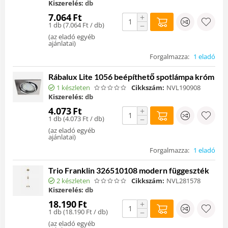
Kiszerelés:
db
7.064
Ft
+
1 db (
7.064
Ft
/ db)
−
(
az eladó egyéb
ajánlatai
)
Forgalmazza:
1 eladó
Rábalux Lite 1056 beépíthető spotlámpa króm
1 készleten
Cikkszám:
NVL190908
Kiszerelés:
db
4.073
Ft
+
1 db (
4.073
Ft
/ db)
−
(
az eladó egyéb
ajánlatai
)
Forgalmazza:
1 eladó
Trio Franklin 326510108 modern függeszték
2 készleten
Cikkszám:
NVL281578
Kiszerelés:
db
18.190
Ft
+
1 db (
18.190
Ft
/ db)
−
(
az eladó egyéb