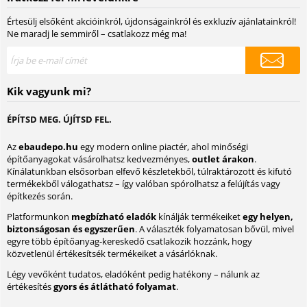
Értesülj elsőként akcióinkról, újdonságainkról és exkluzív ajánlatainkról!
Ne maradj le semmiről – csatlakozz még ma!
Kik vagyunk mi?
ÉPÍTSD MEG. ÚJÍTSD FEL.
Az
ebaudepo.hu
egy modern online piactér, ahol minőségi
építőanyagokat vásárolhatsz kedvezményes,
outlet árakon
.
Kínálatunkban elsősorban elfevő készletekből, túlraktározott és kifutó
termékekből válogathatsz – így valóban spórolhatsz a felújítás vagy
építkezés során.
Platformunkon
megbízható eladók
kínálják termékeiket
egy helyen,
biztonságosan és egyszerűen
. A választék folyamatosan bővül, mivel
egyre több építőanyag-kereskedő csatlakozik hozzánk, hogy
közvetlenül értékesítsék termékeiket a vásárlóknak.
Légy vevőként tudatos, eladóként pedig hatékony – nálunk az
értékesítés
gyors és átlátható folyamat
.