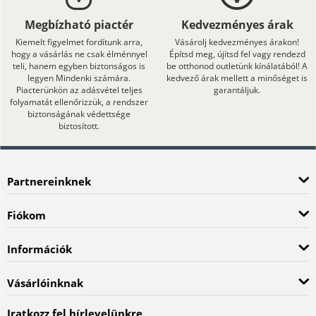
Megbízható piactér
Kedvezményes árak
Kiemelt figyelmet fordítunk arra,
Vásárolj kedvezményes árakon!
hogy a vásárlás ne csak élménnyel
Építsd meg, újítsd fel vagy rendezd
teli, hanem egyben biztonságos is
be otthonod outletünk kínálatából! A
legyen Mindenki számára.
kedvező árak mellett a minőséget is
Piacterünkön az adásvétel teljes
garantáljuk.
folyamatát ellenőrizzük, a rendszer
biztonságának védettsége
biztosított.
Partnereinknek
Fiókom
Információk
Vásárlóinknak
Iratkozz fel hírlevelünkre