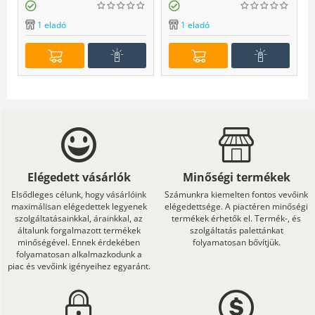
1 eladó
1 eladó
Elégedett vásárlók
Minőségi termékek
Elsődleges célunk, hogy vásárlóink
Számunkra kiemelten fontos vevőink
maximálisan elégedettek legyenek
elégedettsége. A piactéren minőségi
szolgáltatásainkkal, árainkkal, az
termékek érhetők el. Termék-, és
általunk forgalmazott termékek
szolgáltatás palettánkat
minőségével. Ennek érdekében
folyamatosan bővítjük.
folyamatosan alkalmazkodunk a
piac és vevőink igényeihez egyaránt.