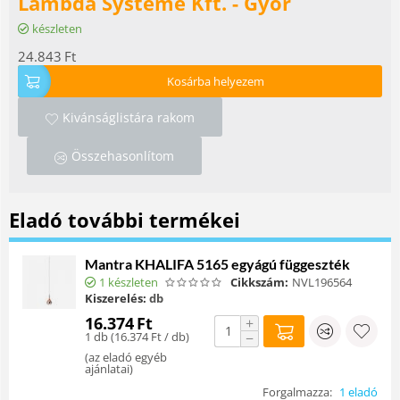
Lambda Systeme Kft. - Győr
készleten
24.843
Ft
Kosárba helyezem
Kivánságlistára rakom
Összehasonlítom
Eladó további termékei
Mantra KHALIFA 5165 egyágú függeszték
1 készleten
Cikkszám:
NVL196564
Kiszerelés:
db
16.374
Ft
+
1 db (
16.374
Ft
/ db)
−
(
az eladó egyéb
ajánlatai
)
Forgalmazza:
1 eladó