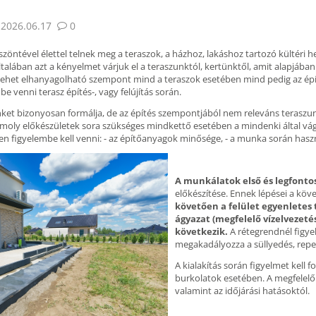
2026.06.17
0
ntével élettel telnek meg a teraszok, a házhoz, lakáshoz tartozó kültéri he
Általában azt a kényelmet várjuk el a teraszunktól, kertünktől, amit alapjában 
lehet elhanyagolható szempont mind a teraszok esetében mind pedig az épít
e venni terasz építés-, vagy felújítás során.
ket bizonyosan formálja, de az építés szempontjából nem releváns teraszunk
omoly előkészületek sora szükséges mindkettő esetében a mindenki által v
 figyelembe kell venni: - az építőanyagok minősége, - a munka során használ
A munkálatok első és legfonto
előkészítése. Ennek lépései a köv
követően a felület egyenletes
ágyazat (megfelelő vízelvezeté
következik.
A rétegrendnél figyel
megakadályozza a süllyedés, reped
A kialakítás során figyelmet kell f
burkolatok esetében. A megfelelő
valamint az időjárási hatásoktól.