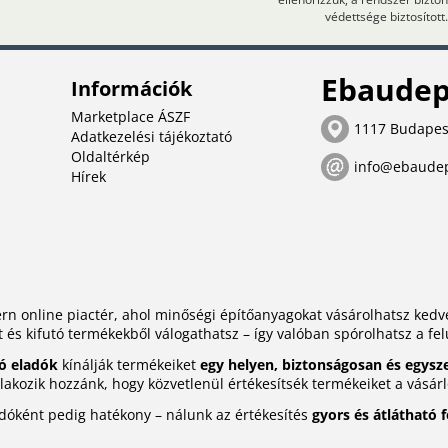
védettsége biztosított.
Ebaudep
Információk
Marketplace ÁSZF
1117 Budapes
Adatkezelési tájékoztató
Oldaltérkép
info@ebaude
Hírek
n online piactér, ahol minőségi építőanyagokat vásárolhatsz ke
t és kifutó termékekből válogathatsz – így valóban spórolhatsz a fel
ó eladók
kínálják termékeiket
egy helyen, biztonságosan és egysz
akozik hozzánk, hogy közvetlenül értékesítsék termékeiket a vásár
adóként pedig hatékony – nálunk az értékesítés
gyors és átlátható 