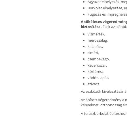
Ágyazat elhelyezés megf
Burkolat elhelyezése, 
Fugázás és impregnálás. 
A tökéletes végeredmény
biztosítása.
Ezek az alábbi
vízmérték,
mérőszalag,
kalapács,
simító,
csempevágó,
keverőszár,
körfűrész,
vödör, lapát,
szivacs.
Az eszközök kiválasztásánál
Az áhított végeredmény a mi
kényelmet, otthonosság érz
A teraszburkolat építéshez