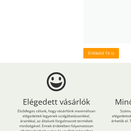
Értékeld Te is
Elégedett vásárlók
Min
Elsődleges célunk, hogy vásárlóink maximálisan
Számun
elégedettek legyenek szolgáltatásainkkal,
elégedetts
árainkkal, az általunk forgalmazott termékek
érhetők el. 
minőségével. Ennek érdekében folyamatosan
alkalmazkodunk a piac és vevőink igényeihez