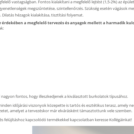
elelő vastagságban. Fontos kialakítani a megfelelő lejtést (1,5-2%) az épület
egyenetlenségek megszűntetése, szintellenőrzés. Szükség esetén vágások megt
Dilatás hézagok kialakítása, tisztítási folyemat.
 érdekében a megfelelő tervezés és anyagok mellett a harmadik kul
ak:
 nagyon fontos, hogy illeszkedjenek a kiválasztott burkolatok típusához.
nden időjárási viszonyok közepette is tartós és esztétikus terasz, amely ne
etet, amelyet a tervezéskor már elvárásként támasztottunk vele szemben.
 és felújításhoz kapcsolódó termékekkel kapcsolatban keresse Kollégáinkat!