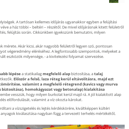
lyiségek. A tartósan kellemes időjárás ugyanakkor egyben a felújítási
véve a ház többi – beltéri – részétől. De mivel időjárásnak kitett felületről
és, felújítás során. Cikkünkben igyekszünk bemutatni, milyen
 mérete. Akár kicsi, akár nagyobb felületről legyen szó, pontosan
ágyot végeredmény eléréséhez. A legfontosabb szempontok, melyeket a
t eszközök milyensége, - a kivitelezési folyamat szervezése.
sabb lépése
a statikailag
megfelelő alap
biztosítása, a
talaj
etkezők.
Először a felső, laza réteg kerül eltávolításra, majd ezt
 tömörítése, valamint a megfelelő rétegrend (kavics vagy murva
s biztosítása), homokágyazat vagy betonalap) kialakítása
embe vesszük, hogy milyen burkolat kerül majd rá. A jól kialakított alap
és előfordulását, valamint a víz okozta károkat.
ordítani a vízszigetelés és lejtés kérdéskörére, kiváltképpen kültéri
 anyagok kiválasztása nagyban függ a tervezett terhelés mértékétől,