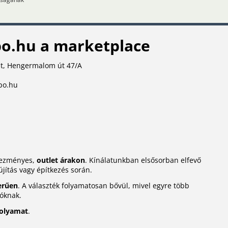
o.hu a marketplace
t, Hengermalom út 47/A
po.hu
dvezményes,
outlet árakon
. Kínálatunkban elsősorban elfevő
újítás vagy építkezés során.
erűen
. A választék folyamatosan bővül, mivel egyre több
lóknak.
folyamat
.