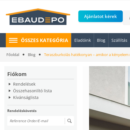
Ajánlatot kérek
ÖSSZES KATEGÓRIA
Eladóink
Blog
Szállítás
Főoldal
Blog
Teraszburkolás hatékonyan – amikor a kényelem m
Fiókom
Rendelések
Összehasonlító lista
Kívánságlista
Rendeléskövetés