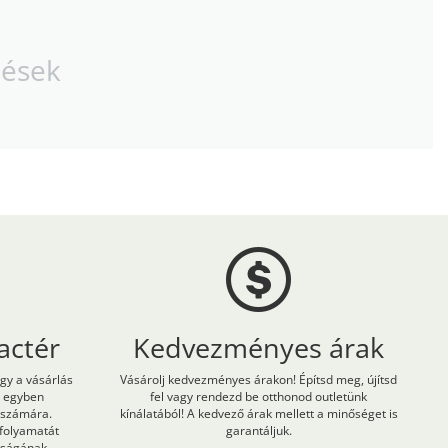
zések
actér
Kedvezményes árak
ogy a vásárlás
Vásárolj kedvezményes árakon! Építsd meg, újítsd
m egyben
fel vagy rendezd be otthonod outletünk
 számára.
kínálatából! A kedvező árak mellett a minőséget is
 folyamatát
garantáljuk.
onságának