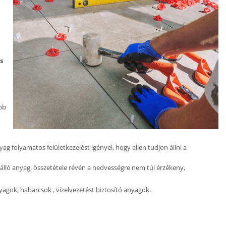
s
bb
g folyamatos felületkezelést igényel, hogy ellen tudjon állni a
álló anyag, összetétele révén a nedvességre nem túl érzékeny,
yagok, habarcsok , vízelvezetést biztosító anyagok.