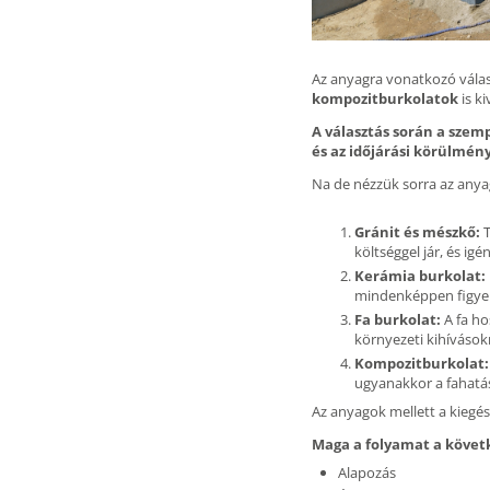
Az anyagra vonatkozó válas
kompozitburkolatok
is k
A választás során a szem
és az időjárási körülmén
Na de nézzük sorra az anya
Gránit és mészkő:
költséggel jár, és igé
Kerámia burkolat:
mindenképpen figyeln
Fa burkolat:
A fa ho
környezeti kihívások
Kompozitburkolat:
ugyanakkor a fahatás
Az anyagok mellett a kiegés
Maga a folyamat a követ
Alapozás