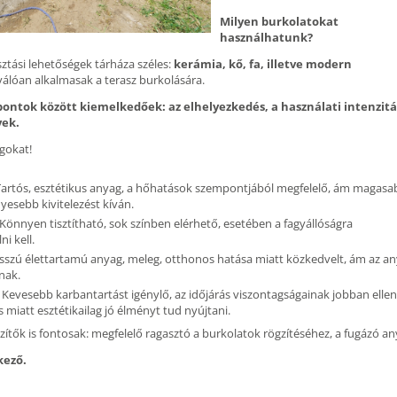
Milyen burkolatokat
használhatunk?
ztási lehetőségek tárháza széles:
kerámia, kő, fa, illetve modern
iválóan alkalmasak a terasz burkolására.
pontok között kiemelkedőek: az elhelyezkedés, a használati intenzitá
yek.
gokat!
Tartós, esztétikus anyag, a hőhatások szempontjából megfelelő, ám magasa
nyesebb kivitelezést kíván.
Könnyen tisztítható, sok színben elérhető, esetében a fagyállóságra
i kell.
sszú élettartamú anyag, meleg, otthonos hatása miatt közkedvelt, ám az anya
nak.
Kevesebb karbantartást igénylő, az időjárás viszontagságainak jobban ellen
 miatt esztétikailag jó élményt tud nyújtani.
zítők is fontosak: megfelelő ragasztó a burkolatok rögzítéséhez, a fugázó an
kező.