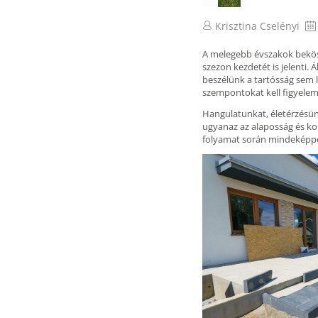
Krisztina Cselényi
A melegebb évszakok beköszö
szezon kezdetét is jelenti. 
beszélünk a tartósság sem 
szempontokat kell figyelemb
Hangulatunkat, életérzésün
ugyanaz az alaposság és k
folyamat során mindeképpen