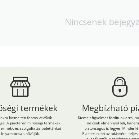
Nincsenek bejegy
őségi termékek
Megbízható pi
kra kiemelten fontos vevőink
Kiemelt figyelmet fordítunk arra, h
ége. A piactéren minőségi termékek
ne csak élménnyel teli, hane
Termék-, és szolgáltatás palettánkat
biztonságos is legyen Mindenki
folyamatosan bővítjük.
Piacterünkön az adásvétel teljes
ellenőrizzük, a rendszer bizt