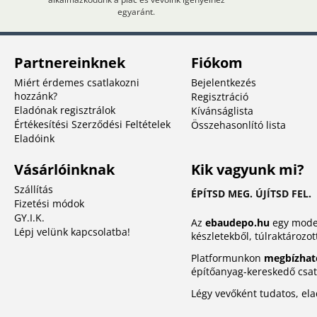
egyaránt.
Partnereinknek
Fiókom
Miért érdemes csatlakozni
Bejelentkezés
hozzánk?
Regisztráció
Eladónak regisztrálok
Kívánságlista
Értékesítési Szerződési Feltételek
Összehasonlító lista
Eladóink
Vásárlóinknak
Kik vagyunk mi?
Szállítás
ÉPÍTSD MEG. ÚJÍTSD FEL.
Fizetési módok
GY.I.K.
Az
ebaudepo.hu
egy moder
Lépj velünk kapcsolatba!
készletekből, túlraktározot
Platformunkon
megbízhat
építőanyag-kereskedő csatl
Légy vevőként tudatos, el