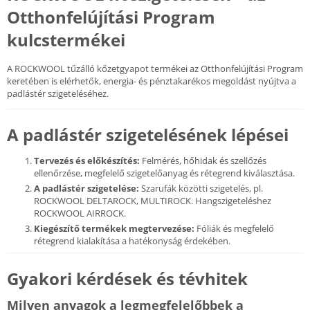
Otthonfelújítási Program
kulcstermékei
A ROCKWOOL tűzálló kőzetgyapot termékei az Otthonfelújítási Program
keretében is elérhetők, energia- és pénztakarékos megoldást nyújtva a
padlástér szigeteléséhez.
A padlástér szigetelésének lépései
Tervezés és előkészítés:
Felmérés, hőhidak és szellőzés
ellenőrzése, megfelelő szigetelőanyag és rétegrend kiválasztása.
A padlástér szigetelése:
Szarufák közötti szigetelés, pl.
ROCKWOOL DELTAROCK, MULTIROCK. Hangszigeteléshez
ROCKWOOL AIRROCK.
Kiegészítő termékek megtervezése:
Fóliák és megfelelő
rétegrend kialakítása a hatékonyság érdekében.
Gyakori kérdések és tévhitek
Milyen anyagok a legmegfelelőbbek a