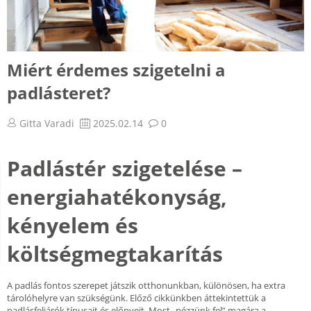
Miért érdemes szigetelni a
padlásteret?
Gitta Varadi
2025.02.14
0
Padlástér szigetelése –
energiahatékonyság,
kényelem és
költségmegtakarítás
A padlás fontos szerepet játszik otthonunkban, különösen, ha extra
tárolóhelyre van szükségünk. Előző cikkünkben áttekintettük a
padlásfeljárók típusait és előnyeit. Most „nézzünk fel” magára a