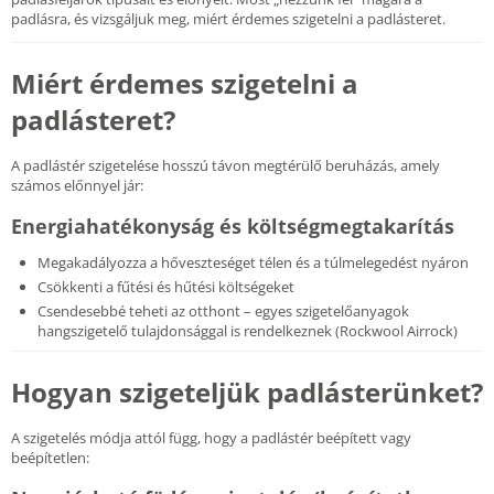
padlásra, és vizsgáljuk meg, miért érdemes szigetelni a padlásteret.
Miért érdemes szigetelni a
padlásteret?
A padlástér szigetelése hosszú távon megtérülő beruházás, amely
számos előnnyel jár:
Energiahatékonyság és költségmegtakarítás
Megakadályozza a hőveszteséget télen és a túlmelegedést nyáron
Csökkenti a fűtési és hűtési költségeket
Csendesebbé teheti az otthont – egyes szigetelőanyagok
hangszigetelő tulajdonsággal is rendelkeznek (Rockwool Airrock)
Hogyan szigeteljük padlásterünket?
A szigetelés módja attól függ, hogy a padlástér beépített vagy
beépítetlen: