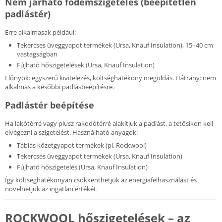
Nem járható födémszigetelés (beépítetlen
padlástér)
Erre alkalmasak például:
Tekercses üveggyapot termékek (Ursa, Knauf Insulation), 15–40 cm
vastagságban
Fújható hőszigetelések (Ursa, Knauf Insulation)
Előnyök: egyszerű kivitelezés, költséghatékony megoldás. Hátrány: nem
alkalmas a későbbi padlásbeépítésre.
Padlástér beépítése
Ha lakótérré vagy plusz rakodótérré alakítjuk a padlást, a tetősíkon kell
elvégezni a szigetelést. Használható anyagok:
Táblás kőzetgyapot termékek (pl. Rockwool)
Tekercses üveggyapot termékek (Ursa, Knauf Insulation)
Fújható hőszigetelés (Ursa, Knauf Insulation)
Így költséghatékonyan csökkenthetjük az energiafelhasználást és
növelhetjük az ingatlan értékét.
ROCKWOOL hőszigetelések – az