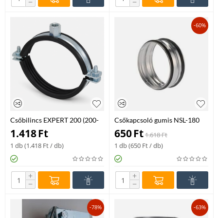
−
−
-60%
Csőbilincs EXPERT 200 (200-
Csőkapcsoló gumis NSL-180
208mm) M10/12
1.418
Ft
650
Ft
1.618
Ft
1 db (
1.418
Ft
/ db)
1 db (
650
Ft
/ db)
+
+
−
−
-78%
-63%