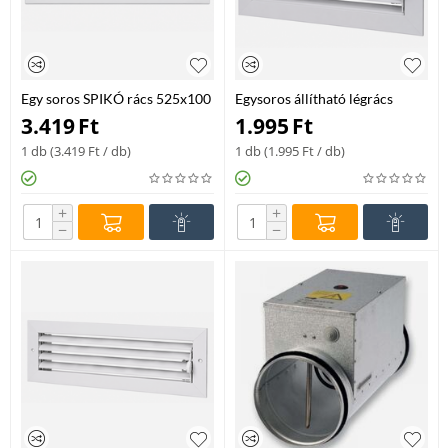
Egy soros SPIKÓ rács 525x100
Egysoros állítható légrács
225x125
3.419
Ft
1.995
Ft
1 db (
3.419
Ft
/ db)
1 db (
1.995
Ft
/ db)
+
+
−
−