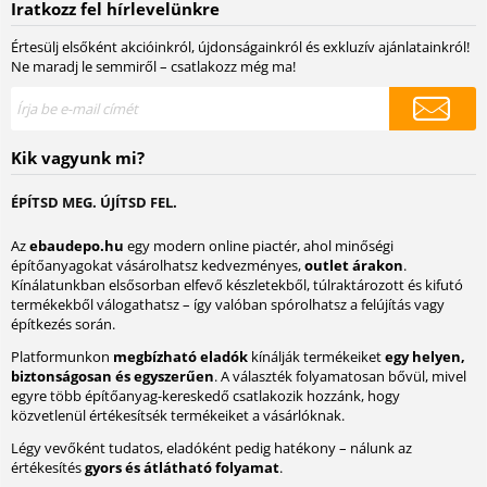
Iratkozz fel hírlevelünkre
Értesülj elsőként akcióinkról, újdonságainkról és exkluzív ajánlatainkról!
Ne maradj le semmiről – csatlakozz még ma!
Kik vagyunk mi?
ÉPÍTSD MEG. ÚJÍTSD FEL.
Az
ebaudepo.hu
egy modern online piactér, ahol minőségi
építőanyagokat vásárolhatsz kedvezményes,
outlet árakon
.
Kínálatunkban elsősorban elfevő készletekből, túlraktározott és kifutó
termékekből válogathatsz – így valóban spórolhatsz a felújítás vagy
építkezés során.
Platformunkon
megbízható eladók
kínálják termékeiket
egy helyen,
biztonságosan és egyszerűen
. A választék folyamatosan bővül, mivel
egyre több építőanyag-kereskedő csatlakozik hozzánk, hogy
közvetlenül értékesítsék termékeiket a vásárlóknak.
Légy vevőként tudatos, eladóként pedig hatékony – nálunk az
értékesítés
gyors és átlátható folyamat
.