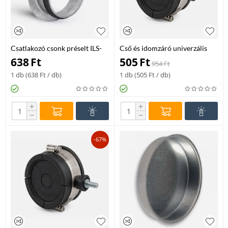
Csatlakozó csonk préselt ILS-
Cső és idomzáró univerzális
400
CP-180
638
Ft
505
Ft
954
Ft
1 db (
638
Ft
/ db)
1 db (
505
Ft
/ db)
+
+
−
−
-67%