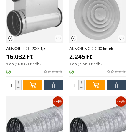
ALNOR HDE-200-1,5
ALNOR NCD-200 kerek
elektromos fűtőkalorifer – 1,5
alumínium mennyezeti befúvó
16.032
Ft
2.245
Ft
kW
diffúzor szárnyas szabályzóval
1 db (
16.032
Ft
/ db)
1 db (
2.245
Ft
/ db)
+
+
−
−
-74%
-76%