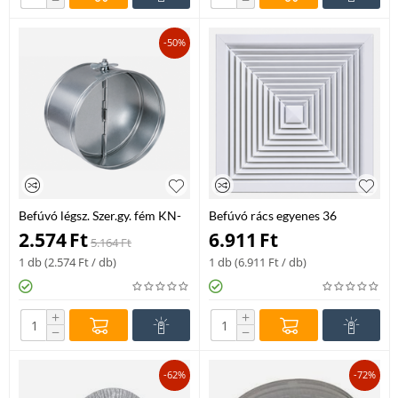
−
−
-50%
Befúvó légsz. Szer.gy. fém KN-
Befúvó rács egyenes 36
RM-250
lamellás NKSD-CB-600-600
2.574
Ft
6.911
Ft
5.164
Ft
1 db (
2.574
Ft
/ db)
1 db (
6.911
Ft
/ db)
+
+
−
−
-62%
-72%