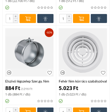
1 db (
22.100
Ft
/ db)
1 db (
512
Ft
/ db)
+
+
−
−
-60%
Elszívó légszelep Szer.gy. fém
Fehér fém körrács szabályzóval
KW-RM-150
NCD-250
884
Ft
5.023
Ft
2.216
Ft
1 db (
884
Ft
/ db)
1 db (
5.023
Ft
/ db)
+
+