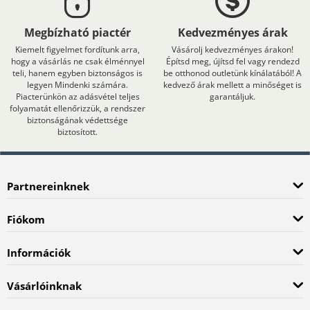
Megbízható piactér
Kedvezményes árak
Kiemelt figyelmet fordítunk arra,
Vásárolj kedvezményes árakon!
hogy a vásárlás ne csak élménnyel
Építsd meg, újítsd fel vagy rendezd
teli, hanem egyben biztonságos is
be otthonod outletünk kínálatából! A
legyen Mindenki számára.
kedvező árak mellett a minőséget is
Piacterünkön az adásvétel teljes
garantáljuk.
folyamatát ellenőrizzük, a rendszer
biztonságának védettsége
biztosított.
Partnereinknek
Fiókom
Információk
Vásárlóinknak