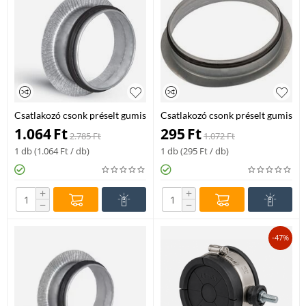
Csatlakozó csonk préselt gumis
Csatlakozó csonk préselt gumis
ILSL-355
SEAL ILPL-150
1.064
Ft
295
Ft
2.785
Ft
1.072
Ft
1 db (
1.064
Ft
/ db)
1 db (
295
Ft
/ db)
+
+
−
−
-47%