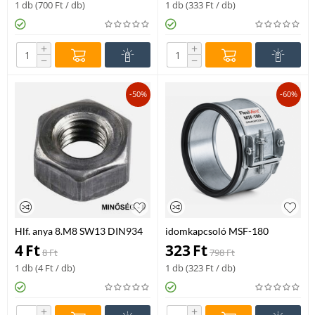
1 db (
700
Ft
/ db)
1 db (
333
Ft
/ db)
+
+
−
−
-50%
-60%
Hlf. anya 8.M8 SW13 DIN934
idomkapcsoló MSF-180
4
Ft
323
Ft
8
Ft
798
Ft
1 db (
4
Ft
/ db)
1 db (
323
Ft
/ db)
+
+