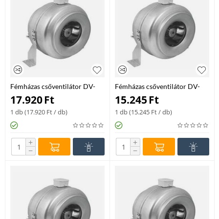
Fémházas csőventilátor DV-
Fémházas csőventilátor DV-
160
200
17.920
Ft
15.245
Ft
1 db (
17.920
Ft
/ db)
1 db (
15.245
Ft
/ db)
+
+
−
−