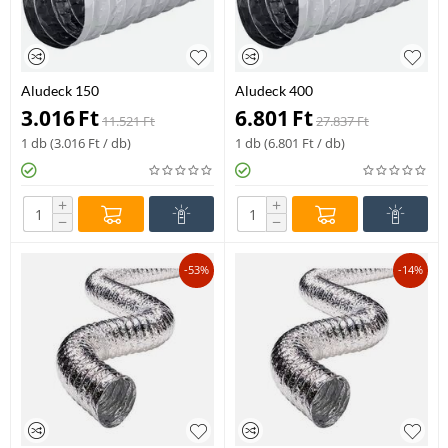
Aludeck 150
Aludeck 400
3.016
Ft
6.801
Ft
11.521
Ft
27.837
Ft
1 db (
3.016
Ft
/ db)
1 db (
6.801
Ft
/ db)
+
+
−
−
-53%
-14%