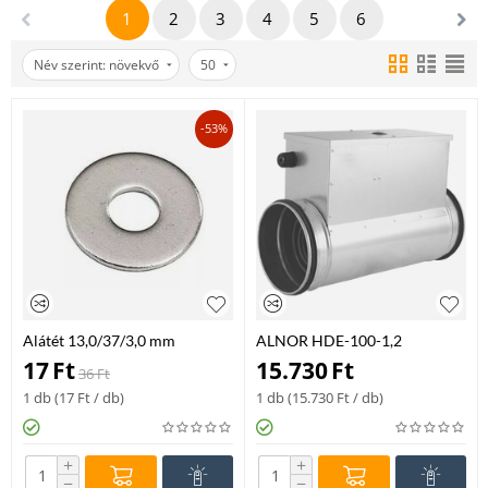
1
2
3
4
5
6
Név szerint: növekvő
50
-53%
Alátét 13,0/37/3,0 mm
ALNOR HDE-100-1,2
DIN9021
elektromos fűtőkalorifer – 1,2
17
Ft
15.730
Ft
36
Ft
kW
1 db (
17
Ft
/ db)
1 db (
15.730
Ft
/ db)
+
+
−
−