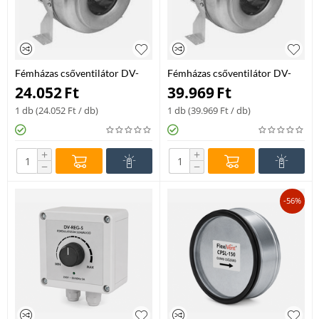
Fémházas csőventilátor DV-
Fémházas csőventilátor DV-
315
355
24.052
Ft
39.969
Ft
1 db (
24.052
Ft
/ db)
1 db (
39.969
Ft
/ db)
+
+
−
−
-56%