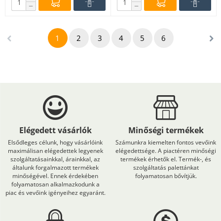
−
−
1
2
3
4
5
6
Elégedett vásárlók
Minőségi termékek
Elsődleges célunk, hogy vásárlóink
Számunkra kiemelten fontos vevőink
maximálisan elégedettek legyenek
elégedettsége. A piactéren minőségi
szolgáltatásainkkal, árainkkal, az
termékek érhetők el. Termék-, és
általunk forgalmazott termékek
szolgáltatás palettánkat
minőségével. Ennek érdekében
folyamatosan bővítjük.
folyamatosan alkalmazkodunk a
piac és vevőink igényeihez egyaránt.