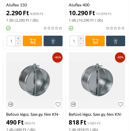
Aluflex 150
Aluflex 400
2.290
Ft
10.290
Ft
4.895
Ft
11.979
Ft
1 db (
2.290
Ft
/ db)
1 db (
10.290
Ft
/ db)
+
+
−
−
-46%
-48%
Befúvó légsz. Szer.gy. fém KN-
Befúvó légsz. Szer.gy. fém KN-
RM-080
RM-125
490
Ft
818
Ft
902
Ft
1.581
Ft
1 db (
490
Ft
/ db)
1 db (
818
Ft
/ db)