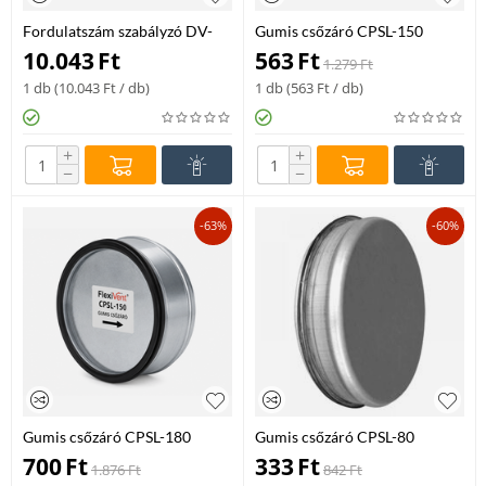
Fordulatszám szabályzó DV-
Gumis csőzáró CPSL-150
REG-5
10.043
Ft
563
Ft
1.279
Ft
1 db (
10.043
Ft
/ db)
1 db (
563
Ft
/ db)
+
+
−
−
-63%
-60%
Gumis csőzáró CPSL-180
Gumis csőzáró CPSL-80
700
Ft
333
Ft
1.876
Ft
842
Ft