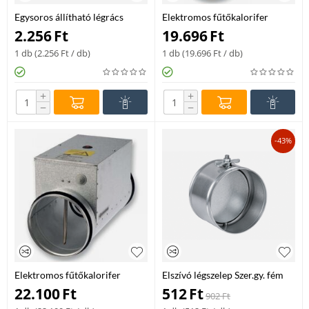
Egysoros állítható légrács
Elektromos fűtőkalorifer
325x125
NA315 3,0kW
2.256
Ft
19.696
Ft
1 db (
2.256
Ft
/ db)
1 db (
19.696
Ft
/ db)
+
+
−
−
-43%
Elektromos fűtőkalorifer
Elszívó légszelep Szer.gy. fém
NA315 4,5kW
KW-RM-080
22.100
Ft
512
Ft
902
Ft