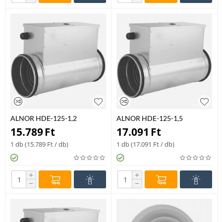
ALNOR HDE-125-1,2
ALNOR HDE-125-1,5
elektromos fűtőkalorifer – 1,2
elektromos fűtőkalorifer – 1,5
15.789
Ft
17.091
Ft
kW
kW
1 db (
15.789
Ft
/ db)
1 db (
17.091
Ft
/ db)
+
+
−
−