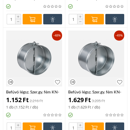
+
+
−
−
-48%
-49%
Befúvó légsz. Szer.gy. fém KN-
Befúvó légsz. Szer.gy. fém KN-
RM-150
RM-200
1.152
Ft
1.629
Ft
2.216
Ft
3.205
Ft
1 db (
1.152
Ft
/ db)
1 db (
1.629
Ft
/ db)
+
+