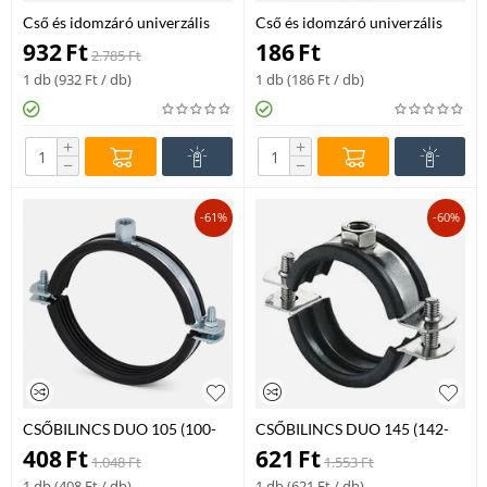
Cső és idomzáró univerzális
Cső és idomzáró univerzális
CP-315
CP-80
932
Ft
186
Ft
2.785
Ft
1 db (
932
Ft
/ db)
1 db (
186
Ft
/ db)
+
+
−
−
-61%
-60%
CSŐBILINCS DUO 105 (100-
CSŐBILINCS DUO 145 (142-
107MM) BK M8/10-D
150MM) BK M8/10-D
408
Ft
621
Ft
1.048
Ft
1.553
Ft
1 db (
408
Ft
/ db)
1 db (
621
Ft
/ db)