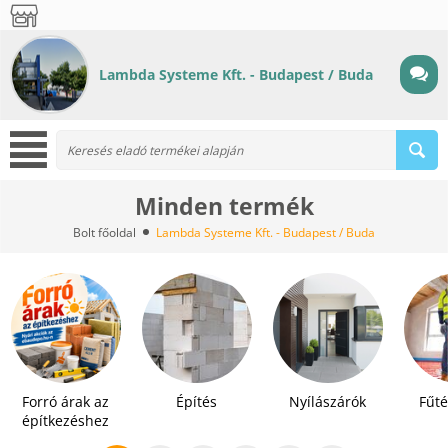
Lambda Systeme Kft. - Budapest / Buda
Minden termék
Bolt főoldal
Lambda Systeme Kft. - Budapest / Buda
Forró árak az
Építés
Nyílászárók
Fűté
építkezéshez