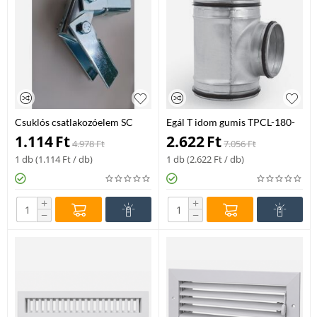
Csuklós csatlakozóelem SC
Egál T idom gumis TPCL-180-
sínhez, 2 csuklóval
180
1.114
Ft
2.622
Ft
4.978
Ft
7.056
Ft
1 db (
1.114
Ft
/ db)
1 db (
2.622
Ft
/ db)
+
+
−
−