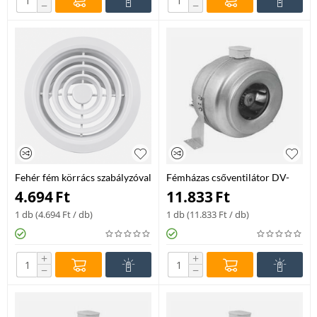
−
−
Fehér fém körrács szabályzóval
Fémházas csőventilátor DV-
NCD-315
150
4.694
Ft
11.833
Ft
1 db (
4.694
Ft
/ db)
1 db (
11.833
Ft
/ db)
+
+
−
−