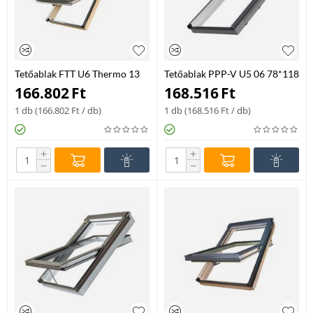
Tetőablak FTT U6 Thermo 13
Tetőablak PPP-V U5 06 78*118
78*160
166.802
Ft
168.516
Ft
1 db (
166.802
Ft
/ db)
1 db (
168.516
Ft
/ db)
+
+
−
−