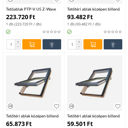
Tetőablak PTP-V U5 Z-Wave
Tetőtéri ablak középen billenő
10 114*118
FTP-V L3 11 114*140
223.720
Ft
93.482
Ft
1 db (
223.720
Ft
/ db)
1 db (
93.482
Ft
/ db)
+
+
−
−
Tetőtéri ablak középen billenő
Tetőtéri ablak középen billenő
FTP 11 114*140 cm
FTS U2 09 94*140
65.873
Ft
59.501
Ft