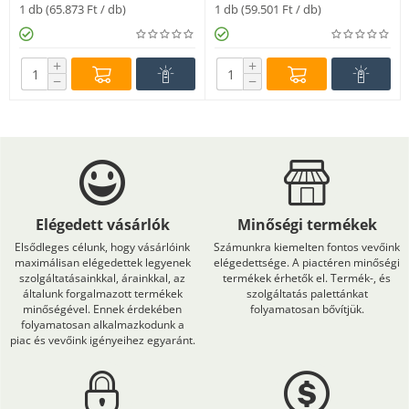
1 db (
65.873
Ft
/ db)
1 db (
59.501
Ft
/ db)
+
+
−
−
Elégedett vásárlók
Minőségi termékek
Elsődleges célunk, hogy vásárlóink
Számunkra kiemelten fontos vevőink
maximálisan elégedettek legyenek
elégedettsége. A piactéren minőségi
szolgáltatásainkkal, árainkkal, az
termékek érhetők el. Termék-, és
általunk forgalmazott termékek
szolgáltatás palettánkat
minőségével. Ennek érdekében
folyamatosan bővítjük.
folyamatosan alkalmazkodunk a
piac és vevőink igényeihez egyaránt.