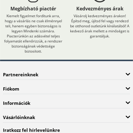
Megbízható piactér
Kedvezményes árak
Kiemelt figyelmet fordítunk arra,
Vásárolj kedvezményes árakon!
hogy a vásárlás ne csak élménnyel
Építsd meg, újítsd fel vagy rendezd
teli, hanem egyben biztonságos is
be otthonod outletünk kínálatából! A
legyen Mindenki számára.
kedvező árak mellett a minőséget is
Piacterünkön az adásvétel teljes
garantáljuk.
folyamatát ellenőrizzük, a rendszer
biztonságának védettsége
biztosított.
Partnereinknek
Fiókom
Információk
Vásárlóinknak
Iratkozz fel hírlevelünkre