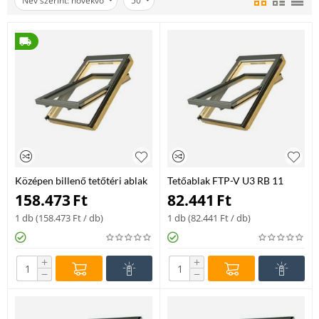
Név szerint: növekvő
50
Középen billenő tetőtéri ablak
Tetőablak FTP-V U3 RB 11
FTP-V U3 Electro 06 78*118
114*140
158.473
Ft
82.441
Ft
1 db (
158.473
Ft
/ db)
1 db (
82.441
Ft
/ db)
+
+
−
−