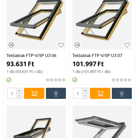
Tetőablak FTP-V/SP U3 06
Tetőablak FTP-V/SP U3 07
78*118 lazúr mahagóni
78*140 lazúr mahagóni
93.631
Ft
101.997
Ft
1 db (
93.631
Ft
/ db)
1 db (
101.997
Ft
/ db)
+
+
−
−