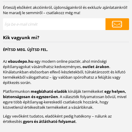
Értesülj elsőként akcióinkról, újdonságainkról és exkluzív ajánlatainkról!
Ne maradj le semmiről – csatlakozz még ma!
Kik vagyunk mi?
ÉPÍTSD MEG. ÚJÍTSD FEL.
Az
ebaudepo.hu
egy modern online piactér, ahol minőségi
építőanyagokat vásárolhatsz kedvezményes,
outlet árakon
.
Kínálatunkban elsősorban elfevő készletekből, túlraktározott és kifutó
termékekből válogathatsz – így valóban spórolhatsz a felújítás vagy
építkezés során.
Platformunkon
megbízható eladók
kínálják termékeiket
egy helyen,
biztonságosan és egyszerűen
. A választék folyamatosan bővül, mivel
egyre több építőanyag-kereskedő csatlakozik hozzánk, hogy
közvetlenül értékesítsék termékeiket a vásárlóknak.
Légy vevőként tudatos, eladóként pedig hatékony – nálunk az
értékesítés
gyors és átlátható folyamat
.