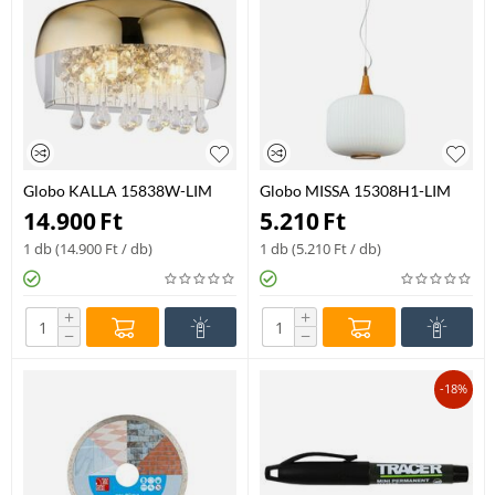
Globo KALLA 15838W-LIM
Globo MISSA 15308H1-LIM
mennyezeti lámpa sárgaréz
egyágú függeszték exkl. 1xE27
14.900
Ft
5.210
Ft
fém 2 * G9 max. 28 W G9 IP20
60W 230V E27 IP20
1 db (
14.900
Ft
/ db)
1 db (
5.210
Ft
/ db)
+
+
−
−
-18%