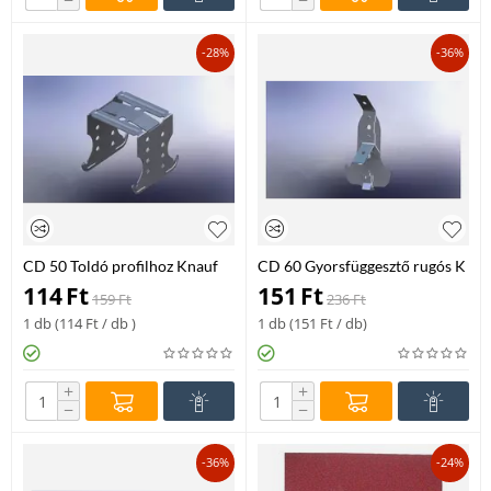
−
−
-28%
-36%
CD 50 Toldó profilhoz Knauf
CD 60 Gyorsfüggesztő rugós K
5
114
Ft
151
Ft
159
Ft
236
Ft
1 db (
114
Ft
/ db )
1 db (
151
Ft
/ db)
+
+
−
−
-36%
-24%