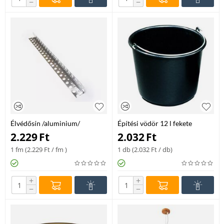
−
−
Élvédősín /aluminium/
Építési vödör 12 l fekete
22x22x3000 mm
2.229
Ft
2.032
Ft
1 fm (
2.229
Ft
/ fm )
1 db (
2.032
Ft
/ db)
+
+
−
−