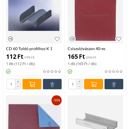
CD 60 Toldó profilhoz K 1
Csiszolóvászon 40-es
112
Ft
165
Ft
175
Ft
216
Ft
1 db (
112
Ft
/ db)
1 db (
165
Ft
/ db)
+
+
−
−
-50%