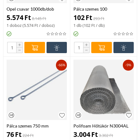
Opel csavar 1000db/dob
Pálca szemes 100
önfúró 4,2x13 mm
db/köteg1000 mm
5.574
Ft
102
Ft
8.145
Ft
293
Ft
1 doboz (
5.574
Ft
/ doboz)
1 db (
102
Ft
/ db)
+
+
−
−
-66%
-9%
Pálca szemes 750 mm
Polifoam Hőtükör N3004AL
4x550x5000mm
76
Ft
3.004
Ft
224
Ft
3.302
Ft