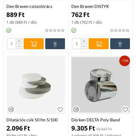
Den Braven csiszolórács
Den Braven DISTYK
gipszkartonhoz P80 szürke 280
csiszolókorong fémhez és
889
Ft
762
Ft
mm
inoxhoz A24R 125x6,0x22,23
mm T27
1 db (
889
Ft
/ db)
1 db (
762
Ft
/ db)
+
+
−
−
-15%
Dilatációs csík 50 fm 5/100
Dörken DELTA Poly-Band
P100 100 mm x 100 m
2.096
Ft
9.305
Ft
10.947
Ft
50 fm (
42
Ft
/ fm)
1 tekercs (
9.305
Ft
/ tekercs)