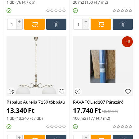
1 db (
76
Ft
/ db)
20 m2 (
150
Ft
/ m2)
+
+
−
−
-4%
Rábalux Aurelia 7139 többágú
RAVAFOL sd107 Párazáró
függeszték bronz fém E27 2x
fólia 4x25 m/tek
13.340
Ft
17.740
Ft
18.420
Ft
MAX 60 E27 IP20
1 db (
13.340
Ft
/ db)
100 m2 (
177
Ft
/ m2)
+
+