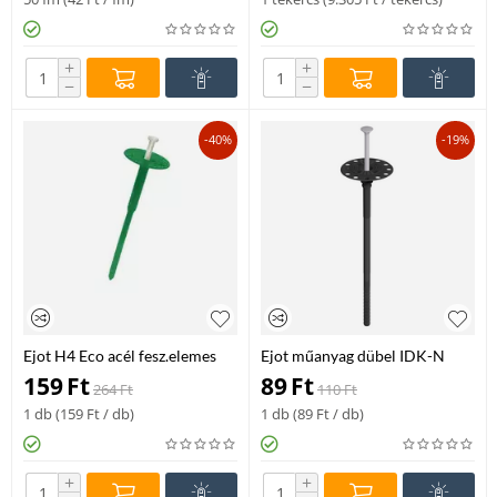
+
+
−
−
-40%
-19%
Ejot H4 Eco acél fesz.elemes
Ejot műanyag dübel IDK-N
dűbel 8/60x195 mm
8/60x155mm THR
159
Ft
89
Ft
264
Ft
110
Ft
1 db (
159
Ft
/ db)
1 db (
89
Ft
/ db)
+
+