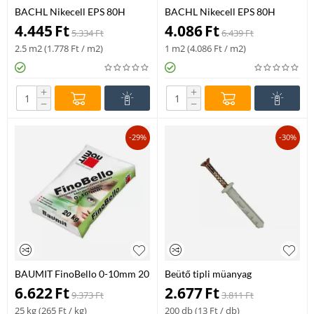
BACHL Nikecell EPS 80H
BACHL Nikecell EPS 80H
homlokzati hőszigetelő lemez
homlokzati hőszigetelő lemez
4.445
Ft
4.086
Ft
5.334
Ft
6.439
Ft
100x500x1000 mm
150x500x1000 mm
2.5 m2 (
1.778
Ft
/ m2)
1 m2 (
4.086
Ft
/ m2)
+
+
−
−
-29%
-30%
BAUMIT FinoBello 0-10mm 20
Beütő tipli müanyag
kg/zsák Xi
200db/dob 6/40
6.622
Ft
2.677
Ft
9.373
Ft
3.811
Ft
25 kg (
265
Ft
/ kg)
200 db (
13
Ft
/ db)