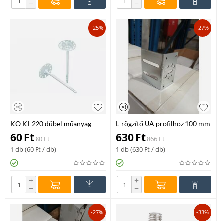
−
−
-25%
-27%
KO KI-220 dübel műanyag
L-rögzítő UA profilhoz 100 mm
szeggel 220 mm
60
Ft
630
Ft
80
Ft
866
Ft
1 db (
60
Ft
/ db)
1 db (
630
Ft
/ db)
+
+
−
−
-27%
-33%