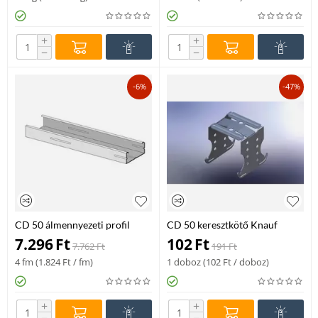
+
+
−
−
-6%
-47%
CD 50 álmennyezeti profil
CD 50 keresztkötő Knauf
Knauf Fix 4000 mm 12/180 db
7.296
Ft
102
Ft
7.762
Ft
191
Ft
4 fm (
1.824
Ft
/ fm)
1 doboz (
102
Ft
/ doboz)
+
+