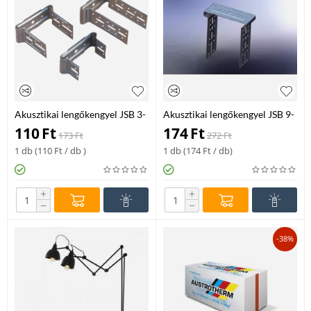
Akusztikai lengőkengyel JSB 3-
Akusztikai lengőkengyel JSB 9-
5cm CD 50 profil
12 CD 60 prof.-ho
110
Ft
174
Ft
173
Ft
272
Ft
1 db (
110
Ft
/ db )
1 db (
174
Ft
/ db)
+
+
−
−
-38%