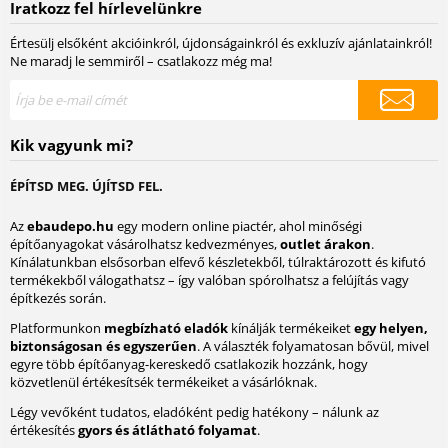
Iratkozz fel hírlevelünkre
Értesülj elsőként akcióinkról, újdonságainkról és exkluzív ajánlatainkról!
Ne maradj le semmiről – csatlakozz még ma!
Kik vagyunk mi?
ÉPÍTSD MEG. ÚJÍTSD FEL.
Az
ebaudepo.hu
egy modern online piactér, ahol minőségi
építőanyagokat vásárolhatsz kedvezményes,
outlet árakon
.
Kínálatunkban elsősorban elfevő készletekből, túlraktározott és kifutó
termékekből válogathatsz – így valóban spórolhatsz a felújítás vagy
építkezés során.
Platformunkon
megbízható eladók
kínálják termékeiket
egy helyen,
biztonságosan és egyszerűen
. A választék folyamatosan bővül, mivel
egyre több építőanyag-kereskedő csatlakozik hozzánk, hogy
közvetlenül értékesítsék termékeiket a vásárlóknak.
Légy vevőként tudatos, eladóként pedig hatékony – nálunk az
értékesítés
gyors és átlátható folyamat
.