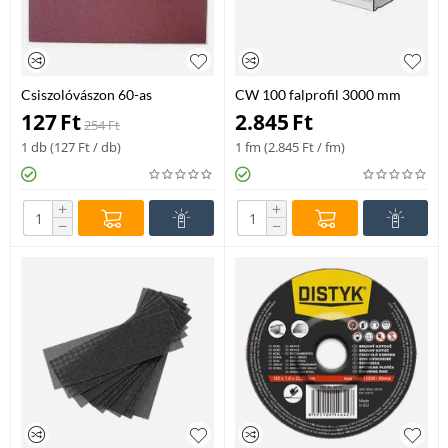
Csiszolóvászon 60-as
CW 100 falprofil 3000 mm
127
Ft
2.845
Ft
254
Ft
1 db (
127
Ft
/ db)
1 fm (
2.845
Ft
/ fm)
+
+
−
−