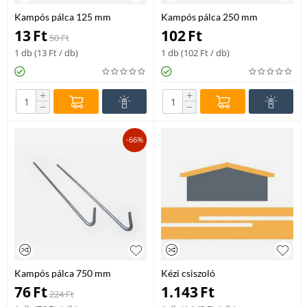
Kampós pálca 125 mm
Kampós pálca 250 mm
13
Ft
102
Ft
50
Ft
1 db (
13
Ft
/ db)
1 db (
102
Ft
/ db)
+
+
−
−
-66%
Kampós pálca 750 mm
Kézi csiszoló
76
Ft
1.143
Ft
224
Ft