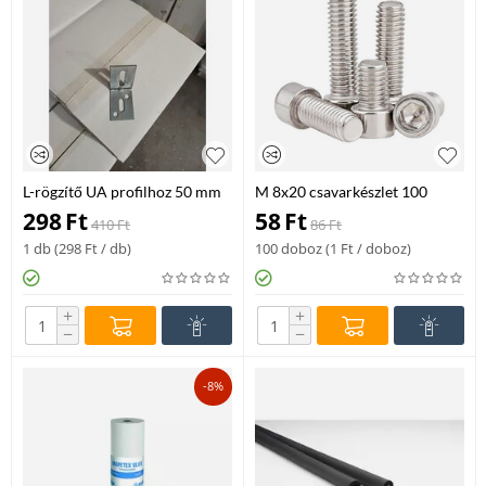
L-rögzítő UA profilhoz 50 mm
M 8x20 csavarkészlet 100
db/do L rögz./Winkel 6203
298
Ft
58
Ft
410
Ft
86
Ft
1 db (
298
Ft
/ db)
100 doboz (
1
Ft
/ doboz)
+
+
−
−
-8%