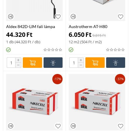
Aldex 842D-LIM fali lámpa
Austrotherm AT-H80
fém 2 x max 60 W E27
homlokzati hőszigetelő lemez
44.320
Ft
6.050
Ft
9.815
Ft
20x500x1000 mm 12
m2/csomag
1 db (
44.320
Ft
/ db)
12 m2 (
504
Ft
/ m2)
+
+
−
−
-17%
-37%