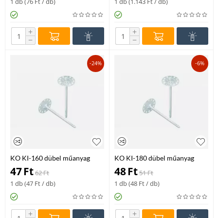
1 db (
76
Ft
/ db)
1 db (
1.143
Ft
/ db)
+
+
−
−
-24%
-6%
KO KI-160 dübel műanyag
KO KI-180 dübel műanyag
szeggel 160 mm
szeggel 180 mm
47
Ft
48
Ft
62
Ft
51
Ft
1 db (
47
Ft
/ db)
1 db (
48
Ft
/ db)
+
+