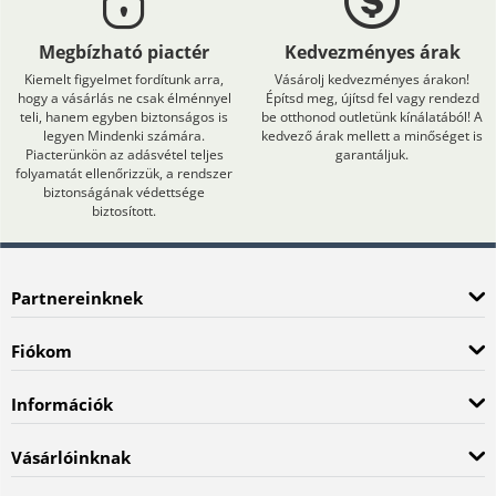
Megbízható piactér
Kedvezményes árak
Kiemelt figyelmet fordítunk arra,
Vásárolj kedvezményes árakon!
hogy a vásárlás ne csak élménnyel
Építsd meg, újítsd fel vagy rendezd
teli, hanem egyben biztonságos is
be otthonod outletünk kínálatából! A
legyen Mindenki számára.
kedvező árak mellett a minőséget is
Piacterünkön az adásvétel teljes
garantáljuk.
folyamatát ellenőrizzük, a rendszer
biztonságának védettsége
biztosított.
Partnereinknek
Fiókom
Információk
Vásárlóinknak