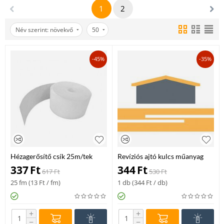
1
2
Név szerint: növekvő
50
-45%
-35%
Hézagerősítő csík 25m/tek
Revíziós ajtó kulcs műanyag
337
Ft
344
Ft
617
Ft
530
Ft
25 fm (
13
Ft
/ fm)
1 db (
344
Ft
/ db)
+
+
−
−