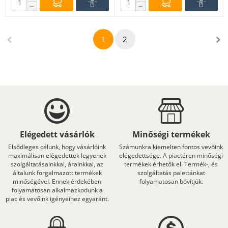
−
−
1
2
Elégedett vásárlók
Minőségi termékek
Elsődleges célunk, hogy vásárlóink
Számunkra kiemelten fontos vevőink
maximálisan elégedettek legyenek
elégedettsége. A piactéren minőségi
szolgáltatásainkkal, árainkkal, az
termékek érhetők el. Termék-, és
általunk forgalmazott termékek
szolgáltatás palettánkat
minőségével. Ennek érdekében
folyamatosan bővítjük.
folyamatosan alkalmazkodunk a
piac és vevőink igényeihez egyaránt.