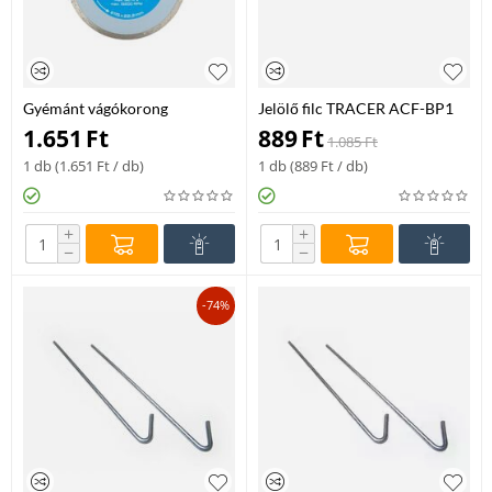
Gyémánt vágókorong
Jelölő filc TRACER ACF-BP1
folytonos 125 mm
övre cs. fekete eltőmődésment
1.651
Ft
889
Ft
1.085
Ft
1 db (
1.651
Ft
/ db)
1 db (
889
Ft
/ db)
+
+
−
−
-74%