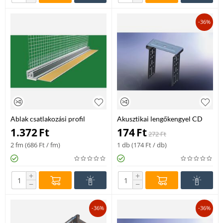
-36%
Ablak csatlakozási profil
Akusztikai lengőkengyel CD
hálóval 2,4 fm/db
50-es profilhoz 90-120 mm-es
1.372
Ft
174
Ft
272
Ft
2 fm (
686
Ft
/ fm)
1 db (
174
Ft
/ db)
+
+
−
−
-36%
-36%