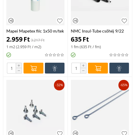
Mapei Mapetex filc 1x50 m/tek
NMC Insul-Tube csőhéj 9/22
mm, 2 fm/szál
2.959
Ft
635
Ft
3.217
Ft
1 m2 (
2.959
Ft
/ m2)
1 fm (
635
Ft
/ fm)
+
+
−
−
-32%
-65%